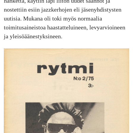
hanketta, käytiin läpi liiton uudet säännöt ja
nostettiin esiin jazzkerhojen eli jäsenyhdistysten
uutisia. Mukana oli toki myös normaalia
toimitusaineistoa haastatteluineen, levyarvioineen
ja yleisöäänestyksineen.