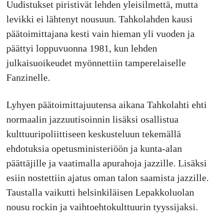
Uudistukset piristivät lehden yleisilmettä, mutta
levikki ei lähtenyt nousuun. Tahkolahden kausi
päätoimittajana kesti vain hieman yli vuoden ja
päättyi loppuvuonna 1981, kun lehden
julkaisuoikeudet myönnettiin tamperelaiselle
Fanzinelle.
Lyhyen päätoimittajuutensa aikana Tahkolahti ehti
normaalin jazzuutisoinnin lisäksi osallistua
kulttuuripoliittiseen keskusteluun tekemällä
ehdotuksia opetusministeriöön ja kunta-alan
päättäjille ja vaatimalla apurahoja jazzille. Lisäksi
esiin nostettiin ajatus oman talon saamista jazzille.
Taustalla vaikutti helsinkiläisen Lepakkoluolan
nousu rockin ja vaihtoehtokulttuurin tyyssijaksi.