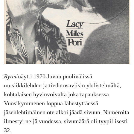
Rytmi
näytti 1970-luvun puolivälissä
musiikkilehden ja tiedotusaviisin yhdistelmältä,
kohtalaisen hyvinvoivalta joka tapauksessa.
Vuosikymmenen loppua lähestyttäessä
jäsenlehtimäinen ote alkoi jäädä sivuun. Numeroita
ilmestyi neljä vuodessa, sivumäärä oli tyypillisesti
32.