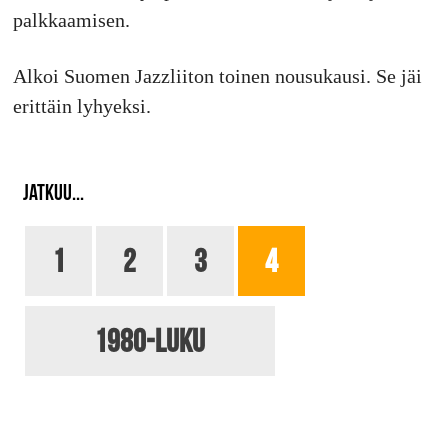
palkkaamisen.
Alkoi Suomen Jazzliiton toinen nousukausi. Se jäi
erittäin lyhyeksi.
JATKUU...
1
2
3
4
1980-luku