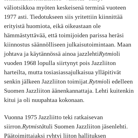
väliotsikkoa myöten keskeisenä terminä vuoteen
1977 asti. Tiedotukseen siis yritettiin kiinnittää
erityistä huomiota, eikä oikeastaan ole
hämmästyttävää, että toimijoiden parissa heräsi
kiinnostus säännölliseen julkaisutoimintaan. Maan
johtava ja käytännössä ainoa jazzlehti
Rytmi
oli
vuoden 1968 lopulla siirtynyt pois Jazzliiton
harteilta, mutta tosiasiassajulkaisua ylläpitivät
senkin jälkeen Jazzliiton toimijat.
Rytmi
oli edelleen
Suomen Jazzliiton äänenkannattaja. Lehti kuitenkin
kitui ja oli nuupahtaa kokonaan.
Vuonna 1975 Jazzliitto teki ratkaisevan
siirron.
Rytmistä
tuli Suomen Jazzliiton jäsenlehti.
Päätoimittajaksi ryhtyi liiton hallituksen