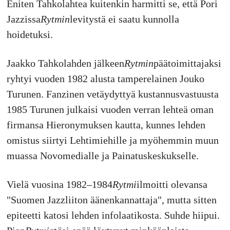
Eniten Tahkolahtea kuitenkin harmitti se, että Pori
Jazzissa
Rytmin
levitystä ei saatu kunnolla
hoidetuksi.
Jaakko Tahkolahden jälkeen
Rytmin
päätoimittajaksi
ryhtyi vuoden 1982 alusta tamperelainen Jouko
Turunen. Fanzinen vetäydyttyä kustannusvastuusta
1985 Turunen julkaisi vuoden verran lehteä oman
firmansa Hieronymuksen kautta, kunnes lehden
omistus siirtyi Lehtimiehille ja myöhemmin muun
muassa Novomedialle ja Painatuskeskukselle.
Vielä vuosina 1982–1984
Rytmi
ilmoitti olevansa
"Suomen Jazzliiton äänenkannattaja", mutta sitten
epiteetti katosi lehden infolaatikosta. Suhde hiipui.