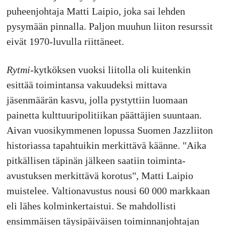
puheenjohtaja Matti Laipio, joka sai lehden
pysymään pinnalla. Paljon muuhun liiton resurssit
eivät 1970-luvulla riittäneet.
Rytmi
-kytköksen vuoksi liitolla oli kuitenkin
esittää toimintansa vakuudeksi mittava
jäsenmäärän kasvu, jolla pystyttiin luomaan
painetta kulttuuripolitiikan päättäjien suuntaan.
Aivan vuosikymmenen lopussa Suomen Jazzliiton
historiassa tapahtuikin merkittävä käänne. "Aika
pitkällisen täpinän jälkeen saatiin toiminta-
avustuksen merkittävä korotus", Matti Laipio
muistelee. Valtionavustus nousi 60 000 markkaan
eli lähes kolminkertaistui. Se mahdollisti
ensimmäisen täysipäiväisen toiminnanjohtajan