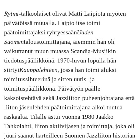
Rytmi
-talkoolaiset olivat Matti Laipiota myöten
päivätöissä muualla. Laipio itse toimi
päätoimittajaksi ryhtyessään
Uuden
Suomen
taloustoimittajana, aiemmin hän oli
vaikuttanut muun muassa Scandia-Musiikin
tiedotuspäällikkönä. 1970-luvun lopulla hän
siirtyi
Kauppalehteen
, jossa hän toimi aluksi
toimitussihteerinä ja sitten uutis- ja
toimituspäällikkönä. Päivätyön päälle
kaksoistehtävä sekä Jazzliiton puheenjohtajana että
liiton jäsenlehden päätoimittajana alkoi tuntua
raskaalta. Tilalle astui vuonna 1980 Jaakko
Tahkolahti, liiton aktiivijäsen ja toimittaja, joka oli
juuri saanut harteilleen Suomen Jazzliiton historian