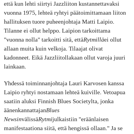
että kun lehti siirtyi Jazzliiton kustannettavaksi
vuonna 1975, lehteä ryhtyi päätoimittamaan liiton
hallituksen tuore puheenjohtaja Matti Laipio.
Tilanne ei ollut helppo. Laipion tarkoittama
"vuonna nolla" tarkoitti sitä, että
Rytmillä
ei ollut
allaan muita kuin velkoja. Tilaajat olivat
kadonneet. Eikä Jazzliitollakaan ollut varoja juuri
lainkaan.
Yhdessä toiminnanjohtaja Lauri Karvosen kanssa
Laipio ryhtyi nostamaan lehteä kuiville. Vetoapua
saatiin aluksi Finnish Blues Societylta, jonka
äänenkannattajan
Blues
Newsin
välissä
Rytmi
julkaistiin "eräänlaisen
manifestaationa siitä, että hengissä ollaan." Ja se