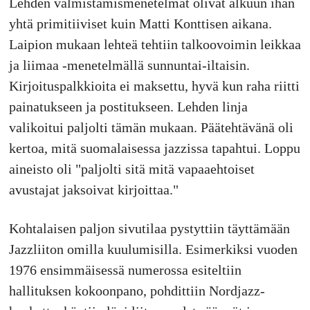
Lehden valmistamismenetelmät olivat alkuun ihan
yhtä primitiiviset kuin Matti Konttisen aikana.
Laipion mukaan lehteä tehtiin talkoovoimin leikkaa
ja liimaa -menetelmällä sunnuntai-iltaisin.
Kirjoituspalkkioita ei maksettu, hyvä kun raha riitti
painatukseen ja postitukseen. Lehden linja
valikoitui paljolti tämän mukaan. Päätehtävänä oli
kertoa, mitä suomalaisessa jazzissa tapahtui. Loppu
aineisto oli "paljolti sitä mitä vapaaehtoiset
avustajat jaksoivat kirjoittaa."
Kohtalaisen paljon sivutilaa pystyttiin täyttämään
Jazzliiton omilla kuulumisilla. Esimerkiksi vuoden
1976 ensimmäisessä numerossa esiteltiin
hallituksen kokoonpano, pohdittiin Nordjazz-