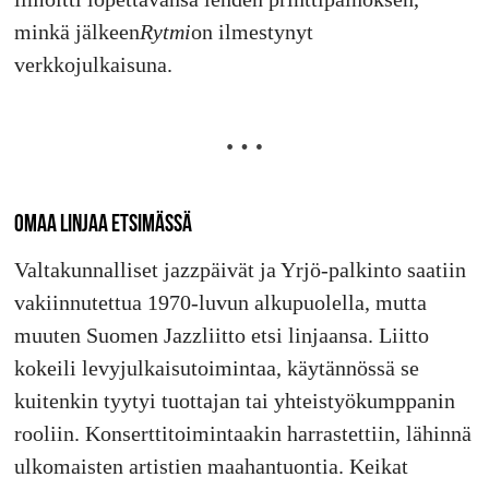
minkä jälkeen
Rytmi
on ilmestynyt
verkkojulkaisuna.
OMAA LINJAA ETSIMÄSSÄ
Valtakunnalliset jazzpäivät ja Yrjö-palkinto saatiin
vakiinnutettua 1970-luvun alkupuolella, mutta
muuten Suomen Jazzliitto etsi linjaansa. Liitto
kokeili levyjulkaisutoimintaa, käytännössä se
kuitenkin tyytyi tuottajan tai yhteistyökumppanin
rooliin. Konserttitoimintaakin harrastettiin, lähinnä
ulkomaisten artistien maahantuontia. Keikat