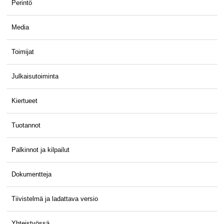
Perintö
Media
Toimijat
Julkaisutoiminta
Kiertueet
Tuotannot
Palkinnot ja kilpailut
Dokumentteja
Tiivistelmä ja ladattava versio
Yhteistyössä