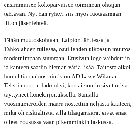
ensimmäisen kokopäiväisen toiminnanjohtajan
tehtävän. Nyt hän ryhtyi siis myös luotsaamaan
liiton jäsenlehteä.
Tähän muutoskohtaan, Laipion lähtiessa ja
Tahkolahden tullessa, osui lehden ulkoasun muutos
modernimpaan suuntaan. Etusivun logo vaihdettiin
ja kanteen saatiin hieman väriä lisää. Taitosta alkoi
huolehtia mainostoimiston AD Lasse Wikman.
Teksti muuttui ladotuksi, kun aiemmin sivut olivat
täyttyneet konekirjoituksella. Samalla
vuosinumeroiden määrä nostettiin neljästä kuuteen,
mikä oli riskialtista, sillä tilaajamäärät eivät enää
olleet nousussa vaan pikemminkin laskussa.