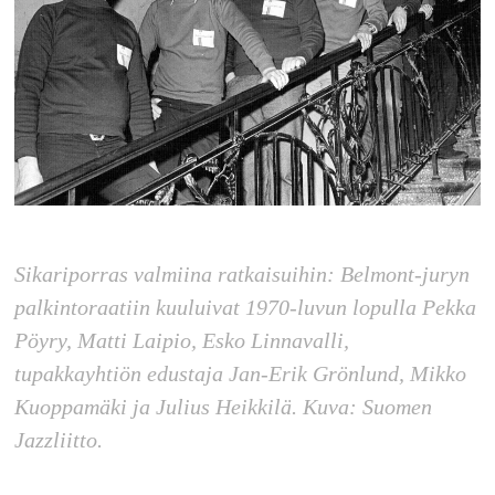
Sikariporras valmiina ratkaisuihin: Belmont-juryn
palkintoraatiin kuuluivat 1970-luvun lopulla Pekka
Pöyry, Matti Laipio, Esko Linnavalli,
tupakkayhtiön edustaja Jan-Erik Grönlund, Mikko
Kuoppamäki ja Julius Heikkilä. Kuva: Suomen
Jazzliitto.