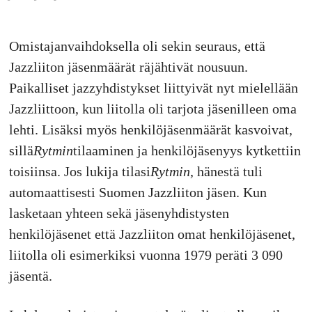
Omistajanvaihdoksella oli sekin seuraus, että
Jazzliiton jäsenmäärät räjähtivät nousuun.
Paikalliset jazzyhdistykset liittyivät nyt mielellään
Jazzliittoon, kun liitolla oli tarjota jäsenilleen oma
lehti. Lisäksi myös henkilöjäsenmäärät kasvoivat,
sillä
Rytmin
tilaaminen ja henkilöjäsenyys kytkettiin
toisiinsa. Jos lukija tilasi
Rytmin
, hänestä tuli
automaattisesti Suomen Jazzliiton jäsen. Kun
lasketaan yhteen sekä jäsenyhdistysten
henkilöjäsenet että Jazzliiton omat henkilöjäsenet,
liitolla oli esimerkiksi vuonna 1979 peräti 3 090
jäsentä.