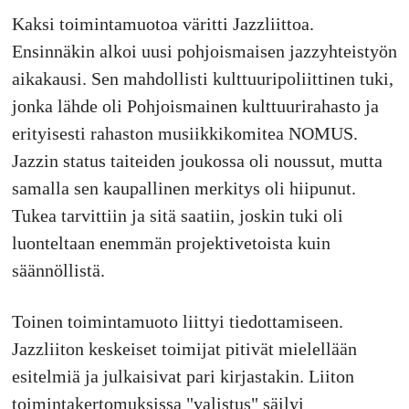
Kaksi toimintamuotoa väritti Jazzliittoa.
Ensinnäkin alkoi uusi pohjoismaisen jazzyhteistyön
aikakausi. Sen mahdollisti kulttuuripoliittinen tuki,
jonka lähde oli Pohjoismainen kulttuurirahasto ja
erityisesti rahaston musiikkikomitea NOMUS.
Jazzin status taiteiden joukossa oli noussut, mutta
samalla sen kaupallinen merkitys oli hiipunut.
Tukea tarvittiin ja sitä saatiin, joskin tuki oli
luonteltaan enemmän projektivetoista kuin
säännöllistä.
Toinen toimintamuoto liittyi tiedottamiseen.
Jazzliiton keskeiset toimijat pitivät mielellään
esitelmiä ja julkaisivat pari kirjastakin. Liiton
toimintakertomuksissa "valistus" säilyi