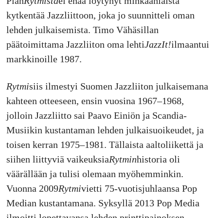
Pian
Rytmistä
ei enää löytynyt minkäänlaista
kytkentää Jazzliittoon, joka jo suunnitteli oman
lehden julkaisemista. Timo Vähäsillan
päätoimittama Jazzliiton oma lehti
JazzIt!
ilmaantui
markkinoille 1987.
Rytmi
siis ilmestyi Suomen Jazzliiton julkaisemana
kahteen otteeseen, ensin vuosina 1967–1968,
jolloin Jazzliitto sai Paavo Einiön ja Scandia-
Musiikin kustantaman lehden julkaisuoikeudet, ja
toisen kerran 1975–1981. Tällaista aaltoliikettä ja
siihen liittyviä vaikeuksia
Rytmin
historia oli
väärällään ja tulisi olemaan myöhemminkin.
Vuonna 2009
Rytmi
vietti 75-vuotisjuhlaansa Pop
Median kustantamana. Syksyllä 2013 Pop Media
ilmoitti lopettavansa lehden printtipainoksen,