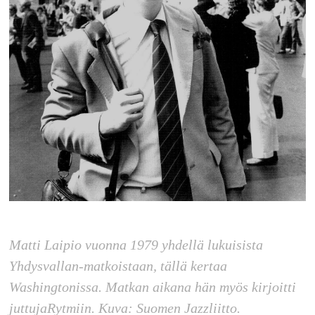
Matti Laipio vuonna 1979 yhdellä lukuisista
Yhdysvallan-matkoistaan, tällä kertaa
Washingtonissa. Matkan aikana hän myös kirjoitti
juttujaRytmiin. Kuva: Suomen Jazzliitto.