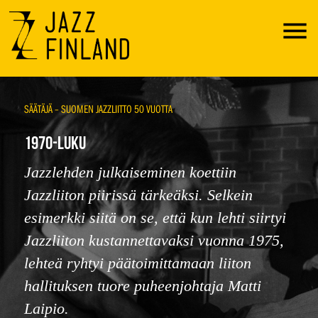
Menu
SÄÄTÄJÄ – SUOMEN JAZZLIITTO 50 VUOTTA
1970-LUKU
Jazzlehden julkaiseminen koettiin
Jazzliiton piirissä tärkeäksi. Selkein
esimerkki siitä on se, että kun lehti siirtyi
Jazzliiton kustannettavaksi vuonna 1975,
lehteä ryhtyi päätoimittamaan liiton
hallituksen tuore puheenjohtaja Matti
Laipio.