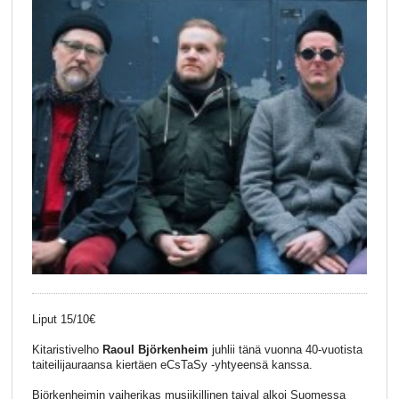
Liput 15/10€
Kitaristivelho
Raoul Björkenheim
juhlii tänä vuonna 40-vuotista
taiteilijauraansa kiertäen eCsTaSy -yhtyeensä kanssa.
Björkenheimin vaiherikas musiikillinen taival alkoi Suomessa