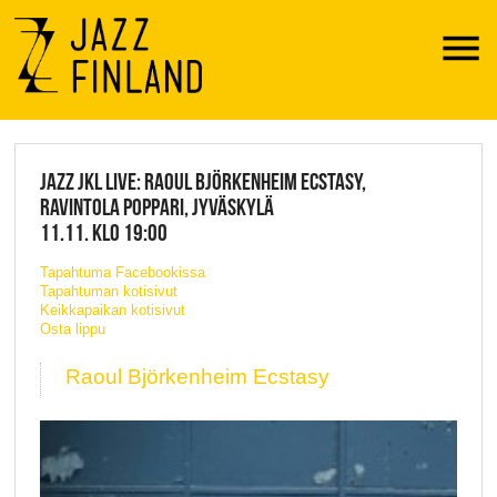
Menu
JAZZ FINLAND LIVE
JAZZ JKL LIVE: RAOUL BJÖRKENHEIM ECSTASY,
RAVINTOLA POPPARI, JYVÄSKYLÄ
11.11. KLO 19:00
Tapahtuma Facebookissa
Tapahtuman kotisivut
Keikkapaikan kotisivut
Osta lippu
Raoul Björkenheim Ecstasy