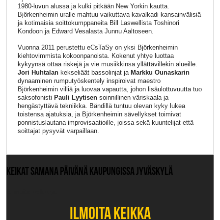
1980-luvun alussa ja kulki pitkään New Yorkin kautta.
Björkenheimin uralle mahtuu vaikuttava kavalkadi kansainvälisiä
ja kotimaisia soittokumppaneita Bill Laswellista Toshinori
Kondoon ja Edward Vesalasta Junnu Aaltoseen.
Vuonna 2011 perustettu eCsTaSy on yksi Björkenheimin
kiehtovimmista kokoonpanoista. Kokenut yhtye luottaa
kykyynsä ottaa riskejä ja vie musiikkinsa yllättävillekin alueille.
Jori Huhtalan
kekseliäät bassolinjat ja
Markku Ounaskarin
dynaaminen rumputyöskentely inspiroivat maestro
Björkenheimin villiä ja luovaa vapautta, johon lisäulottuvuutta tuo
saksofonisti
Pauli Lyytisen
soinnillinen väriskaala ja
hengästyttävä tekniikka. Bändillä tuntuu olevan kyky lukea
toistensa ajatuksia, ja Björkenheimin sävellykset toimivat
ponnistuslautana improvisaatioille, joissa sekä kuuntelijat että
soittajat pysyvät varpaillaan.
KEIKAT SAMANA PÄIVÄNÄ KAUPUNGISSA JYVÄSKYLÄ
Ei muita keikkoja.
ILMOITA KEIKKA