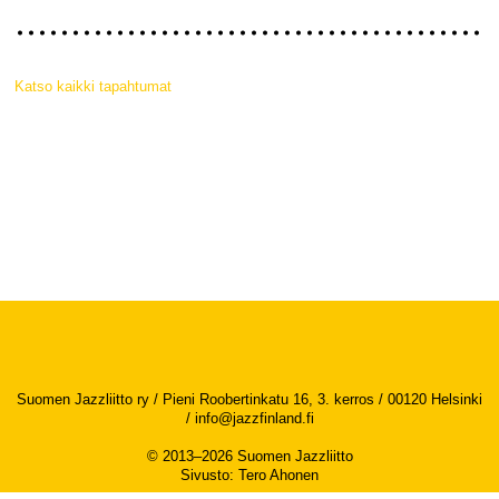
Katso kaikki tapahtumat
Suomen Jazzliitto ry / Pieni Roobertinkatu 16, 3. kerros / 00120 Helsinki
/
info@jazzfinland.fi
© 2013–2026 Suomen Jazzliitto
Sivusto
:
Tero Ahonen