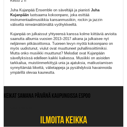
Kesto 2 h
Juha Kujanpää Ensemble on säveltäjä ja pianisti
Juha
Kujanpään
luotsaama kokoonpano, joka esittää
instrumentaalimusiikkia kansanmusiikin, rockin ja jazzin
väliseltä nimeämättömältä vyöhykkeeltä.
Kujanpää on julkaissut yhtyeensä kanssa kolme kiittäviä arvioita
saanutta albumia vuosien 2013–2017 aikana ja julkaisee nyt
neljännen pitkäsoittonsa. Tuoreen levyn myötä kokoonpano on
myös uudistunut, viulut ovat muuttuneet puhallinsoittimiksi.
Mutta onko musiikki muuttunut? Melodiat ovat Kujanpään
sävellyksissä edelleen kaikki kaikessa. Musiikki on asioiden
tarkkailua, muistiinmerkittyjä unia ja ajatuksia, matkustamisen
synnyttämää liikettä, välietappeja ja pysähdyksiä havainnoida
ympärillä olevaa kauneutta.
KEIKAT SAMANA PÄIVÄNÄ KAUPUNGISSA ESPOO
Ei muita keikkoja.
ILMOITA KEIKKA