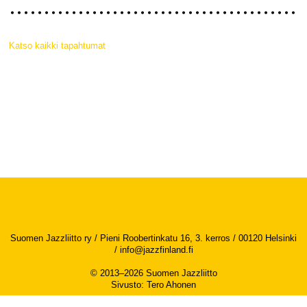
Katso kaikki tapahtumat
Suomen Jazzliitto ry / Pieni Roobertinkatu 16, 3. kerros / 00120 Helsinki
/
info@jazzfinland.fi
© 2013–2026 Suomen Jazzliitto
Sivusto
:
Tero Ahonen