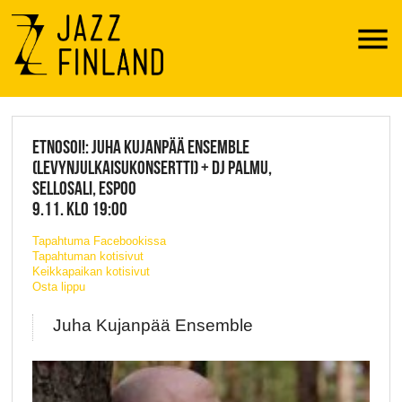
Menu
JAZZ FINLAND LIVE
ETNOSOI!: JUHA KUJANPÄÄ ENSEMBLE
(LEVYNJULKAISUKONSERTTI) + DJ PALMU,
SELLOSALI, ESPOO
9.11. KLO 19:00
Tapahtuma Facebookissa
Tapahtuman kotisivut
Keikkapaikan kotisivut
Osta lippu
Juha Kujanpää Ensemble