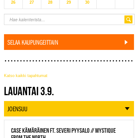
26
27
28
29
30
SELAA KAUPUNGEITTAIN
Katso kaikki tapahtumat
JAZZ FINLAND LIVE
LAUANTAI 3.9.
JOENSUU
CASE KÄMÄRÄINEN FT. SEVERI PYYSALO // MYSTIQUE
FROM THE NORTH,