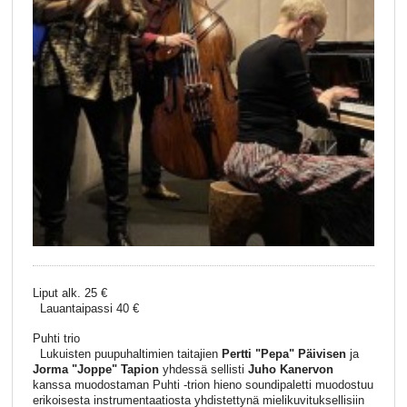
Liput alk. 25 €
Lauantaipassi 40 €
Puhti trio
Lukuisten puupuhaltimien taitajien
Pertti "Pepa" Päivisen
ja
Jorma "Joppe" Tapion
yhdessä sellisti
Juho Kanervon
kanssa muodostaman Puhti -trion hieno soundipaletti muodostuu
erikoisesta instrumentaatiosta yhdistettynä mielikuvituksellisiin