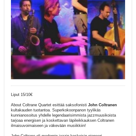
Liput 15/10€
About Coltrane Quartet esittää saksofonisti
John Coltranen
kultakauden tuotantoa. Superkokoonpanon tyylikäs
kunnianosoitus yhdelle legendaarisimmista jazzmuusikoista
tarjoaa energisen ja koskettavan läpileikkauksen Coltranen
ilmaisuvoimaiseen ja väkevään musiikkiin!
John Coltrane oli modernin jazzin keskeisin pioneeri.