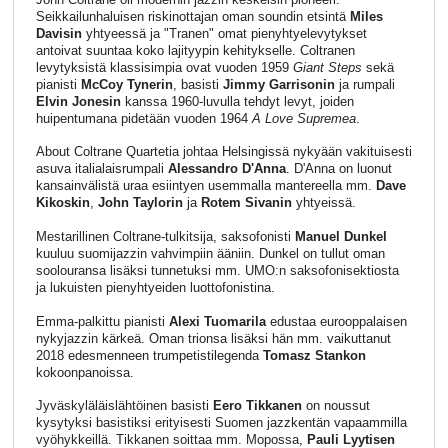
Seikkailunhaluisen riskinottajan oman soundin etsintä
Miles
Davisin
yhtyeessä ja "Tranen" omat pienyhtyelevytykset
antoivat suuntaa koko lajityypin kehitykselle. Coltranen
levytyksistä klassisimpia ovat vuoden 1959
Giant Steps
sekä
pianisti
McCoy Tynerin
, basisti
Jimmy Garrisonin
ja rumpali
Elvin Jonesin
kanssa 1960-luvulla tehdyt levyt, joiden
huipentumana pidetään vuoden 1964
A Love Supremea
.
About Coltrane Quartetia johtaa Helsingissä nykyään vakituisesti
asuva italialaisrumpali
Alessandro D'Anna
. D'Anna on luonut
kansainvälistä uraa esiintyen usemmalla mantereella mm.
Dave
Kikoskin
,
John Taylorin
ja
Rotem Sivanin
yhtyeissä.
Mestarillinen Coltrane-tulkitsija, saksofonisti
Manuel Dunkel
kuuluu suomijazzin vahvimpiin ääniin. Dunkel on tullut oman
soolouransa lisäksi tunnetuksi mm. UMO:n saksofonisektiosta
ja lukuisten pienyhtyeiden luottofonistina.
Emma-palkittu pianisti
Alexi Tuomarila
edustaa eurooppalaisen
nykyjazzin kärkeä. Oman trionsa lisäksi hän mm. vaikuttanut
2018 edesmenneen trumpetistilegenda
Tomasz Stankon
kokoonpanoissa.
Jyväskyläläislähtöinen basisti
Eero Tikkanen
on noussut
kysytyksi basistiksi erityisesti Suomen jazzkentän vapaammilla
vyöhykkeillä. Tikkanen soittaa mm. Mopossa,
Pauli Lyytisen