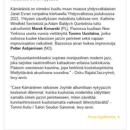
Kämäräistä on viimeksi kuultu muun muassa yhdysvaltalaisen
Janet Evran rumpalina kiertueella Yhdysvalloissa joulukuussa
2021. Yhtyeen sävellyksien melodioita tulkitsee mm. Kathrine
Windfeld Sextetistä ja Adam Baldych Quintetista tuttu
saksofonisti
Marek Konarski
(PL). Pianossa kuullaan New
Yorkissa useita vuosia viettänyttä
Tuomo Uusitaloa
, jonka
soitossa kuulee klassisen jazzin perinteet sekä vapaan
improvisaation vaikutteet. Bassossa aivan huikea improvisoija
Petter Asbjørnsen
(NO).
"Tyylisuuntanimikkeeksi sopinee monipuolinen moderni jazz,
joka tarjoilee nautinnollisen kattauksen erilaisia tuokiokuvia.
Pääosin seesteisen kauniina, jopa herkkinä kosketuspintoina.
Miellyttävänä akustisena soundina." - Osku Rajala/Jazzrytmit,
levy-arvio
"Case Kämäräinen ratkaisee Joyride albumillaan nykyjazzin
keskeiset dilemmat: kuinka kuulostaa modernilta säilyttäen
samalla siteen jazzin perinteeseen, miten säveltää
kunnianhimoisesti kuulostamatta vaikeasti lähestyttävältä" -
Tommi Autio / Salon Seudun Sanomat, levy-arvio
Avaa tapahtuma