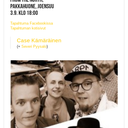
PAKKAHUONE, JOENSUU
3.9. KLO 18:00
Tapahtuma Facebookissa
Tapahtuman kotisivut
Case Kämäräinen
(+
Severi Pyysalo
)