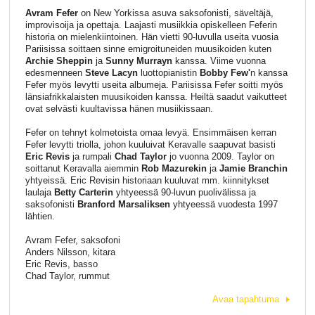
Avram Fefer
on New Yorkissa asuva saksofonisti, säveltäjä,
improvisoija ja opettaja. Laajasti musiikkia opiskelleen Feferin
historia on mielenkiintoinen. Hän vietti 90-luvulla useita vuosia
Pariisissa soittaen sinne emigroituneiden muusikoiden kuten
Archie Sheppin
ja
Sunny Murrayn
kanssa. Viime vuonna
edesmenneen
Steve Lacyn
luottopianistin
Bobby Few'
n kanssa
Fefer myös levytti useita albumeja. Pariisissa Fefer soitti myös
länsiafrikkalaisten muusikoiden kanssa. Heiltä saadut vaikutteet
ovat selvästi kuultavissa hänen musiikissaan.
Fefer on tehnyt kolmetoista omaa levyä. Ensimmäisen kerran
Fefer levytti triolla, johon kuuluivat Keravalle saapuvat basisti
Eric Revis
ja rumpali
Chad Taylor
jo vuonna 2009. Taylor on
soittanut Keravalla aiemmin
Rob Mazurekin
ja
Jamie Branchin
yhtyeissä. Eric Revisin historiaan kuuluvat mm. kiinnitykset
laulaja
Betty Carterin
yhtyeessä 90-luvun puolivälissa ja
saksofonisti
Branford Marsaliksen
yhtyeessä vuodesta 1997
lähtien.
Avram Fefer, saksofoni
Anders Nilsson, kitara
Eric Revis, basso
Chad Taylor, rummut
Avaa tapahtuma