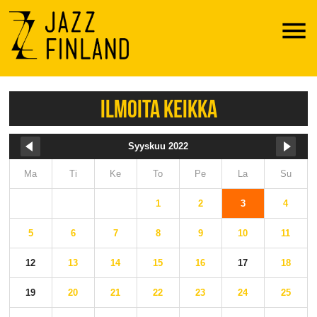
Menu
ILMOITA KEIKKA
Syyskuu 2022
Ma
Ti
Ke
To
Pe
La
Su
1
2
3
4
5
6
7
8
9
10
11
12
13
14
15
16
17
18
19
20
21
22
23
24
25