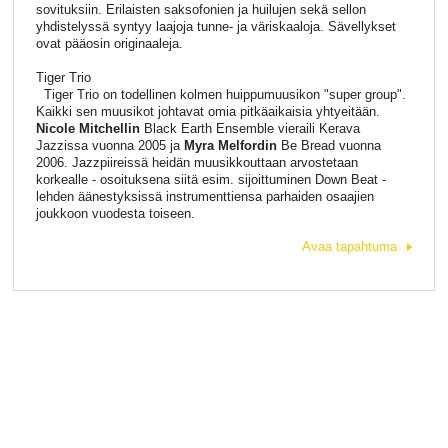
sovituksiin. Erilaisten saksofonien ja huilujen sekä sellon
yhdistelyssä syntyy laajoja tunne- ja väriskaaloja. Sävellykset
ovat pääosin originaaleja.
Tiger Trio
Tiger Trio on todellinen kolmen huippumuusikon "super group".
Kaikki sen muusikot johtavat omia pitkäaikaisia yhtyeitään.
Nicole Mitchellin
Black Earth Ensemble vieraili Kerava
Jazzissa vuonna 2005 ja
Myra Melfordin
Be Bread vuonna
2006. Jazzpiireissä heidän muusikkouttaan arvostetaan
korkealle - osoituksena siitä esim. sijoittuminen Down Beat -
lehden äänestyksissä instrumenttiensa parhaiden osaajien
joukkoon vuodesta toiseen.
Avaa tapahtuma