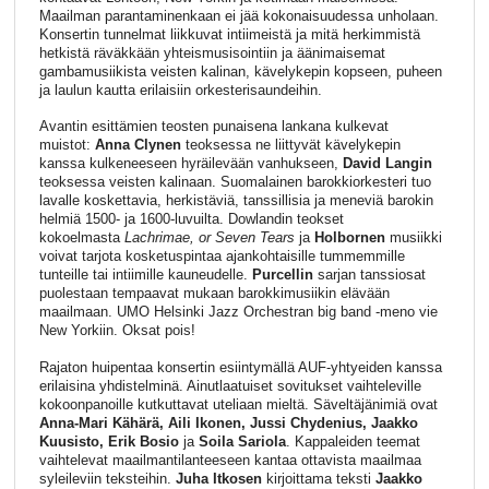
Maailman parantaminenkaan ei jää kokonaisuudessa unholaan.
Konsertin tunnelmat liikkuvat intiimeistä ja mitä herkimmistä
hetkistä räväkkään yhteismusisointiin ja äänimaisemat
gambamusiikista veisten kalinan, kävelykepin kopseen, puheen
ja laulun kautta erilaisiin orkesterisaundeihin.
Avantin esittämien teosten punaisena lankana kulkevat
muistot:
Anna Clynen
teoksessa ne liittyvät kävelykepin
kanssa kulkeneeseen hyräilevään vanhukseen,
David Langin
teoksessa veisten kalinaan. Suomalainen barokkiorkesteri tuo
lavalle koskettavia, herkistäviä, tanssillisia ja meneviä barokin
helmiä 1500- ja 1600-luvuilta. Dowlandin teokset
kokoelmasta
Lachrimae, or Seven Tears
ja
Holbornen
musiikki
voivat tarjota kosketuspintaa ajankohtaisille tummemmille
tunteille tai intiimille kauneudelle.
Purcellin
sarjan tanssiosat
puolestaan tempaavat mukaan barokkimusiikin elävään
maailmaan. UMO Helsinki Jazz Orchestran big band -meno vie
New Yorkiin. Oksat pois!
Rajaton huipentaa konsertin esiintymällä AUF-yhtyeiden kanssa
erilaisina yhdistelminä. Ainutlaatuiset sovitukset vaihteleville
kokoonpanoille kutkuttavat uteliaan mieltä. Säveltäjänimiä ovat
Anna-Mari Kähärä, Aili Ikonen, Jussi Chydenius, Jaakko
Kuusisto, Erik Bosio
ja
Soila Sariola
. Kappaleiden teemat
vaihtelevat maailmantilanteeseen kantaa ottavista maailmaa
syleileviin teksteihin.
Juha Itkosen
kirjoittama teksti
Jaakko