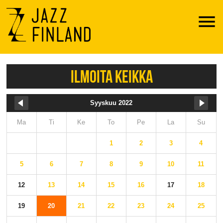
Menu
ILMOITA KEIKKA
Syyskuu 2022
Ma
Ti
Ke
To
Pe
La
Su
1
2
3
4
5
6
7
8
9
10
11
12
13
14
15
16
17
18
19
20
21
22
23
24
25