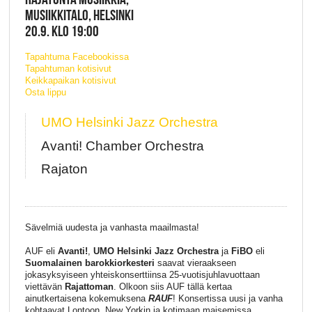
MUSIIKKITALO, HELSINKI
20.9. KLO 19:00
Tapahtuma Facebookissa
Tapahtuman kotisivut
Keikkapaikan kotisivut
Osta lippu
UMO Helsinki Jazz Orchestra
Avanti! Chamber Orchestra
Rajaton
Sävelmiä uudesta ja vanhasta maailmasta!
AUF eli
Avanti!
,
UMO Helsinki Jazz Orchestra
ja
FiBO
eli
Suomalainen barokkiorkesteri
saavat vieraakseen
jokasyksyiseen yhteiskonserttiinsa 25-vuotisjuhlavuottaan
viettävän
Rajattoman
. Olkoon siis AUF tällä kertaa
ainutkertaisena kokemuksena
RAUF
! Konsertissa uusi ja vanha
kohtaavat Lontoon, New Yorkin ja kotimaan maisemissa.