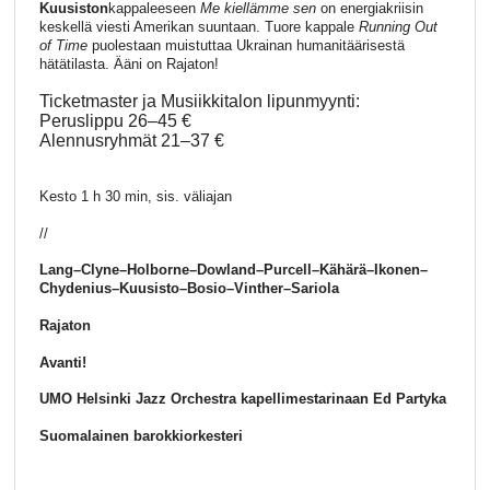
Kuusiston
kappaleeseen
Me kiellämme sen
on energiakriisin
keskellä viesti Amerikan suuntaan. Tuore kappale
Running Out
of Time
puolestaan muistuttaa Ukrainan humanitäärisestä
hätätilasta. Ääni on Rajaton!
Ticketmaster ja Musiikkitalon lipunmyynti:
Peruslippu 26–45 €
Alennusryhmät 21–37 €
Kesto 1 h 30 min, sis. väliajan
//
Lang–Clyne–Holborne–Dowland–Purcell–Kähärä–Ikonen–
Chydenius–Kuusisto–Bosio–Vinther–Sariola
Rajaton
Avanti!
UMO Helsinki Jazz Orchestra kapellimestarinaan Ed Partyka
Suomalainen barokkiorkesteri