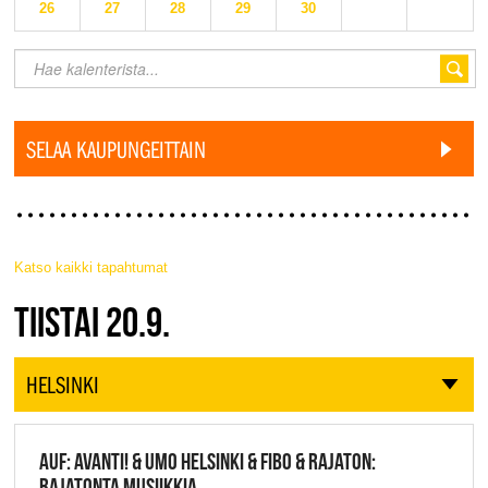
26
27
28
29
30
SELAA KAUPUNGEITTAIN
Katso kaikki tapahtumat
JAZZ FINLAND LIVE
TIISTAI 20.9.
HELSINKI
AUF: AVANTI! & UMO HELSINKI & FIBO & RAJATON:
RAJATONTA MUSIIKKIA,