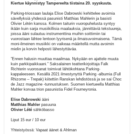
Kiertue käynnistyy Tampereelta tiistaina 20. syyskuuta.
Parking-triossaan laulaja Elise Dabrowski kehittelee avoimia
sävellyksiä yhdessä pasunisti Matthias Mahlerin ja basisti
Olivier Létén kanssa. Kolmen taiturin vuoropuhelusta syntyy
ikään kuin sarja musiikillisia maalauksia, jännittäviä tekstuureja,
joissa ääni sulautuu instrumenttina muihin soittimiin tai
vuorostaan lähtee lentoon lyyrisenä ja ilmaisuvoimaisena. Tämä
moni-ilmeinen musiikki on vaikeaa määritellä mutta avoimin
mielin ja korvin helposti lähestyttäväa.
”Ennen halusin muuttaa maailmaa. Nykyään en ajattele muuta
kuin parkkipaikkaani.” Saksalainen teatterikirjoittaja Falk
Richterin vuorosanat toimivat lähtökohtana Parking-
kappaleeseen. Kesällä 2021 ilmestynyttä Parking -albumia (Full
Rhizome – Trepak) kiitettiin Ranskan lehdistössä ja se sai Choc
de Jazz magazine -tunnustuksen. Suomen kiertueella Matthias
Mahler korvaa trion pasunistia Fidel Fourneyronia.
Elise Dabrowski
ääni
Matthias Mahler
pasuuna
Olivier Lété
sähköbasso
Liput 15 eur / 10 eur
Yhteistyössä: Vapaat äänet & Ahlman