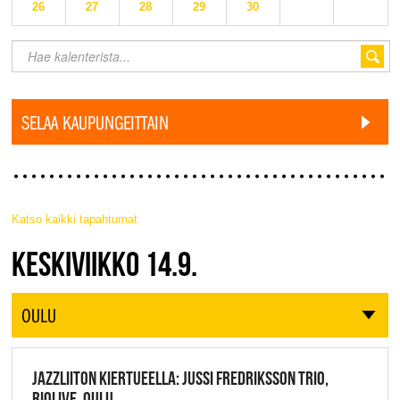
26
27
28
29
30
SELAA KAUPUNGEITTAIN
Katso kaikki tapahtumat
JAZZ FINLAND LIVE
KESKIVIIKKO 14.9.
OULU
JAZZLIITON KIERTUEELLA: JUSSI FREDRIKSSON TRIO,
RIOLIVE, OULU