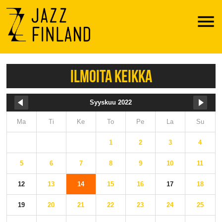
Menu
ILMOITA KEIKKA
Syyskuu 2022
Ma
Ti
Ke
To
Pe
La
Su
1
2
3
4
5
6
7
8
9
10
11
12
13
14
15
16
17
18
19
20
21
22
23
24
25