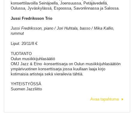
konserttilavoilla Seinäjoella, Joensuussa, Petäjävedellä,
Oulussa, Jyväskylässä, Espoossa, Savonlinnassa ja Salossa.
Jussi Fredriksson Trio
Jussi Fredriksson, piano / Jori Huhtala, basso / Mika Kallio,
rummut
Liput: 20/11/8 €
TUOTANTO
Oulun musiikkijuhlasäätiö
OMJ Jazz & Etno -konserttisarja on Oulun musiikkijuhlasäätiön
ympärivuotinen konserttisarja jossa kuullaan laaja kirjo
kotimaisia artisteja sekä vierailevia tähtiä.
YHTEISTYÖSSÄ
Suomen Jazzliitto
Avaa tapahtuma