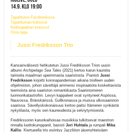
14.9. KLO 19:00
Tapahtuma Facebookissa
Tapahtuman kotisivut
Keikkapaikan kotisivut
Osta lippu
Jussi Fredriksson Trio
Kansainvälisesti hehkutetun Jussi Fredriksson Trion uusin
albumi
Archipelago Sea Tales
(2021) kertoo karun kauniita
tarinoita maailman upeimmasta saaristosta. Pianisti
Jussi
Fredriksson
kirjoitti koronapandemian aikana triolleen uuden
ohjelmiston, johon säveltäjä ammensi inspiraatiota koskettavista
teemoista aina saariston romantiikasta Saaristomeren
luonnonkatastrofiin. Levyn kappaleet ovat syntyneet Aspössa,
Nauvossa, Bränskärissä, Gullkronassa ja muissa ulkosaariston
saarissa. Sävellyskokonaisuus kertoo paitsi Itämeren synkästä
nykytilasta, myös sen kauneudesta ja selviytymisestä.
Fredrikssonin karunkaihoisaa musiikkia tulkitsevat maestron
rinnalla luottokumppanit, basisti
Jori Huhtala
ja rumpali
Mika
Kallio
. Kiertueella trio esiintyy Jazzliiton jäsenyhteisöjen