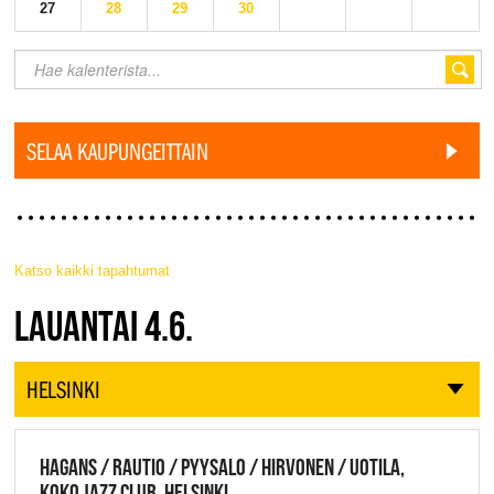
27
28
29
30
SELAA KAUPUNGEITTAIN
Katso kaikki tapahtumat
JAZZ FINLAND LIVE
LAUANTAI 4.6.
HELSINKI
HAGANS / RAUTIO / PYYSALO / HIRVONEN / UOTILA,
KOKO JAZZ CLUB, HELSINKI