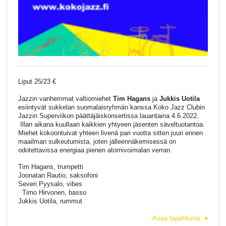
Liput 25/23 €
Jazzin vanhemmat valtiomiehet
Tim Hagans
ja
Jukkis Uotila
esiintyvät sukkelan suomalaisryhmän kanssa Koko Jazz Clubin
Jazzin Superviikon päättäjäiskonsertissa lauantaina 4.6.2022.
Illan aikana kuullaan kaikkien yhtyeen jäsenten säveltuotantoa.
Miehet kokoontuivat yhteen livenä pari vuotta sitten juuri ennen
maailman sulkeutumista, joten jälleennäkemisessä on
odotettavissa energiaa pienen atomivoimalan verran.
Tim Hagans, trumpetti
Joonatan Rautio, saksofoni
Severi Pyysalo, vibes
Timo Hirvonen, basso
Jukkis Uotila, rummut
Avaa tapahtuma