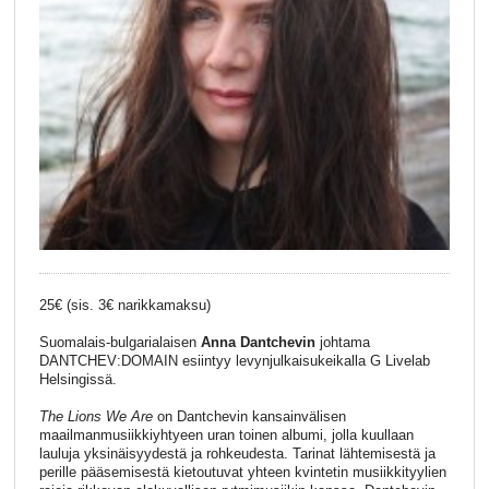
25€ (sis. 3€ narikkamaksu)
Suomalais-bulgarialaisen
Anna Dantchevin
johtama
DANTCHEV:DOMAIN esiintyy levynjulkaisukeikalla G Livelab
Helsingissä.
The Lions We Are
on Dantchevin kansainvälisen
maailmanmusiikkiyhtyeen uran toinen albumi, jolla kuullaan
lauluja yksinäisyydestä ja rohkeudesta. Tarinat lähtemisestä ja
perille pääsemisestä kietoutuvat yhteen kvintetin musiikkityylien