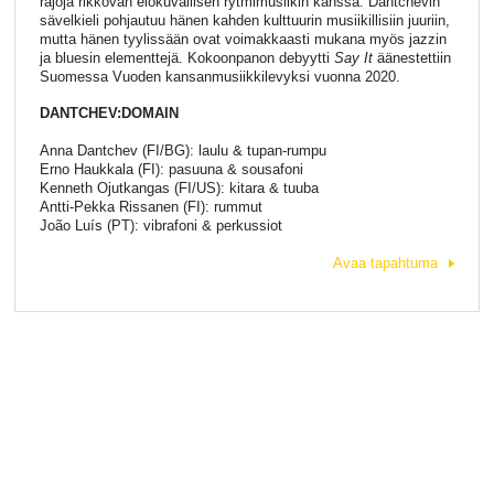
rajoja rikkovan elokuvallisen rytmimusiikin kanssa. Dantchevin
sävelkieli pohjautuu hänen kahden kulttuurin musiikillisiin juuriin,
mutta hänen tyylissään ovat voimakkaasti mukana myös jazzin
ja bluesin elementtejä. Kokoonpanon debyytti
Say It
äänestettiin
Suomessa Vuoden kansanmusiikkilevyksi vuonna 2020.
DANTCHEV:DOMAIN
Anna Dantchev (FI/BG): laulu & tupan-rumpu
Erno Haukkala (FI): pasuuna & sousafoni
Kenneth Ojutkangas (FI/US): kitara & tuuba
Antti-Pekka Rissanen (FI): rummut
João Luís (PT): vibrafoni & perkussiot
Avaa tapahtuma