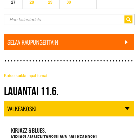
27
28
29
30
SELAA KAUPUNGEITTAIN
Katso kaikki tapahtumat
JAZZ FINLAND LIVE
LAUANTAI 11.6.
VALKEAKOSKI
KIRJAZZ & BLUES,
KIRJASLAMMEN TANSSILAVA, VALKEAKOSKI