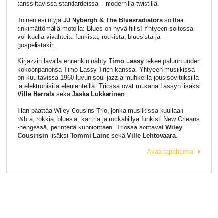
tanssittavissa standardeissa – modernilla twistillä.
Toinen esiintyjä
JJ Nybergh & The Bluesradiators
soittaa
tinkimättömällä motolla: Blues on hyvä fiilis! Yhtyeen soitossa
voi kuulla vivahteita funkista, rockista, bluesista ja
gospelistakin.
Kirjazzin lavalla ennenkin nähty
Timo Lassy
tekee paluun uuden
kokoonpanonsa Timo Lassy Trion kanssa. Yhtyeen musiikissa
on kuultavissa 1960-luvun soul jazzia muhkeilla jousisovituksilla
ja elektronisilla elementeillä. Triossa ovat mukana Lassyn lisäksi
Ville Herrala
sekä
Jaska Lukkarinen
.
Illan päättää Wiley Cousins Trio, jonka musiikissa kuullaan
r&b:a, rokkia, bluesia, kantria ja rockabillyä funkisti New Orleans
-hengessä, perinteitä kunnioittaen. Triossa soittavat
Wiley
Cousinsin
lisäksi
Tommi Laine
sekä
Ville Lehtovaara
.
Avaa tapahtuma