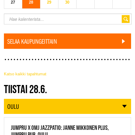
27
28
29
30
SELAA KAUPUNGEITTAIN
Katso kaikki tapahtumat
JAZZ FINLAND LIVE
TIISTAI 28.6.
OULU
JUMPRU X OMJ JAZZPATIO: JANNE MIKKONEN PLUS,
JUMPRU PUB, OULU