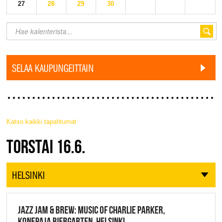
27
28
29
30
SELAA KAUPUNGEITTAIN
Katso kaikki tapahtumat
JAZZ FINLAND LIVE
TORSTAI 16.6.
HELSINKI
JAZZ JAM & BREW: MUSIC OF CHARLIE PARKER,
KONEPAJA BIERGARTEN, HELSINKI