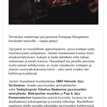
Tervetuloa nauttimaan jazzjameista Konepaja Biergartenin
kesäiselle terassille – vapaa pääsy!
Jazzjamit on musiikillinen ajatushautomo, jossa luodaan uutta
menneisyyteen pohjautuen. Jamien luonteeseen kuuluu myös
ennakoimattomuus; kukaan ei tiedä tarkalleen mitä tullaan
soittamaan ja kenen kanssa. Houseband luo jameille perustan,
mutta tarinan kehittyminen on myös vierailevien soittajien ja
yleisön vuorovaikutuksesta kiinni – siksi jamit ovatkin niin
kiehtovaa kuultavaa!
Jamien houseband muodostetaan
UMO Helsinki Jazz
Orchestran
, muiden jazzmusiikin ammattilaisten
sekä
Taideyliopisto Sibelius-Akatemian jazzmusiikin
aineryhmän
,
Metropolian musiikin
ja
Pop & Jazz
Konservatorion
lupaavista uusista kyvyistä; luvassa on siis
ainutlaatuisia kokoonpanoja ja tuoreita tulkintoja. Musiikillisen
nautinnon ohella jameilla edistetään jazzmusiikin kehittymistä,