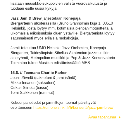
lisätään muusikko-sukupolvien välistä vuorovaikutusta ja
tuodaan esille uusia kykyjä.
Jazz Jam & Brew
järjestetään
Konepaja
Biergartenin
ulkoterassilla (Bruno Granholmin kuja 1, 00510
Helsinki), josta löytyy mm. kotimaisia pienpanimotuotteita ja
ulkomaisia erikoisuuksia oluen ystäville. Biergartenista löytyy
satunnaisesti myös erilaisia ruokakojuja.
Jamit toteuttaa UMO Helsinki Jazz Orchestra, Konepaja
Biergarten, Taideyliopisto Sibelius-Akatemian jazzmusiikin
aineryhmä, Metropolian musiikki ja Pop & Jazz Konservatorio.
Toimintaa tukee Musiikin edistämissäätiö MES.
16.6. // Teemana Charlie Parker
Jouni Järvelä (saksofoni & jami-isäntä)
Mikko Innanen (saksofoni)
Oskari Siirtola (basso)
Tomi Saikkonen (rummut)
Kokoonpanotiedot ja jami-iltojen teemat päivittyvät
osoitteeseen
https://umohelsinki.fi/fi/konsertti/jazz-jam-brew/
Avaa tapahtuma