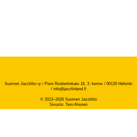
Suomen Jazzliitto ry / Pieni Roobertinkatu 16, 3. kerros / 00120 Helsinki
/
info@jazzfinland.fi
© 2013–2026 Suomen Jazzliitto
Sivusto
:
Tero Ahonen
Saavutettavuusseloste