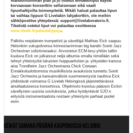
mahdollisimman pian ja jo ostetut ennakkoliput käyvät
korvaavaan konserttiin sellaisenaan eikä vaadi
lipunhaltijoilta toimenpiteitä. Mikäli haluat palauttaa lipun
tai vaihtaa lippusi G Livelabin lahjakorttiin, ole meihin
sähköpostitse yhteydessä: support@livelaboratorio.fi.
Tiketistä ostetut liput voi palauttaa osoitteessa
www.tiketti.fi/palautalippuja
.
Palkittu norjalainen trumpetisti ja säveltäjä Mathias Eick saapuu
Helsinkiin sukupolvensa kiinnostavimman big bandin Sointi Jazz
Orchestran solistivieraaksi. Arvostetun ECM-levy-yhtiön talliin
kuuluva Eick on julkaissut neljä albumia omalla nimellään sekä
tehnyt yhteistyötä lukuisten huippuartistien ja -yhtyeiden kanssa
aina Trondheim Jazz Orchestrasta Chick Coreaan.
Ennakkoluulottomista musiikillisista avauksista tunnettu Sointi
Jazz Orchestra ja kansainvälistä suurmenestystä nauttiva Eick
yhdistävät voimansa G Livelab Helsingissä järjestettävässä
ainutlaatuisessa konsertissa. Ohjelmisto koostuu pääosin Eickin
sävellysten uusista sovituksista, jotka hyödyntävät SJO:n
erityistä instrumentaatiota nostaen yhteistyön parhaat puolet
esiin.
KEIKAT SAMANA PÄIVÄNÄ KAUPUNGISSA HELSINKI