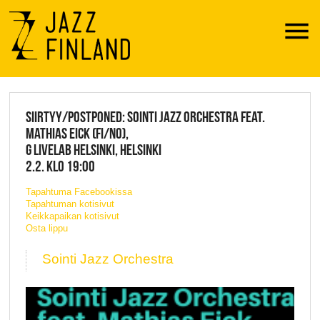
Menu
JAZZ FINLAND LIVE
SIIRTYY/POSTPONED: SOINTI JAZZ ORCHESTRA FEAT.
MATHIAS EICK (FI/NO),
G LIVELAB HELSINKI, HELSINKI
2.2. KLO 19:00
Tapahtuma Facebookissa
Tapahtuman kotisivut
Keikkapaikan kotisivut
Osta lippu
Sointi Jazz Orchestra