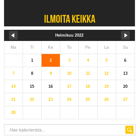
Ei muita keikkoja.
ILMOITA KEIKKA
Helmikuu 2022
Ma
Ti
Ke
To
Pe
La
Su
1
2
3
4
5
6
7
8
9
10
11
12
13
14
15
16
17
18
19
20
21
22
23
24
25
26
27
28