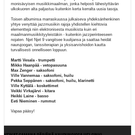
monisävyisen musiikkimaailman, jonka helposti lähestyttävän
ulkokuoren alta paljastuu kuitenkin kerta kerralta uusia tasoja.
Toisen albuminsa marraskuussa julkaiseva yhdeksänhenkinen
yhtye venyttää jazzmusiikin rajoja yhdistellen kiehtovia
elementtejä niin elektronisesta musiikista kuin eri
maailmanmusiikkityyleistäkin - kuitenkin jazzperinteeseen
nojaten. Njet Njet 9 vangitsee kuulijansa ja saattaa heidät
naurujoogan, tanssiterapian ja yksisarvishoidon kautta
turvallisesti onnelliseen loppuun.
Martti Vesala - trumpetti
Mikko Haanpää - vetopasuuna
Max Zenger - saksofoni
Ville Vannemaa - saksofoni, huilu
Pekka Seppänen - saksofoni, huilu, klarinetti
Ville Kyttälä - koskettimet
Veikki Virkajärvi - kitara
Heikki Laine - basso
Eeti Nieminen - rummut
Vapaa pääsy!