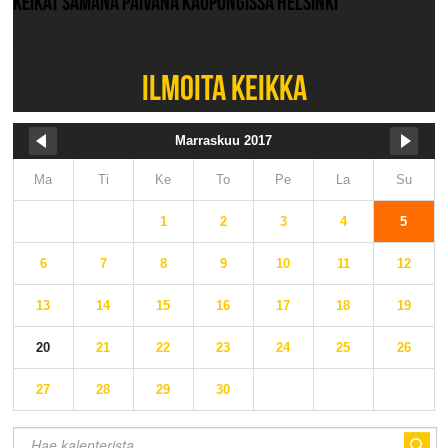
KEIKAT SAMANA PÄIVÄNÄ KAUPUNGISSA HELSINKI
Ei muita keikkoja.
ILMOITA KEIKKA
Marraskuu 2017
Ma
Ti
Ke
To
Pe
La
Su
1
2
3
4
5
6
7
8
9
10
11
12
13
14
15
16
17
18
19
20
21
22
23
24
25
26
27
28
29
30