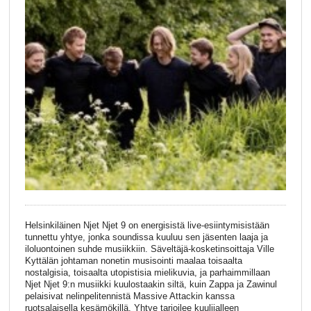
Helsinkiläinen Njet Njet 9 on energisistä live-esiintymisistään
tunnettu yhtye, jonka soundissa kuuluu sen jäsenten laaja ja
iloluontoinen suhde musiikkiin. Säveltäjä-kosketinsoittaja Ville
Kyttälän johtaman nonetin musisointi maalaa toisaalta
nostalgisia, toisaalta utopistisia mielikuvia, ja parhaimmillaan
Njet Njet 9:n musiikki kuulostaakin siltä, kuin Zappa ja Zawinul
pelaisivat nelinpelitennistä Massive Attackin kanssa
ruotsalaisella kesämökillä. Yhtye tarjoilee kuulijalleen