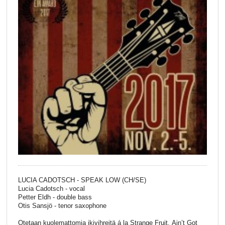
LUCIA CADOTSCH - SPEAK LOW (CH/SE)
Lucia Cadotsch - vocal
Petter Eldh - double bass
Otis Sansjö - tenor saxophone
Otetaan kuolemattomia ikivihreitä á la Strange Fruit, Ain’t Got