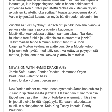
ihastutti jo, kun Happeningissa nähtiin hänen sähköisempi
yhtyeensä Ronin. 1997 perustettu Mobile on kuitenkin täysin
akustinen kvartetti, joka soittaa ”rituaalista groovemusiikkia”.
Varsin tyhjentävä kuvaus on myös bändin uuden albumin nimi.
Zurichissa 1971 syntynyt Bärtsch otti jo pikkupoikana piano- ja
perkussiotunteja ja jatkoi opintoja kaupungin
Musiikkikorkeakoulussa soittaen samaan aikaan ”kaikkea
fuusiosta free-funkiin ja kaikenlaista ekstroverttia jazzia”.
Jälkimmäisen tenho himmeni Nikin tutustuttua John
Cagen ja Morton Feldmanin ajatteluun. Siksi Mobile kutoo
hiljalleen kehittyvää, meditatiivisesti vaikuttavaa polyrytmistä
mattoa, jonka jännite voi kasvaa yllättäviin mittoihin.
NEW ZION WITH HAMID DRAKE (US)
Jamie Saft - piano, Fender Rhodes, Hammond Organ
Brad Jones - electric bass
Hamid Drake - drums, percussion
New Yorkin miehet tekevät upean synteesin Jamaikan dubista ja
70-luvun spirituaalisesta jazzista. Osaset nivoutuvat toisiinsa
täydellisesti ja vähemmän on todellakin enemmän. Tässä ei
briljeerailla eikä leikitä näppäryyksillä, vaan hakeudutaan
musiikin sielun ytimeen. Kuin King Tubby kohtaisi Randy
Westonin.