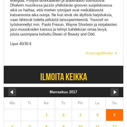
energiaa. Pohjois-afrikkalainen ja arabitraditio solmiutuvat
Dhaferin musiikissa jazziin yhdistävän grooven suojeluksessa
eikä se haittaa, että miehen rytmijaot ovat meikäläisestä
katsannosta aika outoja. Ne kun eivät ole älyllisiä harjoituksia,
vaan lähtevät todella pitkästä tanssiperinteestä. Youssef on
työskennellyt mm. Paolo Fresun, Wayne Shorterin ja norjalaisten
jazz-muusikoiden kanssa ja tehnyt kahdeksan omaa levyä,
joista uusimpana kehuttu Diwan of Beauty and Odd.
Liput 40/30 €
Avaa tapahtuma
ILMOITA KEIKKA
Marraskuu 2017
Ma
Ti
Ke
To
Pe
La
Su
1
2
3
4
5
6
7
8
9
10
11
12