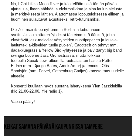
No, I Got Lifeja Moon River ja käsitellään niitä tämän päivän
ajattelulla, ilman sähköä ja elektroniikkaa ja aina laulun sielusta
ja merkityksestä lähtien. Ajattomassa lopputuloksessa eilinen ja
huominen sulautuvat akustiseksi retro-futurismiksi.
Die Zeit mainitsee nyttemmin Berliiniin kotiutuneen
sveitsiläislaulajattaren ”yhdeksi tärkeimmistä äänistä, jotka
elvyttävät jazz-melodiat väsyneiden nuottipaperien ja laulaja-
lauluntekijä-kliseiden tuolle puolen”. Cadotsch on tehnyt mm.
dada-bluegrassia Yellow Bird -yhtyeessä ja päivittänyt big band
swingiä Lucerne Jazz Orchestrassa, mutta loikkaa
tuoreella Speak Low -albumilla ruotsalaisten basisti Petter
Eldhin (mm. Django Bates, Amok Amor) ja tenoristi Otis
Sandsjön (mm. Farvel, Gothenburg Gadjos) kanssa taas uudelle
alueelle.
Konsertti kuullaan myös suorana lähetyksenä Ylen Jazzklubilla
(klo 21.00-22.00, Yle radio 1).
Vapaa pääsy!
KEIKAT SAMANA PÄIVÄNÄ KAUPUNGISSA TAMPERE