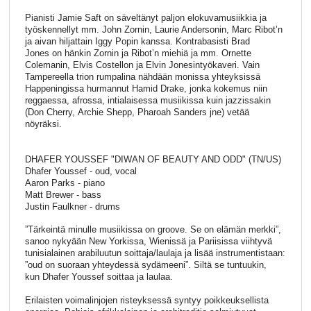
Pianisti Jamie Saft on säveltänyt paljon elokuvamusiikkia ja
työskennellyt mm. John Zornin, Laurie Andersonin, Marc Ribot’n
ja aivan hiljattain Iggy Popin kanssa. Kontrabasisti Brad
Jones on hänkin Zornin ja Ribot’n miehiä ja mm. Ornette
Colemanin, Elvis Costellon ja Elvin Jonesintyökaveri. Vain
Tampereella trion rumpalina nähdään monissa yhteyksissä
Happeningissa hurmannut Hamid Drake, jonka kokemus niin
reggaessa, afrossa, intialaisessa musiikissa kuin jazzissakin
(Don Cherry, Archie Shepp, Pharoah Sanders jne) vetää
nöyräksi.
DHAFER YOUSSEF "DIWAN OF BEAUTY AND ODD" (TN/US)
Dhafer Youssef - oud, vocal
Aaron Parks - piano
Matt Brewer - bass
Justin Faulkner - drums
”Tärkeintä minulle musiikissa on groove. Se on elämän merkki”,
sanoo nykyään New Yorkissa, Wienissä ja Pariisissa viihtyvä
tunisialainen arabiluutun soittaja/laulaja ja lisää instrumentistaan:
”oud on suoraan yhteydessä sydämeeni”. Siltä se tuntuukin,
kun Dhafer Youssef soittaa ja laulaa.
Erilaisten voimalinjojen risteyksessä syntyy poikkeuksellista