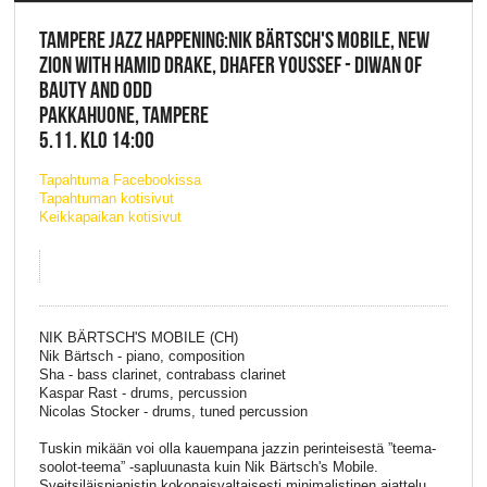
TAMPERE JAZZ HAPPENING:NIK BÄRTSCH'S MOBILE, NEW
ZION WITH HAMID DRAKE, DHAFER YOUSSEF - DIWAN OF
BAUTY AND ODD
PAKKAHUONE, TAMPERE
5.11. KLO 14:00
Tapahtuma Facebookissa
Tapahtuman kotisivut
Keikkapaikan kotisivut
NIK BÄRTSCH'S MOBILE (CH)
Nik Bärtsch - piano, composition
Sha - bass clarinet, contrabass clarinet
Kaspar Rast - drums, percussion
Nicolas Stocker - drums, tuned percussion
Tuskin mikään voi olla kauempana jazzin perinteisestä ”teema-
soolot-teema” -sapluunasta kuin Nik Bärtsch's Mobile.
Sveitsiläispianistin kokonaisvaltaisesti minimalistinen ajattelu