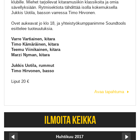
klubille. Miehet tarjoilevat kitaramusiikin klassikoita ja omia
sävellyksiään. Rytmisektiota tähdittää isolla kokemuksella
Jukkis Uotila, basson varressa Timo Hirvonen.
Ovet aukeavat jo klo 18, ja yhteistyökumppanimme Soundtools
esittelee tuoteuutuksia.
Varre Vartiainen, kitara
Timo Kämäräinen, kitara
Teemu Viinikainen, kitara
Marzi Nyman, kitara
Jukkis Uotila, rummut
Timo Hirvonen, basso
Liput 20 €
Avaa tapahtuma
ILMOITA KEIKKA
Huhtikuu 2017