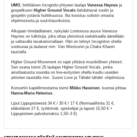
UMO
, brittiläisen
Incognito
-yhtyeen laulaja
Vanessa Haynes
ja
gospelkuoro
Higher Ground Vocals
ilahduttavat soulin ja
gospelin ystäviä huhtikuussa. Ilta koostuu solistin omasta
ohjelmistosta ja soul-klassikoista.
Alkujaan trinidadilainen, nykyään Lontoossa asuva Vanessa
Haynes on tulkitsija, joka ottaa yleisönsä sielukkaalla äänellään
ja valtavalla lavakarismallaan. Hän on tehnyt Incogniton ohella
soolouraa ja laulanut mm.
Van Morrisonin
ja
Chaka Khanin
taustalla.
Higher Ground Movement on rajat ylittävä musii­killinen yhteisö.
Sen osana toimii 25 laulajan Higher Ground Vocals, jonka
ainutlaatuista soundia on live-esitysten ohella kuultu useiden
artistien taustalla mm.
Suomi Love
ja
Tähdet tähdet
-ohjelmissa.
Konsertin kapellimestarina toimii
Mikko Hassinen
, kuoroa johtaa
Hanna-Maria Helenius
.
Liput Lippupisteestä 34 € / 30 € / 17 € (Normaalihinta 31 €,
eläkeläiset 27 €, työttömät, opiskelijat ja lapset 15,50 € +
Lippupisteen palvelumaksu 1,50–3 €).