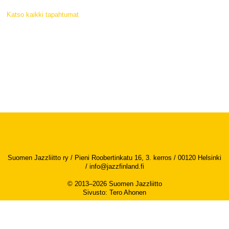
Katso kaikki tapahtumat
Suomen Jazzliitto ry / Pieni Roobertinkatu 16, 3. kerros / 00120 Helsinki
/
info@jazzfinland.fi
© 2013–2026 Suomen Jazzliitto
Sivusto
:
Tero Ahonen
Saavutettavuusseloste