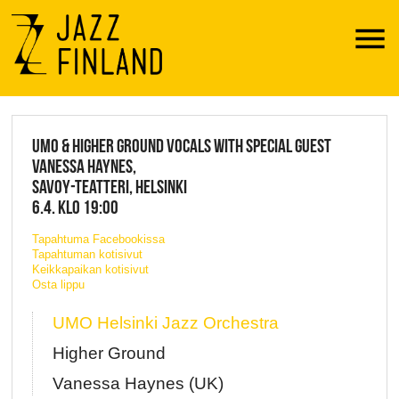
Menu
JAZZ FINLAND LIVE
UMO & HIGHER GROUND VOCALS WITH SPECIAL GUEST
VANESSA HAYNES,
SAVOY-TEATTERI, HELSINKI
6.4. KLO 19:00
Tapahtuma Facebookissa
Tapahtuman kotisivut
Keikkapaikan kotisivut
Osta lippu
UMO Helsinki Jazz Orchestra
Higher Ground
Vanessa Haynes (UK)