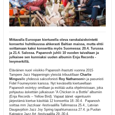
Mittavalla Euroopan kiertueella oleva ranskalaiskvintetti
konsertoi huhtikuussa ahkerasti Baltian maissa, mutta ehtii
soittamaan kaksi konserttia myös Suomessa: 20.4. Turussa
ja 21.4. Salossa. Papanosh juhlii 10 vuoden taivaltaan ja
julkaisee sen kunniaksi uuden albumin Enja Records -
levymerkillä.
Eläväinen nuori viisikko Papanosh ihastutti vuonna 2015
Tampere Jazz Happeningin yleisöä tribuutillaan
Charlie
Mingus
ille yhdessä saksofonisti
Roy Nathanson
in ja pasunisti
Fidel Fourneyronin kanssa. Nyt keväisellä kiertueellaan
Papanosh esiintyy omillaan ja esittää uutta ohjelmistoaan, joka
pohjautuu äskettäin julkaisuun ”A Chicken in a Bottle” albumiin
(Enja Records – Yellow Bird). Vapaat äänet -agentuurin
järjestämä kiertue käsittää 12 konserttia 18.-30.4. Papanosh
soittaa mm Jazzkaar -festivaalilla Tallinnassa 25.4., Latvian
Daugavpilsin Jazz Joy Spring tapahtumasssa 27.4. ja Puolan
Katowice Jazz Art -festivaalilla 29.-30.4.