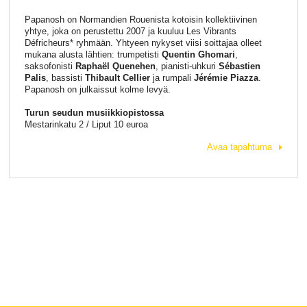
Papanosh on Normandien Rouenista kotoisin kollektiivinen
yhtye, joka on perustettu 2007 ja kuuluu Les Vibrants
Défricheurs* ryhmään. Yhtyeen nykyset viisi soittajaa olleet
mukana alusta lähtien: trumpetisti
Quentin Ghomari
,
saksofonisti
Raphaël Quenehen
, pianisti-uhkuri
Sébastien
Palis
, bassisti
Thibault Cellier
ja rumpali
Jérémie Piazza
.
Papanosh on julkaissut kolme levyä.
Turun seudun musiikkiopistossa
Mestarinkatu 2 / Liput 10 euroa
Avaa tapahtuma