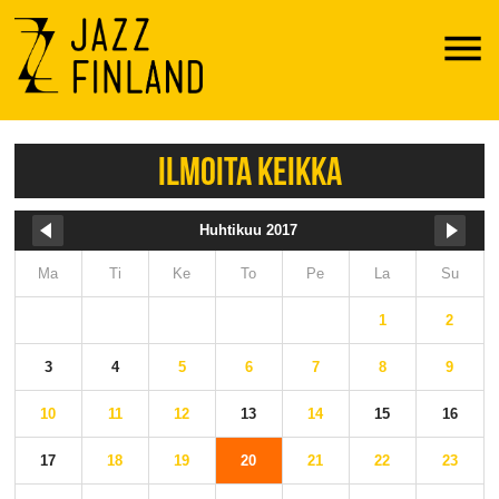
Menu
ILMOITA KEIKKA
Huhtikuu 2017
Ma
Ti
Ke
To
Pe
La
Su
1
2
3
4
5
6
7
8
9
10
11
12
13
14
15
16
17
18
19
20
21
22
23