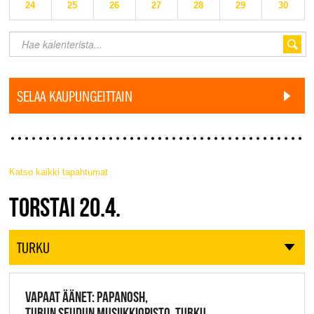
24
25
26
27
28
29
30
SELAA KAUPUNGEITTAIN
Katso kaikki tapahtumat
JAZZ FINLAND LIVE
TORSTAI 20.4.
TURKU
VAPAAT ÄÄNET: PAPANOSH,
TURUN SEUDUN MUSIIKKIOPISTO, TURKU