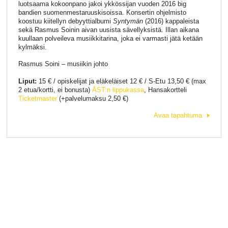
luotsaama kokoonpano jakoi ykkössijan vuoden 2016 big
bandien suomenmestaruuskisoissa. Konsertin ohjelmisto
koostuu kiitellyn debyyttialbumi
Syntymän
(2016) kappaleista
sekä Rasmus Soinin aivan uusista sävellyksistä. Illan aikana
kuullaan polveileva musiikkitarina, joka ei varmasti jätä ketään
kylmäksi.
Rasmus Soini – musiikin johto
Liput:
15 € / opiskelijat ja eläkeläiset 12 € / S-Etu 13,50 € (max
2 etua/kortti, ei bonusta)
ÅST:n lippukassa
, Hansakortteli
Ticketmaster
(+palvelumaksu 2,50 €)
Avaa tapahtuma