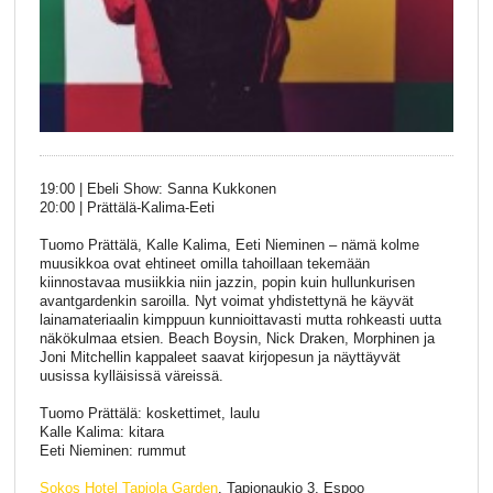
19:00 | Ebeli Show: Sanna Kukkonen
20:00 | Prättälä-Kalima-Eeti
Tuomo Prättälä, Kalle Kalima, Eeti Nieminen – nämä kolme
muusikkoa ovat ehtineet omilla tahoillaan tekemään
kiinnostavaa musiikkia niin jazzin, popin kuin hullunkurisen
avantgardenkin saroilla. Nyt voimat yhdistettynä he käyvät
lainamateriaalin kimppuun kunnioittavasti mutta rohkeasti uutta
näkökulmaa etsien. Beach Boysin, Nick Draken, Morphinen ja
Joni Mitchellin kappaleet saavat kirjopesun ja näyttäyvät
uusissa kylläisissä väreissä.
Tuomo Prättälä: koskettimet, laulu
Kalle Kalima: kitara
Eeti Nieminen: rummut
Sokos Hotel Tapiola Garden
, Tapionaukio 3, Espoo