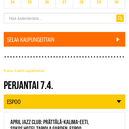
24
25
26
27
28
29
30
SELAA KAUPUNGEITTAIN
Katso kaikki tapahtumat
JAZZ FINLAND LIVE
PERJANTAI 7.4.
ESPOO
APRIL JAZZ CLUB: PRÄTTÄLÄ-KALIMA-EETI,
SOKOS HOTEL TAPIOLA GARDEN, ESPOO