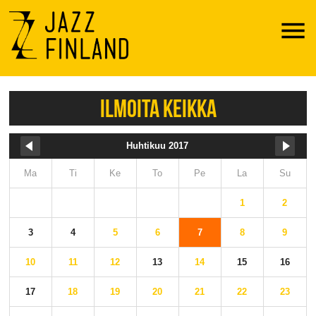
Menu
ILMOITA KEIKKA
Huhtikuu 2017
Ma
Ti
Ke
To
Pe
La
Su
1
2
3
4
5
6
7
8
9
10
11
12
13
14
15
16
17
18
19
20
21
22
23