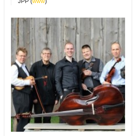
JPP (
www
)