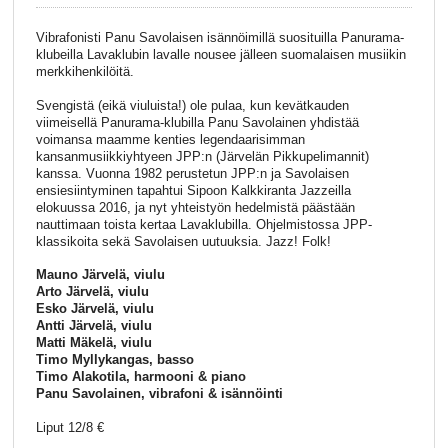
Vibrafonisti Panu Savolaisen isännöimillä suosituilla Panurama-
klubeilla Lavaklubin lavalle nousee jälleen suomalaisen musiikin
merkkihenkilöitä.
Svengistä (eikä viuluista!) ole pulaa, kun kevätkauden
viimeisellä Panurama-klubilla Panu Savolainen yhdistää
voimansa maamme kenties legendaarisimman
kansanmusiikkiyhtyeen JPP:n (Järvelän Pikkupelimannit)
kanssa. Vuonna 1982 perustetun JPP:n ja Savolaisen
ensiesiintyminen tapahtui Sipoon Kalkkiranta Jazzeilla
elokuussa 2016, ja nyt yhteistyön hedelmistä päästään
nauttimaan toista kertaa Lavaklubilla. Ohjelmistossa JPP-
klassikoita sekä Savolaisen uutuuksia. Jazz! Folk!
Mauno Järvelä, viulu
Arto Järvelä, viulu
Esko Järvelä, viulu
Antti Järvelä, viulu
Matti Mäkelä, viulu
Timo Myllykangas, basso
Timo Alakotila, harmooni & piano
Panu Savolainen, vibrafoni & isännöinti
Liput 12/8 €