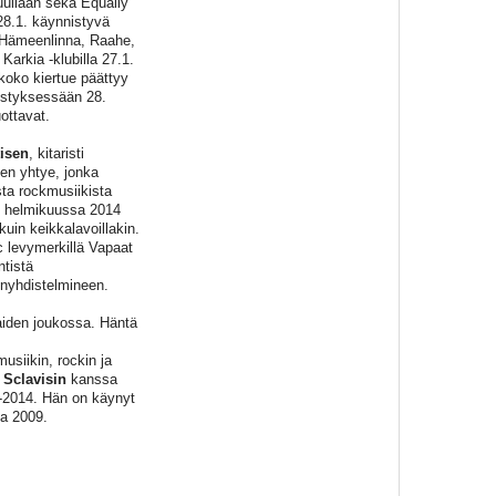
uullaan sekä Equally
28.1. käynnistyvä
t Hämeenlinna, Raahe,
Karkia -klubilla 27.1.
koko kiertue päättyy
jestyksessään 28.
ottavat.
tisen
, kitaristi
n yhtye, jonka
sta rockmusiikista
in helmikuussa 2014
kuin keikkalavoillakin.
c levymerkillä Vapaat
ntistä
inyhdistelmineen.
aiden joukossa. Häntä
siikin, rockin ja
 Sclavisin
kanssa
0-2014. Hän on käynyt
na 2009.