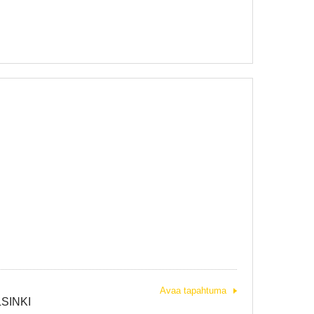
a
Avaa tapahtuma
LSINKI