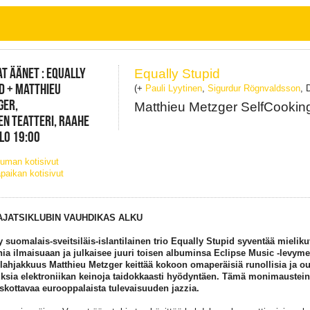
T ÄÄNET : EQUALLY
Equally Stupid
D + MATTHIEU
(+
Pauli Lyytinen
,
Sigurdur Rögnvaldsson
, 
GER,
Matthieu Metzger SelfCooking
N TEATTERI, RAAHE
KLO 19:00
uman kotisivut
paikan kotisivut
AJATSIKLUBIN VAUHDIKAS ALKU
ty suomalais-sveitsiläis-islantilainen trio Equally Stupid syventää mieliku
ia ilmaisuaan ja julkaisee juuri toisen albuminsa Eclipse Music -levyme
ilahjakkuus Matthieu Metzger keittää kokoon omaperäisiä runollisia ja o
sia elektroniikan keinoja taidokkaasti hyödyntäen. Tämä monimausteine
skottavaa eurooppalaista tulevaisuuden jazzia.