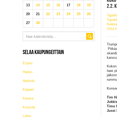
2.2. 
13
14
15
16
17
18
19
20
21
22
23
24
25
26
Tapah
Tapaht
27
28
Keikka
Osta l
Trumpe
Pitkäa
SELAA KAUPUNGEITTAIN
skandi
kanssa
Espoo
Kokon 
taas p
Hanko
jälkim
rummu
Helsinki
Konser
Kajaani
Tim H
Kerava
Jukkis
Timo 
Kouvola
Jussi
Lohja