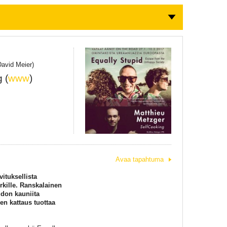
David Meier)
 (
www
)
Avaa tapahtuma
vituksellista
rkille. Ranskalainen
udon kauniita
n kattaus tuottaa