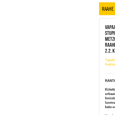
RAAHE
VAPAA
STUPI
METZ
RAAHE
2.2. 
Tapaht
Keikka
RANT
Kiitet
urbaan
fonist
luomuk
katu-u