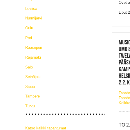
Ovet a
Loviisa
Liput 
Nurmijärvi
Oulu
Pori
MUSIC
Raasepori
UMO &
TWELV
Rajamäki
PÄÄSY
Salo
KAMP
HELSI
Seinäjoki
2.2. 
Sipoo
Tapah
Tampere
Tapaht
Keikka
Turku
TO 2
Katso kaikki tapahtumat