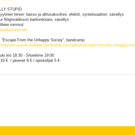
LLY STUPID
yytinen tenori- basso ja alttosaksofoni, efektit, syntetisaattori, sävellys
r Rögnvaldsson baritonikitara, sävellys
Meier rummut
uallystupid.net
 “Escape From the Unhappy Sociey”, bandcamp:
/
eclipsemusicrecordlabel.ban
dcamp.com/album/
escape-from-the-unhappy-so
uki klo 18:30 - Showtime 19:00
10 € / jäsenet 8 € / opiskelijat 5 €