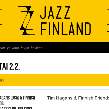
FINLAND LIVE
AI 2.2.
KI
AGANS (USA) & FINNISH
Tim Hagans & Finnish Friend
DS,
JAZZ CLUB, HELSINKI