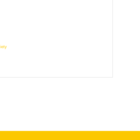
c
iety