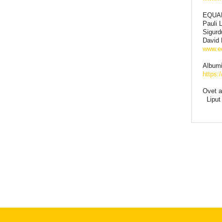
EQUA
Pauli L
Sigurdu
David 
www.eq
Albumi
https:/
Ovet a
Liput 