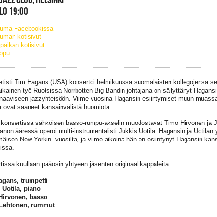
KLO 19:00
tuma Facebookissa
uman kotisivut
paikan kotisivut
ippu
tisti Tim Hagans (USA) konsertoi helmikuussa suomalaisten kollegojensa se
ikainen työ Ruotsissa Norrbotten Big Bandin johtajana on säilyttänyt Hagan
naaviseen jazzyhteisöön. Viime vuosina Hagansin esiintymiset muun muassa
 ovat saaneet kansainvälistä huomiota.
konsertissa sähköisen basso-rumpu-akselin muodostavat Timo Hirvonen ja J
ianon ääressä operoi multi-instrumentalisti Jukkis Uotila. Hagansin ja Uotilan 
mäisen New Yorkin -vuosilta, ja viime aikoina hän on esiintynyt Hagansin kans
issa.
tissa kuullaan pääosin yhtyeen jäsenten originaalikappaleita.
agans, trumpetti
 Uotila, piano
Hirvonen, basso
 Lehtonen, rummut