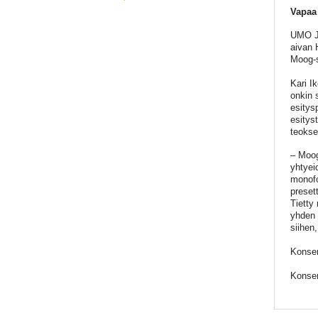
Vapaa
UMO Ja
aivan 
Moog-s
Kari I
onkin s
esitysp
esitys
teokse
– Moog 
yhtyei
monofo
presett
Tietty
yhden 
siihen
Konser
Konser