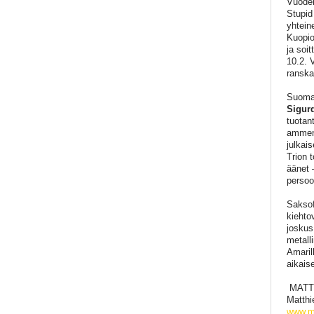
Vuoden
Stupid
yhtein
Kuopio
ja soi
10.2. 
ranska
Suomala
Sigur
tuotan
amment
julkai
Trion 
ääne
persoo
Saksof
kiehto
joskus
metall
Amaril
aikais
MATT
Matthi
www.m