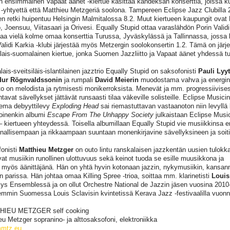
 ensimmäinen Vapaat äänet -kiertue käsittää kahdeksan konserttia, joissa k
 -yhtyettä että Matthieu Metzgeriä soolona. Tampereen Eclipse Jazz Clubilla 
en retki huipentuu Helsingin Malmitalossa 8.2. Muut kiertueen kaupungit ova
, Joensuu, Viitasaari ja Orivesi. Equally Stupid ottaa varaslähdön Porin Validi 
ttaa vielä kolme omaa konserttia Turussa, Jyväskylässä ja Tallinnassa, jossa 
Validi Karkia -klubi järjestää myös Metzergin soolokonsertin 1.2. Tämä on jär
lais-suomalainen kiertue, jonka Suomen Jazzliitto ja Vapaat äänet yhdessä tu
is-sveitsiläis-islantilainen jazztrio Equally Stupid on saksofonisti
Pauli Lyy
dur Rögnvaldssonin
ja rumpali
David Meierin
muodostama vahva ja energine
to on melodista ja rytmisesti monikerroksista. Menevät ja mm. progressiivise
avat sävellykset jättävät runsaasti tilaa väkeville solisteille. Eclipse Music
sema debyyttilevy
Exploding Head
sai riemastuttavan vastaanoton niin levyllä 
toinenkin albumi
Escape From The Unhappy Society
julkaistaan Eclipse Musi
t – kiertueen yhteydessä. Toisella albumillaan Equally Stupid vie musiikkinsa e
nallisempaan ja rikkaampaan suuntaan monenkirjavine sävellyksineen ja soit
onisti
Matthieu Metzger
on outo lintu ranskalaisen jazzkentän uusien tulokk
vat musiikin runollinen ulottuvuus sekä keinot tuoda se esille muusikkona ja
 myös äänittäjänä. Hän on yhtä hyvin kotonaan jazzin, nykymusiikin, kansanmu
in parissa. Hän johtaa omaa Killing Spree -trioa, soittaa mm. klarinetisti
Louis
lys Ensemblessä ja on ollut Orchestre National de Jazzin jäsen vuosina 201
emmin Suomessa Louis Sclavisin kvintetissä Kerava Jazz -festivaalilla vuon
HIEU METZGER self cooking
eu Metzger sopranino- ja alttosaksofoni, elektroniikka
mtz.eu