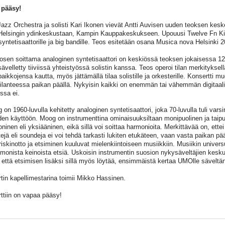
 pääsy!
zz Orchestra ja solisti Kari Ikonen vievät Antti Auvisen uuden teoksen keske
Helsingin ydinkeskustaan, Kampin Kauppakeskukseen. Upouusi Twelve Fn Kie
yntetisaattorille ja big bandille. Teos esitetään osana Musica nova Helsinki 20
kosen soittama analoginen syntetisaattori on keskiössä teoksen jokaisessa 12
ävelletty tiiviissä yhteistyössä solistin kanssa. Teos operoi tilan merkityksell
aikkojensa kautta, myös jättämällä tilaa solistille ja orkesterille. Konsertti mu
tilanteessa paikan päällä. Nykyisin kaikki on enemmän tai vähemmän digitaali
ssa ei.
on 1960-luvulla kehitetty analoginen syntetisaattori, joka 70-luvulla tuli varsin
den käyttöön. Moog on instrumenttina ominaisuuksiltaan monipuolinen ja taip
ninen eli yksiääninen, eikä sillä voi soittaa harmonioita. Merkittävää on, ette
ejä eli soundeja ei voi tehdä tarkasti lukiten etukäteen, vaan vasta paikan pää
 riskinotto ja etsiminen kuuluvat mielenkiintoiseen musiikkiin. Musiikin unive
monista keinoista etsiä. Uskoisin instrumentin suosion nykysäveltäjien kes
, että etsimisen lisäksi sillä myös löytää, ensimmäistä kertaa UMOlle säveltä
tin kapellimestarina toimii Mikko Hassinen.
ttiin on vapaa pääsy!