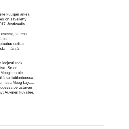
lle kuulijan arkea,
s on sävelletty
17 -festivaalia.
 osassa, ja teos
ä paitsi
otoutuu osittain
sta – tässä
 laajasti rock-
uisa. Se on
i Moogissa ole
llä soittotilanteessa.
rsumissa Moog tarjoaa
kuudessa perustuvan
nyt Auvinen kuvailee.