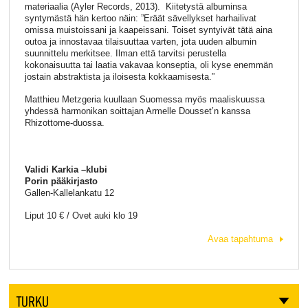
materiaalia (Ayler Records, 2013). Kiitetystä albuminsa
syntymästä hän kertoo näin: ”Eräät sävellykset harhailivat
omissa muistoissani ja kaapeissani. Toiset syntyivät tätä aina
outoa ja innostavaa tilaisuuttaa varten, jota uuden albumin
suunnittelu merkitsee. Ilman että tarvitsi perustella
kokonaisuutta tai laatia vakavaa konseptia, oli kyse enemmän
jostain abstraktista ja iloisesta kokkaamisesta.”
Matthieu Metzgeria kuullaan Suomessa myös maaliskuussa
yhdessä harmonikan soittajan Armelle Dousset’n kanssa
Rhizottome-duossa.
Va
lidi Karkia –klubi
Porin pääkirjasto
Gallen-Kallelankatu 12
Liput 10 € / Ovet auki klo 19
Avaa tapahtuma
TURKU