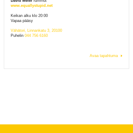
David Meier
rummut
www.equallystupid.net
Keikan alku klo 20:00
Vapaa pääsy
Vähätori, Linnankatu 3, 20100
Puhelin
044 756 6160
Avaa tapahtuma