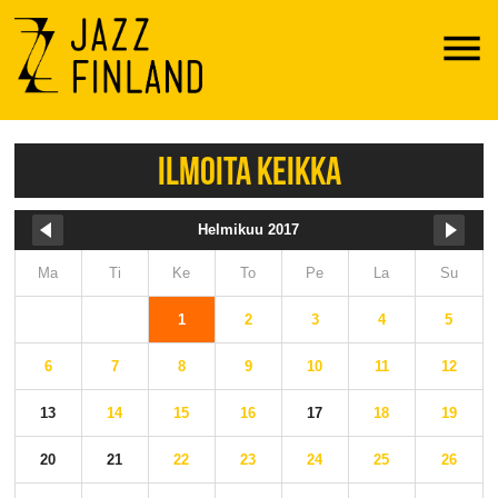
Menu
ILMOITA KEIKKA
Helmikuu 2017
Ma
Ti
Ke
To
Pe
La
Su
1
2
3
4
5
6
7
8
9
10
11
12
13
14
15
16
17
18
19
20
21
22
23
24
25
26