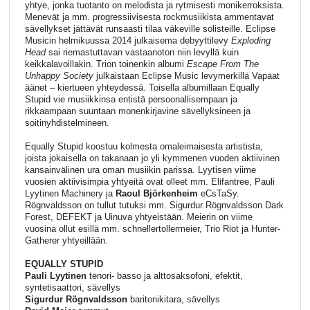
yhtye, jonka tuotanto on melodista ja rytmisesti monikerroksista.
Menevät ja mm. progressiivisesta rockmusiikista ammentavat
sävellykset jättävät runsaasti tilaa väkeville solisteille. Eclipse
Musicin helmikuussa 2014 julkaisema debyyttilevy
Exploding
Head
sai riemastuttavan vastaanoton niin levyllä kuin
keikkalavoillakin. Trion toinenkin albumi
Escape From The
Unhappy Society
julkaistaan Eclipse Music levymerkillä Vapaat
äänet – kiertueen yhteydessä. Toisella albumillaan Equally
Stupid vie musiikkinsa entistä persoonallisempaan ja
rikkaampaan suuntaan monenkirjavine sävellyksineen ja
soitinyhdistelmineen.
Equally Stupid koostuu kolmesta omaleimaisesta artistista,
joista jokaisella on takanaan jo yli kymmenen vuoden aktiivinen
kansainvälinen ura oman musiikin parissa. Lyytisen viime
vuosien aktiivisimpia yhtyeitä ovat olleet mm. Elifantree, Pauli
Lyytinen Machinery ja
Raoul Björkenheim
eCsTaSy.
Rögnvaldsson on tullut tutuksi mm. Sigurdur Rögnvaldsson Dark
Forest, DEFEKT ja Uinuva yhtyeistään. Meierin on viime
vuosina ollut esillä mm. schnellertollermeier, Trio Riot ja Hunter-
Gatherer yhtyeillään.
EQUALLY STUPID
Pauli Lyytinen
tenori- basso ja alttosaksofoni, efektit,
syntetisaattori, sävellys
Sigurdur Rögnvaldsson
baritonikitara, sävellys