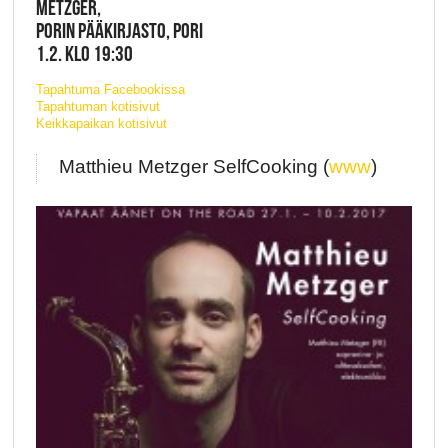
METZGER,
PORIN PÄÄKIRJASTO, PORI
1.2. KLO 19:30
Tapahtuma Facebookissa
Tapahtuman kotisivut
Keikkapaikan kotisivut
Matthieu Metzger SelfCooking (
www
)