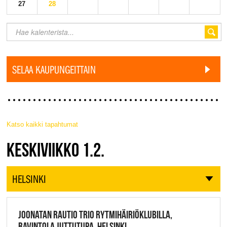
27
28
SELAA KAUPUNGEITTAIN
Katso kaikki tapahtumat
JAZZ FINLAND LIVE
KESKIVIIKKO 1.2.
HELSINKI
JOONATAN RAUTIO TRIO RYTMIHÄIRIÖKLUBILLA,
RAVINTOLA JUTTUTUPA, HELSINKI