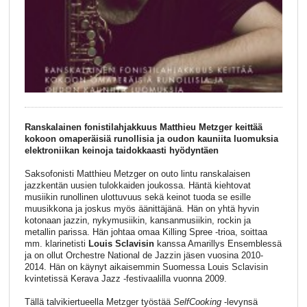
Ranskalainen fonistilahjakkuus Matthieu Metzger keittää
kokoon omaperäisiä runollisia ja oudon kauniita luomuksia
elektroniikan keinoja taidokkaasti hyödyntäen
Saksofonisti Matthieu Metzger on outo lintu ranskalaisen
jazzkentän uusien tulokkaiden joukossa. Häntä kiehtovat
musiikin runollinen ulottuvuus sekä keinot tuoda se esille
muusikkona ja joskus myös äänittäjänä. Hän on yhtä hyvin
kotonaan jazzin, nykymusiikin, kansanmusiikin, rockin ja
metallin parissa. Hän johtaa omaa Killing Spree -trioa, soittaa
mm. klarinetisti
Louis Sclavisin
kanssa Amarillys Ensemblessä
ja on ollut Orchestre National de Jazzin jäsen vuosina 2010-
2014. Hän on käynyt aikaisemmin Suomessa Louis Sclavisin
kvintetissä Kerava Jazz -festivaalilla vuonna 2009.
Tällä talvikiertueella Metzger työstää
SelfCooking
-levynsä