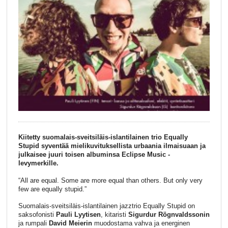
Kiitetty suomalais-sveitsiläis-islantilainen trio Equally
Stupid syventää mielikuvituksellista urbaania ilmaisuaan ja
julkaisee juuri toisen albuminsa Eclipse Music -
levymerkille.
“All are equal. Some are more equal than others. But only very
few are equally stupid.”
Suomalais-sveitsiläis-islantilainen jazztrio Equally Stupid on
saksofonisti
Pauli Lyytisen
, kitaristi
Sigurdur Rögnvaldssonin
ja rumpali
David Meierin
muodostama vahva ja energinen