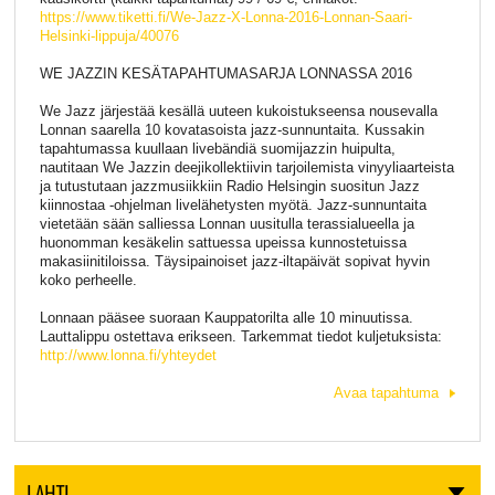
https://www.tiketti.fi/
We-Jazz-X-Lonna-2016-Lonnan
-Saari-
Helsinki-lippuja/
40076
WE JAZZIN KESÄTAPAHTUMASARJA LONNASSA 2016
We Jazz järjestää kesällä uuteen kukoistukseensa nousevalla
Lonnan saarella 10 kovatasoista jazz-sunnuntaita. Kussakin
tapahtumassa kuullaan livebändiä suomijazzin huipulta,
nautitaan We Jazzin deejikollektiivin tarjoilemista vinyyliaarteista
ja tutustutaan jazzmusiikkiin Radio Helsingin suositun Jazz
kiinnostaa -ohjelman livelähetysten myötä. Jazz-sunnuntaita
vietetään sään salliessa Lonnan uusitulla terassialueella ja
huonomman kesäkelin sattuessa upeissa kunnostetuissa
makasiinitiloissa. Täysipainoiset jazz-iltapäivät sopivat hyvin
koko perheelle.
Lonnaan pääsee suoraan Kauppatorilta alle 10 minuutissa.
Lauttalippu ostettava erikseen. Tarkemmat tiedot kuljetuksista:
http://www.lonna.fi/
yhteydet
Avaa tapahtuma
LAHTI