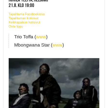
21.8. KLO 19:00
Tapahtuma Facebookissa
Tapahtuman kotisivut
Keikkapaikan kotisivut
Osta lippu
Trio Toffa (
www
)
Mbongwana Star (
www
)