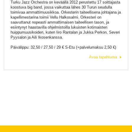
Turku Jazz Orchestra on keväällä 2012 perustettu 17 soittajasta
koostuva big band, jossa vaikuttaa lähes 30 Turun seudulla
toimivaa ammattimuusikkoa. Orkesterin taiteellisena johtajana ja
kapellimestarina toimii Vellu Halkosalmi. Orkesteri on
saavuttanut nopeasti ammattimaisen taiteellisen tason, ja
esiintynyt haastavilla ohjelmistoilla lukuisten kotimaisten
huippumuusikoiden, kuten Iiro Rantalan ja Jukka Perkon, Severi
Pyysalon ja Aili Ikosenkanssa.
Päivälippu: 32,50 / 27,50 / 29 € S-Etu (+palvelumaksu 2,50 €)
Avaa tapahtuma