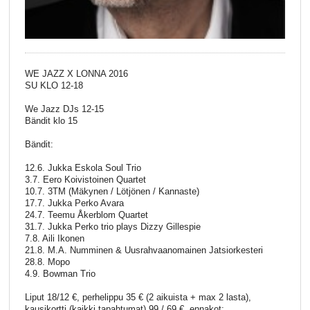
WE JAZZ X LONNA 2016
SU KLO 12-18
We Jazz DJs 12-15
Bändit klo 15
Bändit:
12.6. Jukka Eskola Soul Trio
3.7. Eero Koivistoinen Quartet
10.7. 3TM (Mäkynen / Lötjönen / Kannaste)
17.7. Jukka Perko Avara
24.7. Teemu Åkerblom Quartet
31.7. Jukka Perko trio plays Dizzy Gillespie
7.8. Aili Ikonen
21.8. M.A. Numminen & Uusrahvaanomainen Jatsiorkesteri
28.8. Mopo
4.9. Bowman Trio
Liput 18/12 €, perhelippu 35 € (2 aikuista + max 2 lasta),
kausikortti (kaikki tapahtumat) 99 / 69 €, ennakot: