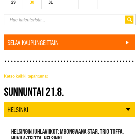
29
30
31
SELAA KAUPUNGEITTAIN
Katso kaikki tapahtumat
JAZZ FINLAND LIVE
SUNNUNTAI 21.8.
HELSINKI
HELSINGIN JUHLAVIIKOT: MBONGWANA STAR, TRIO TOFFA,
HUVILA-TELTTA, HELSINKI