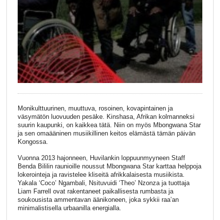
Monikulttuurinen, muuttuva, rosoinen, kovapintainen ja
väsymätön luovuuden pesäke. Kinshasa, Afrikan kolmanneksi
suurin kaupunki, on kaikkea tätä. Niin on myös Mbongwana Star
ja sen omaääninen musiikillinen keitos elämästä tämän päivän
Kongossa.
Vuonna 2013 hajonneen, Huvilankin loppuunmyyneen Staff
Benda Bililin raunioille noussut Mbongwana Star karttaa helppoja
lokerointeja ja ravistelee kliseitä afrikkalaisesta musiikista.
Yakala ‘Coco’ Ngambali, Nsituvuidi ‘Theo’ Nzonza ja tuottaja
Liam Farrell ovat rakentaneet paikallisesta rumbasta ja
soukousista ammentavan äänikoneen, joka sykkii raa’an
minimalistisella urbaanilla energialla.