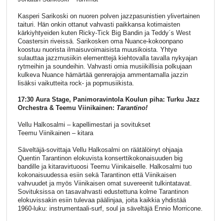
Kasperi Sarikoski on nuoren polven jazzpasunistien ylivertainen
taituri. Hän onkin ottanut vahvasti paikkansa kotimaisten
kärkiyhtyeiden kuten Ricky-Tick Big Bandin ja Teddy´s West
Coastersin riveissä. Sarikosken oma Nuance-kokoonpano
koostuu nuorista ilmaisuvoimaisista muusikoista. Yhtye
sulauttaa jazzmusiikin elementtejä kiehtovalla tavalla nykyajan
rytmeihin ja soundeihin. Vahvasti omia musiikillisia polkujaan
kulkeva Nuance hämärtää genrerajoja ammentamalla jazzin
lisäksi vaikutteita rock- ja popmusiikista.
17:30 Aura Stage, Panimoravintola Koulun piha: Turku Jazz
Orchestra & Teemu Viinikainen:
Tarantino!
Vellu Halkosalmi – kapellimestari ja sovitukset
Teemu Viinikainen – kitara
Säveltäjä-sovittaja Vellu Halkosalmi on räätälöinyt ohjaaja
Quentin Tarantinon elokuvista konserttikokonaisuuden big
bandille ja kitaravirtuoosi Teemu Viinikaiselle. Halkosalmi tuo
kokonaisuudessa esiin sekä Tarantinon että Viinikaisen
vahvuudet ja myös Viinikaisen omat suvereenit tulkintatavat.
Sovituksissa on tasavahvasti edustettuna kolme Tarantinon
elokuvissakin esiin tulevaa päälinjaa, joita kaikkia yhdistää
1960-luku: instrumentaali-surf, soul ja säveltäjä Ennio Morricone.