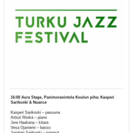
16:00 Aura Stage, Panimoravintola Koulun piha: Kasperi
Sarikoski & Nuance
Kasperi Sarikoski – pasuuna
Artturi Rönkä – piano
Jere Haakana – kitara
Vesa Ojaniemi – basso
Jonatan Sarikoski – rummut