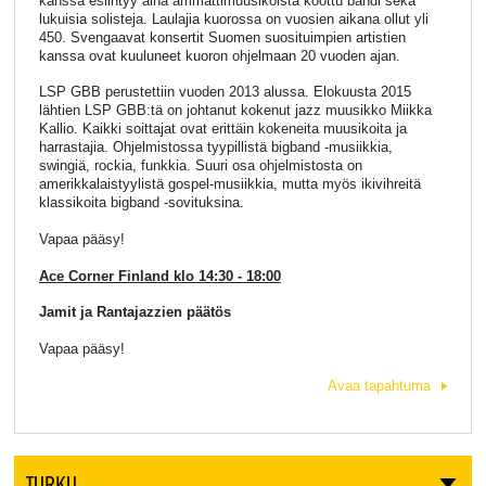
kanssa esiintyy aina ammattimuusikoista koottu bändi sekä
lukuisia solisteja. Laulajia kuorossa on vuosien aikana ollut yli
450. Svengaavat konsertit Suomen suosituimpien artistien
kanssa ovat kuuluneet kuoron ohjelmaan 20 vuoden ajan.
LSP GBB perustettiin vuoden 2013 alussa. Elokuusta 2015
lähtien LSP GBB:tä on johtanut kokenut jazz muusikko Miikka
Kallio. Kaikki soittajat ovat erittäin kokeneita muusikoita ja
harrastajia. Ohjelmistossa tyypillistä bigband -musiikkia,
swingiä, rockia, funkkia. Suuri osa ohjelmistosta on
amerikkalaistyylistä gospel-musiikkia, mutta myös ikivihreitä
klassikoita bigband -sovituksina.
Vapaa pääsy!
Ace Corner Finland klo 14:30 - 18:00
Jamit ja Rantajazzien päätös
Vapaa pääsy!
Avaa tapahtuma
TURKU