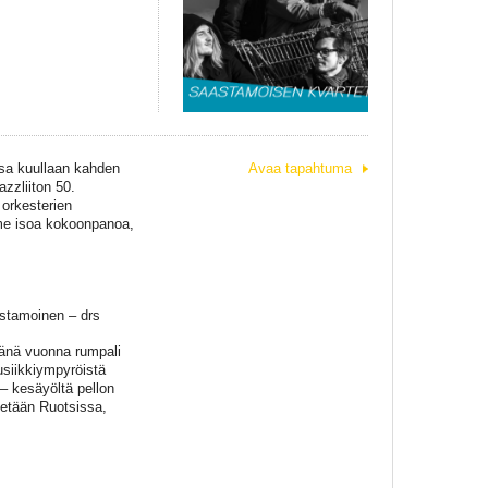
ssa kuullaan kahden
Avaa tapahtuma
zzliiton 50.
orkesterien
olme isoa kokoonpanoa,
astamoinen – drs
änä vuonna rumpali
siikkiympyröistä
 – kesäyöltä pellon
etään Ruotsissa,