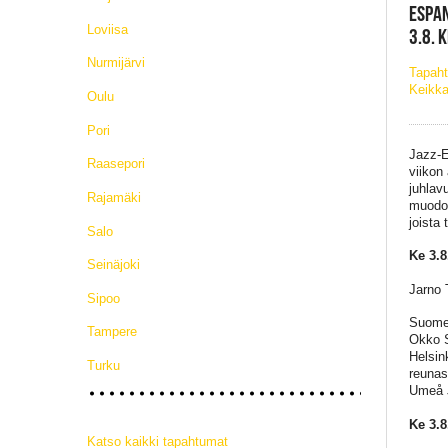
ESPAN
Loviisa
3.8. 
Nurmijärvi
Tapaht
Keikka
Oulu
Pori
Jazz-E
Raasepori
viikon
juhlav
Rajamäki
muodos
joista
Salo
Ke 3.8
Seinäjoki
Jarno 
Sipoo
Suomen
Tampere
Okko S
Helsin
Turku
reunas
Umeå J
Ke 3.8
Katso kaikki tapahtumat