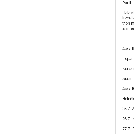
Pauli 
Ilkiku
luotai
trion 
animaa
Jazz-E
Espan 
Konser
Suomen
Jazz-
Heinä
25.7. A
26.7. 
27.7. 