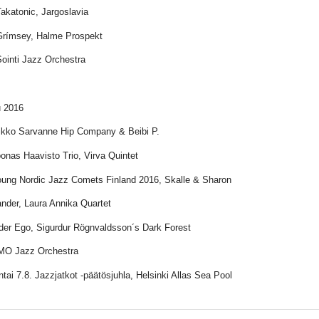
Takatonic, Jargoslavia
Grímsey, Halme Prospekt
Sointi Jazz Orchestra
 2016
ikko Sarvanne Hip Company & Beibi P.
oonas Haavisto Trio, Virva Quintet
oung Nordic Jazz Comets Finland 2016, Skalle & Sharon
ander, Laura Annika Quartet
lder Ego, Sigurdur Rögnvaldsson´s Dark Forest
MO Jazz Orchestra
tai 7.8. Jazzjatkot -päätösjuhla, Helsinki Allas Sea Pool