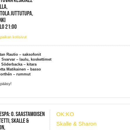
LLA,
TOLA JUTTUTUPA,
NKI
KLO 21:00
paikan kotisivut
an Rautio – saksofonit
 Svarvar – laulu, koskettimet
 Söderbacka – kitara
tta Matikainen – basso
Porthén – rummut
 pääsy!
ESPA: O. SAASTAMOISEN
OK:KO
ETTI, SKALLE &
Skalle & Sharon
ON,