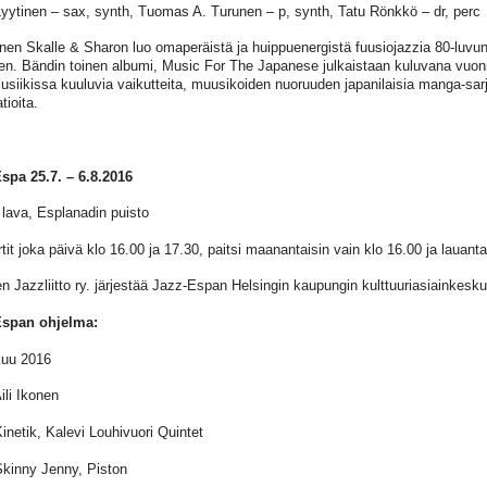
Lyytinen – sax, synth, Tuomas A. Turunen – p, synth, Tatu Rönkkö – dr, perc
rinen Skalle & Sharon luo omaperäistä ja huippuenergistä fuusiojazzia 80-luv
llen. Bändin toinen albumi, Music For The Japanese julkaistaan kuluvana vuon
musiikissa kuuluvia vaikutteita, muusikoiden nuoruuden japanilaisia manga-sar
tioita.
spa 25.7. – 6.8.2016
lava, Esplanadin puisto
tit joka päivä klo 16.00 ja 17.30, paitsi maanantaisin vain klo 16.00 ja lauanta
 Jazzliitto ry. järjestää Jazz-Espan Helsingin kaupungin kulttuuriasiainkesku
Espan ohjelma:
kuu 2016
ili Ikonen
Kinetik, Kalevi Louhivuori Quintet
Skinny Jenny, Piston