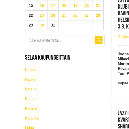
KLUBI
15
16
17
18
19
20
21
RAVIN
22
23
24
25
26
27
28
HELSI
3.8. 
29
30
31
Keikka
Joonat
SELAA KAUPUNGEITTAIN
Mikael
Martin
Eevalo
Espoo
Toni 
Hanko
Vapaa
Helsinki
Kajaani
Kerava
JAZZ-
Kouvola
KVART
SHAR
Lohja