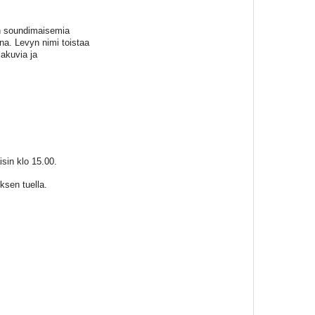
un soundimaisemia
na. Levyn nimi toistaa
jakuvia ja
isin klo 15.00.
ksen tuella.