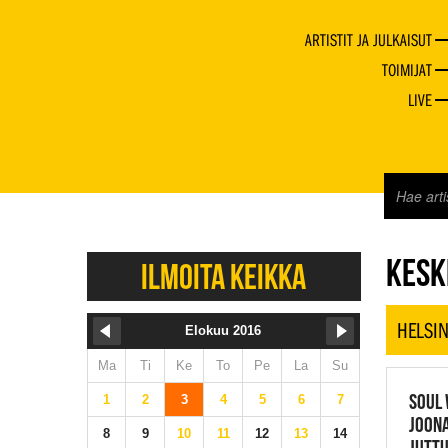
ARTISTIT JA JULKAISUT
TOIMIJAT
LIVE
JAZZ 
KESKI
ILMOITA KEIKKA
HELSIN
Elokuu 2016
Ma
Ti
Ke
To
Pe
La
Su
SOUL 
1
2
3
4
5
6
7
JOONA
8
9
10
11
12
13
14
JUTTU