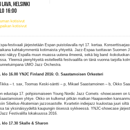
 LAVA, HELSINKI
KLO 16:00
uman kotisivut
paikan kotisivut
spa-festivaali järjestetään Espan puistolavalla nyt 17. kertaa. Konserttisarja
 aikana kahtakymmentä kotimaista yhtyettä. Jazz-Espaa tuottavan Suomen Ja
uosi näkyy Espalla muun muassa uutena ilmeenä, sekä big band -kokoluokan 
sa. Yleensä pienyhtyeitä esitelleellä festivaalilla on tänä vuonna tarjolla k
 tunnetuimpana UMO Jazz Orchestra.
. klo 16.00 YNJC Finland 2016: O. Saastamoisen Orkesteri
Tikka – t. sax, Toomas Keski-säntti – p, Mikael Saastamoinen – b, Okko Sa
 edustaja 17. pohjoismaiseen Young Nordic Jazz Comets -showcaseen on t
aastamoisen yhtye. Okko on kulkenut pitkän matkan Haapaveden kansanmu
kiin Sibelius-Akatemian jazzosastolle. Kvartetin indiejazz kuulostaa juuri siltä
sa tai yksinäisyydeltä kaupungin öisessä sykkeessä. YNJC-showcase järjest
azz Festivalilla lokakuussa 2016.
. klo 17.30 Skalle & Sharon