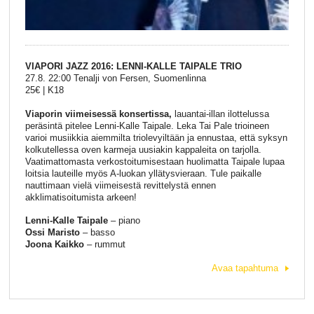
VIAPORI JAZZ 2016: LENNI-KALLE TAIPALE TRIO
27.8. 22:00 Tenalji von Fersen, Suomenlinna
25€ | K18
Viaporin viimeisessä konsertissa,
lauantai-illan ilottelussa
peräsintä pitelee Lenni-Kalle Taipale. Leka Tai Pale trioineen
varioi musiikkia aiemmilta triolevyiltään ja ennustaa, että syksyn
kolkutellessa oven karmeja uusiakin kappaleita on tarjolla.
Vaatimattomasta verkostoitumisestaan huolimatta Taipale lupaa
loitsia lauteille myös A-luokan yllätysvieraan. Tule paikalle
nauttimaan vielä viimeisestä revittelystä ennen
akklimatisoitumista arkeen!
Lenni-Kalle Taipale
– piano
Ossi Maristo
– basso
Joona Kaikko
– rummut
Avaa tapahtuma