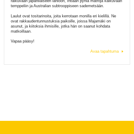
raikuvaan japanilaiseen lähiöön, Intiaan pyhiä matroja kaikuvaan
temppeliin ja Australian subtrooppiseen sademetsään.
Laulut ovat tositarinoita, joita kerrotaan monilla eri kielillä. Ne
ovat rakkaudentunnustuksia paikoille, joissa Majamäki on
asunut, ja kiitoksia ihmisille, jotka hän on saanut kohdata
matkoillaan.
Vapaa pääsy!
Avaa tapahtuma