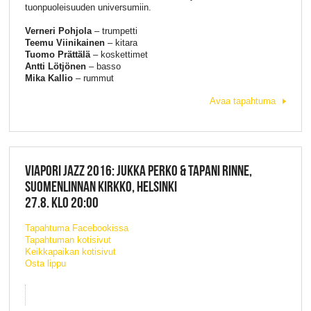
tuonpuoleisuuden universumiin.
Verneri Pohjola
– trumpetti
Teemu Viinikainen
– kitara
Tuomo Prättälä
– koskettimet
Antti Lötjönen
– basso
Mika Kallio
– rummut
Avaa tapahtuma
VIAPORI JAZZ 2016: JUKKA PERKO & TAPANI RINNE,
SUOMENLINNAN KIRKKO, HELSINKI
27.8. KLO 20:00
Tapahtuma Facebookissa
Tapahtuman kotisivut
Keikkapaikan kotisivut
Osta lippu