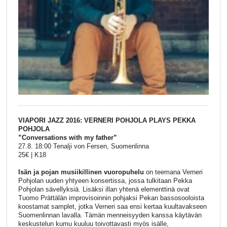
VIAPORI JAZZ 2016: VERNERI POHJOLA PLAYS PEKKA
POHJOLA
”Conversations with my father”
27.8. 18:00 Tenalji von Fersen, Suomenlinna
25€ | K18
Isän ja pojan musiikillinen vuoropuhelu
on teemana Verneri
Pohjolan uuden yhtyeen konsertissa, jossa tulkitaan Pekka
Pohjolan sävellyksiä. Lisäksi illan yhtenä elementtinä ovat
Tuomo Prättälän improvisoinnin pohjaksi Pekan bassosooloista
koostamat samplet, jotka Verneri saa ensi kertaa kuultavakseen
Suomenlinnan lavalla. Tämän menneisyyden kanssa käytävän
keskustelun kumu kuuluu toivottavasti myös isälle,