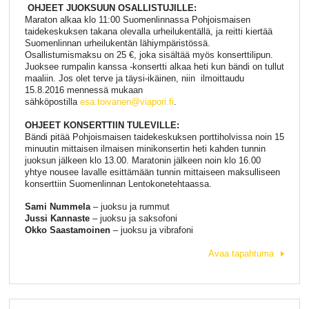
OHJEET JUOKSUUN OSALLISTUJILLE:
Maraton alkaa klo 11:00 Suomenlinnassa Pohjoismaisen
taidekeskuksen takana olevalla urheilukentällä, ja reitti kiertää
Suomenlinnan urheilukentän lähiympäristössä.
Osallistumismaksu on 25 €, joka sisältää myös konserttilipun.
Juoksee rumpalin kanssa -konsertti alkaa heti kun bändi on tullut
maaliin. Jos olet terve ja täysi-ikäinen, niin ilmoittaudu
15.8.2016 mennessä mukaan
sähköpostilla
esa.toivanen@viapori.fi
.
OHJEET KONSERTTIIN TULEVILLE:
Bändi pitää Pohjoismaisen taidekeskuksen porttiholvissa noin 15
minuutin mittaisen ilmaisen minikonsertin heti kahden tunnin
juoksun jälkeen klo 13.00.
Maratonin jälkeen noin klo 16.00
yhtye nousee lavalle esittämään tunnin mittaiseen maksulliseen
konserttiin Suomenlinnan Lentokonetehtaassa.
Sami Nummela
– juoksu ja rummut
Jussi Kannaste
– juoksu ja saksofoni
Okko Saastamoinen
– juoksu ja vibrafoni
Avaa tapahtuma