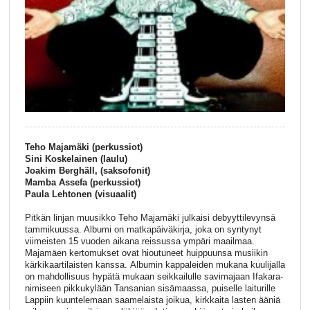
Teho Majamäki (perkussiot)
Sini Koskelainen (laulu)
Joakim Berghäll, (saksofonit)
Mamba Assefa (perkussiot)
Paula Lehtonen (visuaalit)
Pitkän linjan muusikko Teho Majamäki julkaisi debyyttilevynsä
tammikuussa. Albumi on matkapäiväkirja, joka on syntynyt
viimeisten 15 vuoden aikana reissussa ympäri maailmaa.
Majamäen kertomukset ovat hioutuneet huippuunsa musiikin
kärkikaartilaisten kanssa. Albumin kappaleiden mukana kuulijalla
on mahdollisuus hypätä mukaan seikkailulle savimajaan Ifakara-
nimiseen pikkukylään Tansanian sisämaassa, puiselle laiturille
Lappiin kuuntelemaan saamelaista joikua, kirkkaita lasten ääniä