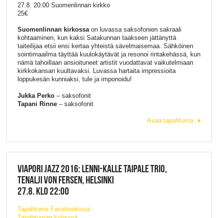
27.8. 20:00 Suomenlinnan kirkko
25€
Suomenlinnan kirkossa
on luvassa saksofonien sakraali
kohtaaminen, kun kaksi Satakunnan taakseen jättänyttä
taiteilijaa etsii ensi kertaa yhteistä sävelmaisemaa. Sähköinen
sointimaailma täyttää kuulokäytävät ja resonoi rintakehässä, kun
nämä tahoillaan ansioituneet artistit vuodattavat vaikutelmiaan
kirkkokansan kuultavaksi. Luvassa hartaita impressioita
loppukesän kunniaksi, tule ja imponoidu!
Jukka Perko
– saksofonit
Tapani Rinne
– saksofonit
Avaa tapahtuma
VIAPORI JAZZ 2016: LENNI-KALLE TAIPALE TRIO,
TENALJI VON FERSEN, HELSINKI
27.8. KLO 22:00
Tapahtuma Facebookissa
Tapahtuman kotisivut