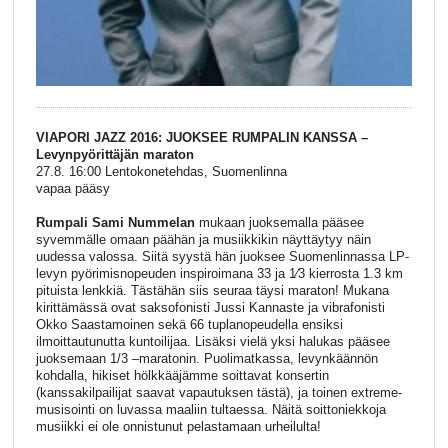
VIAPORI JAZZ 2016: JUOKSEE RUMPALIN KANSSA –
Levynpyörittäjän maraton
27.8. 16:00 Lentokonetehdas, Suomenlinna
vapaa pääsy
Rumpali Sami Nummelan
mukaan
juoksemalla pääsee
syvemmälle omaan päähän ja musiikkikin näyttäytyy näin
uudessa valossa.
Siitä syystä hän juoksee Suomenlinnassa LP-
levyn pyörimisnopeuden inspiroimana 33 ja
1
⁄
3
kierrosta 1.3 km
pituista lenkkiä. Tästähän siis seuraa täysi maraton! Mukana
kirittämässä ovat saksofonisti Jussi Kannaste ja vibrafonisti
Okko Saastamoinen sekä 66 tuplanopeudella ensiksi
ilmoittautunutta kuntoilijaa. Lisäksi vielä yksi halukas pääsee
juoksemaan 1/3 –maratonin. Puolimatkassa, levynkäännön
kohdalla, hikiset hölkkääjämme soittavat konsertin
(kanssakilpailijat saavat vapautuksen tästä), ja toinen extreme-
musisointi on luvassa maaliin tultaessa. Näitä soittoniekkoja
musiikki ei ole onnistunut pelastamaan urheilulta!