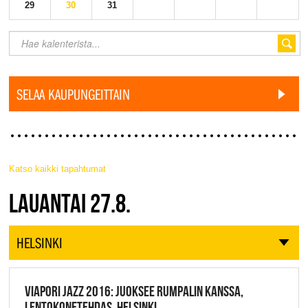
29
30
31
SELAA KAUPUNGEITTAIN
Katso kaikki tapahtumat
JAZZ FINLAND LIVE
LAUANTAI 27.8.
HELSINKI
VIAPORI JAZZ 2016: JUOKSEE RUMPALIN KANSSA,
LENTOKONETEHDAS, HELSINKI