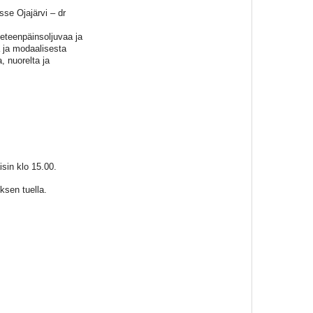
se Ojajärvi – dr
 eteenpäinsoljuvaa ja
a ja modaalisesta
, nuorelta ja
isin klo 15.00.
ksen tuella.