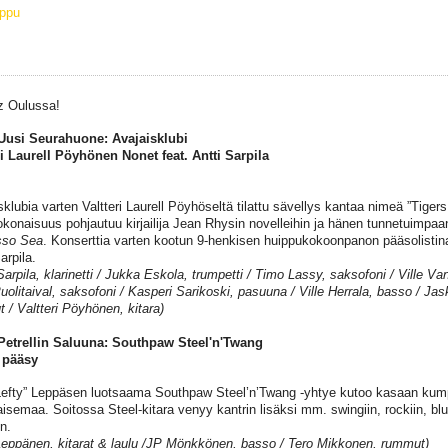
ippu
z Oulussa!
Uusi Seurahuone: Avajaisklubi
ri Laurell Pöyhönen Nonet feat. Antti Sarpila
sklubia varten Valtteri Laurell Pöyhöseltä tilattu sävellys kantaa nimeä ”Tigers
konaisuus pohjautuu kirjailija Jean Rhysin novelleihin ja hänen tunnetuimpa
sso Sea
. Konserttia varten kootun 9-henkisen huippukokoonpanon pääsolistina t
Sarpila.
 Sarpila, klarinetti / Jukka Eskola, trumpetti / Timo Lassy, saksofoni / Ville V
Puolitaival, saksofoni / Kasperi Sarikoski, pasuuna / Ville Herrala, basso / Ja
 / Valtteri Pöyhönen, kitara)
Petrellin Saluuna:
Southpaw Steel'n'Twang
 pääsy
”Lefty” Leppäsen luotsaama Southpaw Steel’n’Twang -yhtye kutoo kasaan kum
isemaa. Soitossa Steel-kitara venyy kantrin lisäksi mm. swingiin, rockiin, blue
n.
 Leppänen, kitarat & laulu /JP Mönkkönen, basso / Tero Mikkonen, rummut)