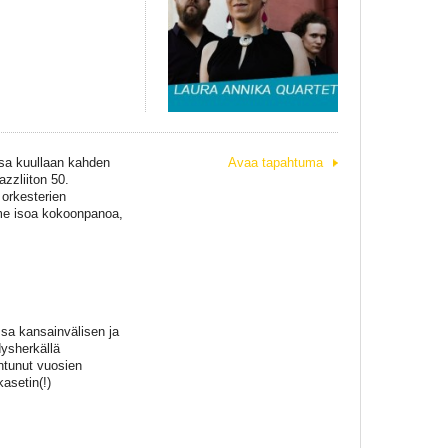
ssa kuullaan kahden
Avaa tapahtuma
zzliiton 50.
orkesterien
olme isoa kokoonpanoa,
sa kansainvälisen ja
dysherkällä
antunut vuosien
asetin(!)