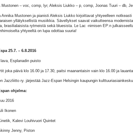
 Mustonen – voc, comp, lyr, Aleksis Liukko – p, comp, Joonas Tuuri – db, Jes
a Annika Mustonen ja pianisti Aleksis Liukko kirjoittavat yhtyeelleen notkeasti
araisen yllätyksellistä musiikkia. Sävellykset saavat vaikutteensa modernist
a, brasilialaisista rytmeistä sekä bluesista. Le Lac -nimisen EP:n julkaisseelta
nhimoiselta yhtyeeltä on lupa odottaa suuria!
spa 25.7. – 6.8.2016
lava, Esplanadin puisto
tit joka päivä klo 16.00 ja 17.30, paitsi maanantaisin vain klo 16.00 ja lauanta
 Jazzliitto ry. järjestää Jazz-Espan Helsingin kaupungin kulttuuriasiainkesku
Espan ohjelma:
kuu 2016
ili Ikonen
Kinetik, Kalevi Louhivuori Quintet
Skinny Jenny, Piston