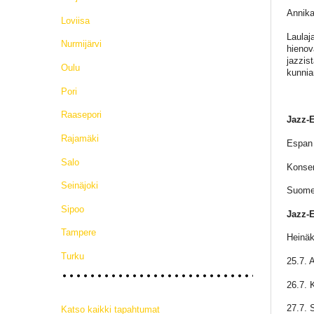
Annika
Loviisa
Laulaj
Nurmijärvi
hienov
jazzist
Oulu
kunnia
Pori
Raasepori
Jazz-E
Rajamäki
Espan 
Salo
Konser
Seinäjoki
Suomen
Sipoo
Jazz-
Tampere
Heinä
Turku
25.7. A
26.7. 
27.7. 
Katso kaikki tapahtumat