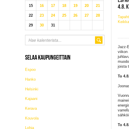
4.8. 
15
16
17
18
19
20
21
22
23
24
25
26
27
28
Tapaht
Keikka
29
30
31
Jazz-E
viikon
SELAA KAUPUNGEITTAIN
juhlav
muodos
joista
Espoo
To 4.8
Hanko
Joonas
Helsinki
Vuonna
Kajaani
mainei
energi
Kerava
varrel
sähköi
Kouvola
To 4.8
Lohja