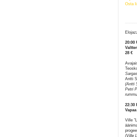
Osta l
Elojaz
20:00 
Valtte
28 €
Avajai
Teosko
Sarga
Antti 
(Antti
Petri 
rummut
22:30 
Vapaa
Ville 
äänima
progee
(Ville