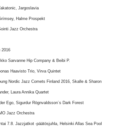
Takatonic, Jargoslavia
Grímsey, Halme Prospekt
Sointi Jazz Orchestra
 2016
ikko Sarvanne Hip Company & Beibi P.
oonas Haavisto Trio, Virva Quintet
oung Nordic Jazz Comets Finland 2016, Skalle & Sharon
ander, Laura Annika Quartet
lder Ego, Sigurdur Rögnvaldsson´s Dark Forest
MO Jazz Orchestra
tai 7.8. Jazzjatkot -päätösjuhla, Helsinki Allas Sea Pool