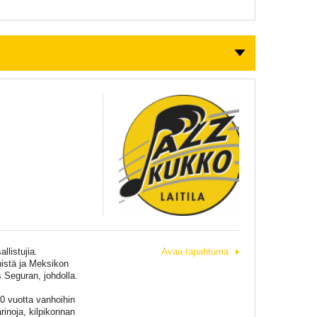
listujia.
Avaa tapahtuma
nistä ja Meksikon
s Seguran, johdolla.
00 vuotta vanhoihin
rinoja, kilpikonnan