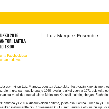
KUKKO 2016,
Luiz Marquez Ensemble
LAN TORI, LAITILA
KLO 18:00
tuma Facebookissa
uman kotisivut
olaissyntyinen Luiz Marquez edustaa Jazzkukko -festivaalin kaukaisimpia osal
z aloitti uransa muusikkona jo 1960-luvulla ja alkoi vuonna 1971 opiskella et
paanista musiikkia tuonaikaisen Meksikon Kansallisbaletin johtajan, Zacharia
z omistaa yli 200 alkuasukkaiden soitinta, joista osa juontaa juurensa yli 10
merikan instrumentteihin. Kokoelmaan kuuluu mm. erilaisia etnisiä huiluja, oca