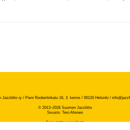
Jazzliitto ry / Pieni Roobertinkatu 16, 3. kerros / 00120 Helsinki /
info@jazzfi
© 2013–2026 Suomen Jazzliitto
Sivusto
:
Tero Ahonen
Saavutettavuusseloste