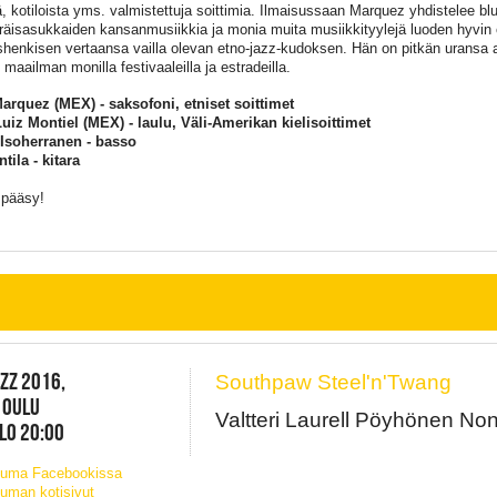
tä, kotiloista yms. valmistettuja soittimia. Ilmaisussaan Marquez yhdistelee bl
räisasukkaiden kansanmusiikkia ja monia muita musiikkityylejä luoden hyvin 
shenkisen vertaansa vailla olevan etno-jazz-kudoksen. Hän on pitkän uransa a
maailman monilla festivaaleilla ja estradeilla.
arquez (MEX) - saksofoni, etniset soittimet
uiz Montiel (MEX) - laulu, Väli-Amerikan kielisoittimet
Isoherranen - basso
tila - kitara
 pääsy!
ZZ 2016,
Southpaw Steel'n'Twang
 OULU
Valtteri Laurell Pöyhönen No
KLO 20:00
tuma Facebookissa
uman kotisivut