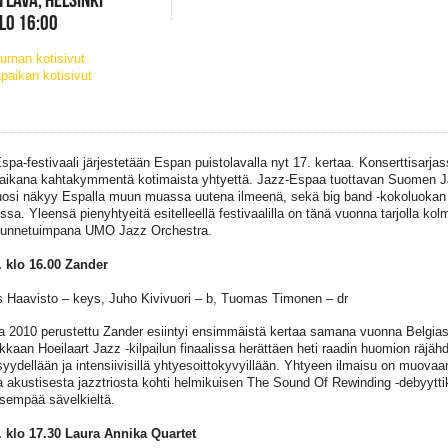
KLO 16:00
uman kotisivut
paikan kotisivut
spa-festivaali järjestetään Espan puistolavalla nyt 17. kertaa. Konserttisarja
 aikana kahtakymmentä kotimaista yhtyettä. Jazz-Espaa tuottavan Suomen Ja
uosi näkyy Espalla muun muassa uutena ilmeenä, sekä big band -kokoluokan 
sa. Yleensä pienyhtyeitä esitelleellä festivaalilla on tänä vuonna tarjolla k
 tunnetuimpana UMO Jazz Orchestra.
. klo 16.00 Zander
 Haavisto – keys, Juho Kivivuori – b, Tuomas Timonen – dr
 2010 perustettu Zander esiintyi ensimmäistä kertaa samana vuonna Belgias
kkaan Hoeilaart Jazz -kilpailun finaalissa herättäen heti raadin huomion räjäh
syydellään ja intensiivisillä yhtyesoittokyvyillään. Yhtyeen ilmaisu on muova
la akustisesta jazztriosta kohti helmikuisen The Sound Of Rewinding -debyyttik
sempää sävelkieltä.
. klo 17.30 Laura Annika Quartet