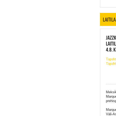
LAITILA
JAZZ
LAITI
4.8. 
Tapah
Tapaht
Meksik
Marque
prehis
Marque
Väli-A