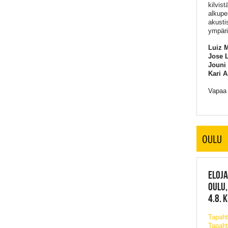
kilvis
alkupe
akusti
ympäri 
Luiz M
Jose L
Jouni 
Kari An
Vapaa
OULU
ELOJA
OULU,
4.8. 
Tapah
Tapaht