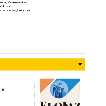
uesia, Väli-Amerikan
erikoisen
ikana ehtinyt esiintyä
net