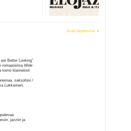
Avaa tapahtuma
 are Better Looking”.
an romaaniinsa
Wide
oimii klarinetisti
annemaa, saksofoni /
ska Lukkarinen,
puilevaa
siin, jazziin ja