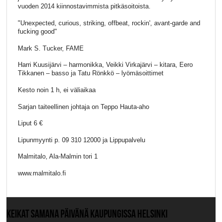
vuoden 2014 kiinnostavimmista pitkäsoitoista.
"Unexpected, curious, striking, offbeat, rockin', avant-garde and
fucking good"
Mark S. Tucker, FAME
Harri Kuusijärvi – harmonikka, Veikki Virkajärvi – kitara, Eero
Tikkanen – basso ja Tatu Rönkkö – lyömäsoittimet
Kesto noin 1 h, ei väliaikaa
Sarjan taiteellinen johtaja on Teppo Hauta-aho
Liput 6 €
Lipunmyynti p. 09 310 12000 ja Lippupalvelu
Malmitalo, Ala-Malmin tori 1
www.malmitalo.fi
KEIKAT SAMANA PÄIVÄNÄ KAUPUNGISSA HELSINKI