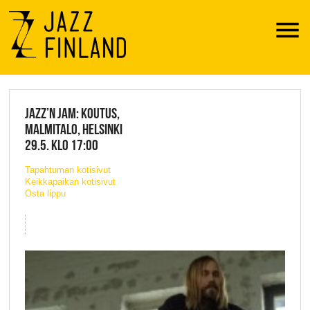
Menu
JAZZ FINLAND LIVE
JAZZ’N JAM: KOUTUS,
MALMITALO, HELSINKI
29.5. KLO 17:00
Tapahtuman kotisivut
Keikkapaikan kotisivut
Osta lippu