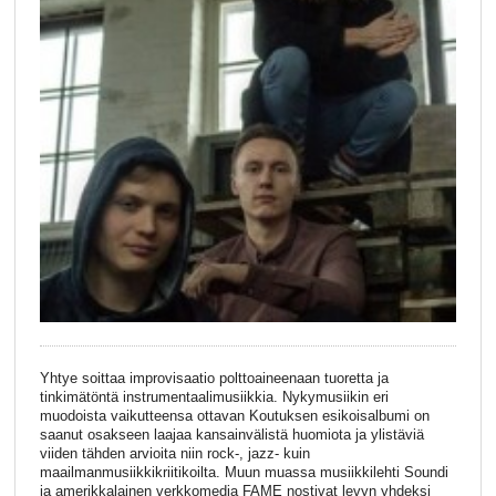
Yhtye soittaa improvisaatio polttoaineenaan tuoretta ja
tinkimätöntä instrumentaalimusiikkia. Nykymusiikin eri
muodoista vaikutteensa ottavan Koutuksen esikoisalbumi on
saanut osakseen laajaa kansainvälistä huomiota ja ylistäviä
viiden tähden arvioita niin rock-, jazz- kuin
maailmanmusiikkikriitikoilta. Muun muassa musiikkilehti Soundi
ja amerikkalainen verkkomedia FAME nostivat levyn yhdeksi