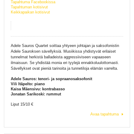
Tapahtuma Facebookissa
Tapahtuman kotisivut
Keikkapaikan kotisivut
Adele Sauros Quartet soittaa yhtyeen johtajan ja saksofonistin
Adele Sauroksen sävellyksiä. Musiikissa yhdistyvät erilaiset
tunnelmat herkistä balladeista aggressiiviseen vapaaseen
ilmaisuun. Se yhdistää monia eri tyylejä ennakkoluulottomasti.
Sävellykset ovat pieniä tarinoita ja tunnetiloja elämän varrelta.
Adele Sauros: tenori- ja sopraanosaksofonit
Vili Itäpelto: piano
Kaisa Mäensivu: kontrabasso
Jonatan Sarikoski: rummut
Liput 15/10 €
Avaa tapahtuma