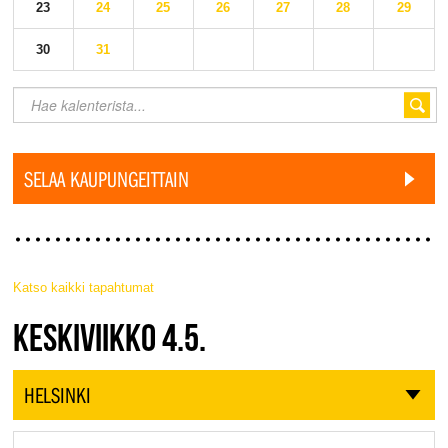
23
24
25
26
27
28
29
30
31
SELAA KAUPUNGEITTAIN
Katso kaikki tapahtumat
JAZZ FINLAND LIVE
KESKIVIIKKO 4.5.
HELSINKI