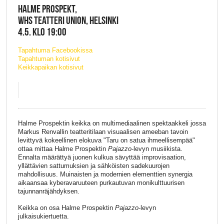
HALME PROSPEKT,
WHS TEATTERI UNION, HELSINKI
4.5. KLO 19:00
Tapahtuma Facebookissa
Tapahtuman kotisivut
Keikkapaikan kotisivut
Halme Prospektin keikka on multimediaalinen spektaakkeli jossa
Markus Renvallin teatteritilaan visuaalisen ameeban tavoin
levittyvä kokeellinen elokuva "Taru on satua ihmeellisempää"
ottaa mittaa Halme Prospektin
Pajazzo
-levyn musiikista.
Ennalta määrättyä juonen kulkua sävyttää improvisaation,
yllättävien sattumuksien ja sähköisten sadekuurojen
mahdollisuus. Muinaisten ja modernien elementtien synergia
aikaansaa kyberavaruuteen purkautuvan monikulttuurisen
tajunnanräjähdyksen.
Keikka on osa Halme Prospektin
Pajazzo
-levyn
julkaisukiertuetta.