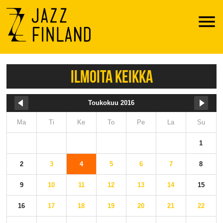
Menu
ILMOITA KEIKKA
Toukokuu 2016
Ma
Ti
Ke
To
Pe
La
Su
1
2
3
4
5
6
7
8
9
10
11
12
13
14
15
16
17
18
19
20
21
22