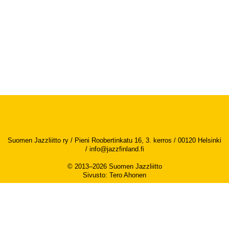
Suomen Jazzliitto ry / Pieni Roobertinkatu 16, 3. kerros / 00120 Helsinki
/
info@jazzfinland.fi
© 2013–2026 Suomen Jazzliitto
Sivusto
:
Tero Ahonen
Saavutettavuusseloste