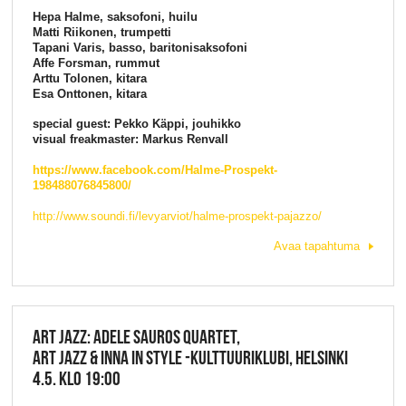
Hepa Halme, saksofoni, huilu
Matti Riikonen, trumpetti
Tapani Varis, basso, baritonisaksofoni
Affe Forsman, rummut
Arttu Tolonen, kitara
Esa Onttonen, kitara
special guest: Pekko Käppi, jouhikko
visual freakmaster: Markus Renvall
https://www.facebook.com/Halme-Prospekt-
198488076845800/
http://www.soundi.fi/levyarviot/halme-prospekt-pajazzo/
Avaa tapahtuma
ART JAZZ: ADELE SAUROS QUARTET,
ART JAZZ & INNA IN STYLE -KULTTUURIKLUBI, HELSINKI
4.5. KLO 19:00