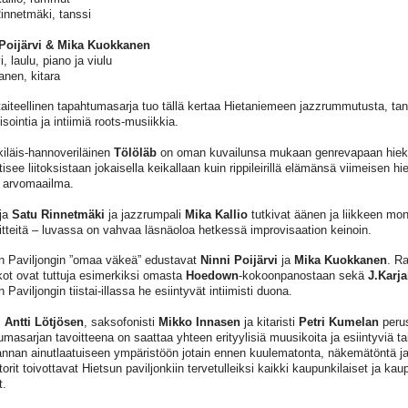
innetmäki, tanssi
 Poijärvi & Mika Kuokkanen
i, laulu, piano ja viulu
nen, kitara
taiteellinen tapahtumasarja tuo tällä kertaa Hietaniemeen jazzrummutusta, ta
sointia ja intiimiä roots-musiikkia.
kiläis-hannoveriläinen
Tölöläb
on oman kuvailunsa mukaan genrevapaan hiekk
tisee liitoksistaan jokaisella keikallaan kuin rippileirillä elämänsä viimeisen h
n arvomaailma.
ja
Satu Rinnetmäki
ja jazzrumpali
Mika Kallio
tutkivat äänen ja liikkeen mo
nitteitä – luvassa on vahvaa läsnäoloa hetkessä improvisaation keinoin.
n Paviljongin ”omaa väkeä” edustavat
Ninni Poijärvi
ja
Mika Kuokkanen
. Ra
ot ovat tuttuja esimerkiksi omasta
Hoedown
-kokoonpanostaan sekä
J.Karja
 Paviljongin tiistai-illassa he esiintyvät intiimisti duona.
i
Antti Lötjösen
, saksofonisti
Mikko Innasen
ja kitaristi
Petri Kumelan
perus
masarjan tavoitteena on saattaa yhteen erityylisiä muusikoita ja esiintyviä tai
annan ainutlaatuiseen ympäristöön jotain ennen kuulematonta, näkemätöntä j
orit toivottavat Hietsun paviljonkiin tervetulleiksi kaikki kaupunkilaiset ja kau
t.