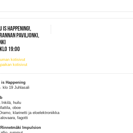
U IS HAPPENING!,
RANNAN PAVILJONKI,
NKI
 KLO 19:00
uman kotisivut
paikan kotisivut
u is Happening
. klo 19 Juhlasali
äb
Inkilä, huilu
attila, oboe
ramo, klarinetti ja eloelektroniikka
alovaara, fagotti
o/Rinnetmäki Impulsion
allio, rummut