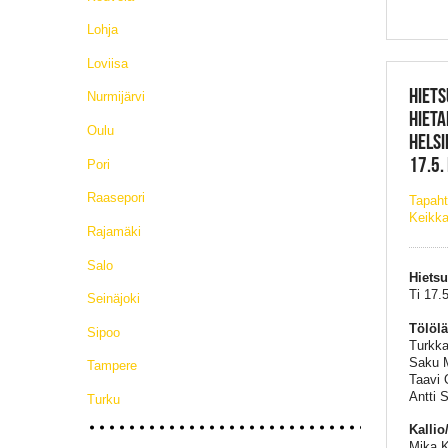
Lohja
Loviisa
HIETS
Nurmijärvi
HIETA
Oulu
HELSI
17.5.
Pori
Raasepori
Tapaht
Keikka
Rajamäki
Salo
Hiets
Ti 17.5
Seinäjoki
Tölöl
Sipoo
Turkka 
Saku M
Tampere
Taavi O
Antti S
Turku
Kalli
Mika K