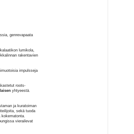
nssia, genrevapaata
alaatikon lumikola,
iekkalinnan rakentavien
nimuotoisia impulsseja
kastetut roots-
laisen
yhtyeestä.
taman ja kuratoiman
teilijoita, sekä tuoda
a kokematonta.
pungissa vierailevat