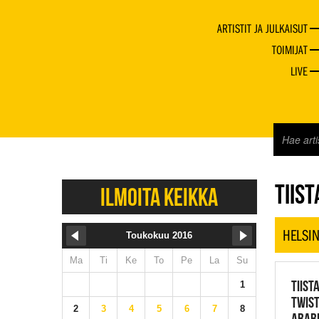
ARTISTIT JA JULKAISUT
TOIMIJAT
LIVE
JAZZ 
TIIST
ILMOITA KEIKKA
HELSIN
Toukokuu 2016
Ma
Ti
Ke
To
Pe
La
Su
TIIST
1
TWIST
2
3
4
5
6
7
8
ARABI