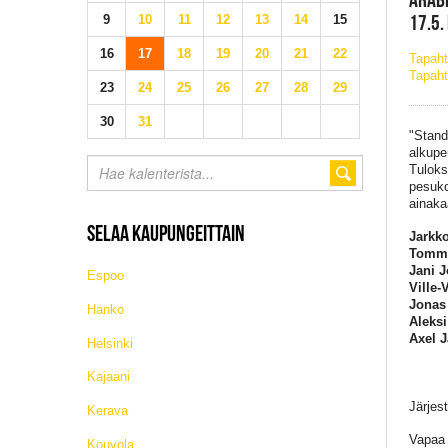
17.5.
9
10
11
12
13
14
15
16
17
18
19
20
21
22
Tapah
Tapaht
23
24
25
26
27
28
29
30
31
"Stand
alkupe
Tuloks
pesuko
ainaka
SELAA KAUPUNGEITTAIN
Jarkko
Tommi
Jani 
Espoo
Ville-
Jonas 
Hanko
Aleksi
Axel J
Helsinki
Kajaani
Järjes
Kerava
Vapaa
Kouvola