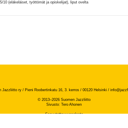
5/10 (eläkeläiset, työttömät ja opiskelijat), liput ovelta
Jazzliitto ry / Pieni Roobertinkatu 16, 3. kerros / 00120 Helsinki /
info@jazzfi
© 2013–2026 Suomen Jazzliitto
Sivusto
:
Tero Ahonen
Saavutettavuusseloste