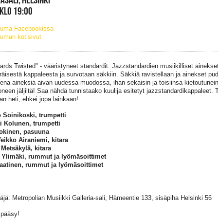
 KLO 19:00
tuma Facebookissa
uman kotisivut
ards Twisted" - vääristyneet standardit. Jazzstandardien musiikilliset ainekse
räisestä kappaleesta ja survotaan säkkiin. Säkkiä ravistellaan ja ainekset pu
ena aineksia aivan uudessa muodossa, ihan sekaisin ja toisiinsa kietoutunein
neen jäljiltä! Saa nähdä tunnistaako kuulija esitetyt jazzstandardikappaleet. T
an heti, ehkei jopa lainkaan!
 Soinikoski, trumpetti
 Kolunen, trumpetti
Jokinen, pasuuna
Veikko Airaniemi, kitara
Metsäkylä, kitara
 Ylimäki, rummut ja lyömäsoittimet
aatinen, rummut ja lyömäsoittimet
täjä: Metropolian Musiikki Galleria-sali, Hämeentie 133, sisäpiha Helsinki 56
 pääsy!