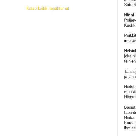
Satu R
Katso kaikki tapahtumat
Ninni
Poijärv
Kuokka
Poikki
improvi
Helsin
joka ni
teinie
Tanssi
ja jän
Hietsu
muusik
Hietsun
Basist
tapahtu
Hietar
Kuraatt
ihmise