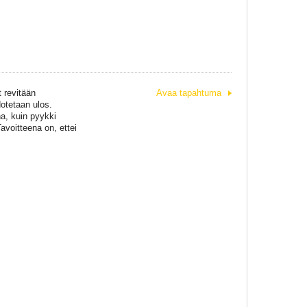
t revitään
Avaa tapahtuma
dotetaan ulos.
a, kuin pyykki
avoitteena on, ettei