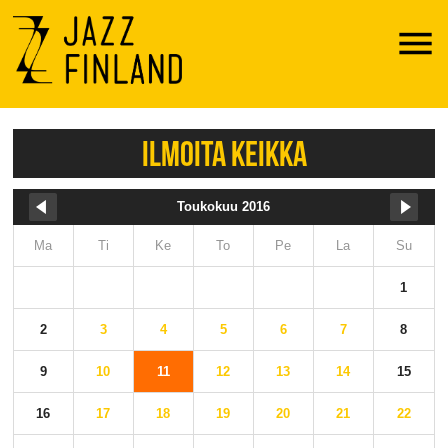
Menu
ILMOITA KEIKKA
Toukokuu 2016
Ma
Ti
Ke
To
Pe
La
Su
1
2
3
4
5
6
7
8
9
10
11
12
13
14
15
16
17
18
19
20
21
22