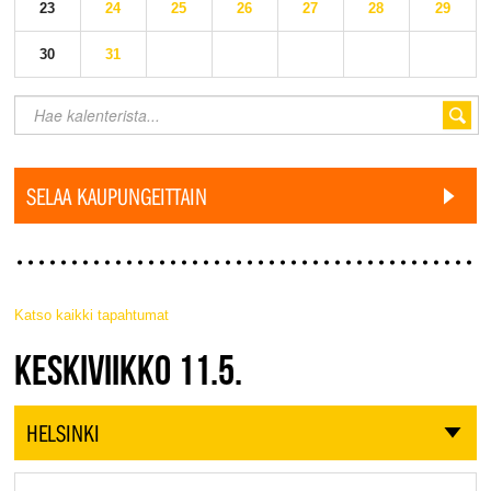
23
24
25
26
27
28
29
30
31
SELAA KAUPUNGEITTAIN
Katso kaikki tapahtumat
JAZZ FINLAND LIVE
KESKIVIIKKO 11.5.
HELSINKI