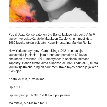
Pop & Jazz Konservatorion Big Band, laulusolistit sekä Ääni@ -
lauluyhtye esittävät läpileikkauksen Carole Kingin musiikista
1960-luvulta tähän päivään. Kapellimestarina Markku Renko.
New Yorkissa syntynyt Carole King (1942–) on laulaja,
lauluntekijä ja pianisti, joka tunnetaan parhaiten 60-luvun
hiteistään ja vuonna 1971 ilmestyneestä sooloalbumistaan
Tapestry. Hänen tuotteliainta aikaansa oli 1970-luvun alku, mutta
laulunkirjoittajana King on ollut merkittävä myös ennen ja jälkeen
tuon ajan.
Kesto 70 min, ei väliaikaa
Liput 10 €
Lipunmyynti p. 09 310 12000 ja Lippupalvelu
Malmitalo, Ala-Malmin tori 1