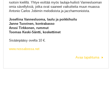
ruotsin kielillä. Yhtye esittää myös laulaja-huilisti Vannesluoman
omia sävellyksiä, jotka ovat saaneet vaikutteita muun muassa
Antonio Carlos Jobimin melodioista ja jazzharmonioista.
Josefiina Vannesluoma, laulu ja poikkihuilu
Janne Tuovinen, kontrabasso
Anssi Tirkkonen, rummut
Toomas Keski-Säntti, koskettimet
Sisäänpääsy ovelta 10 €.
www.nossabossa.net
Avaa tapahtuma