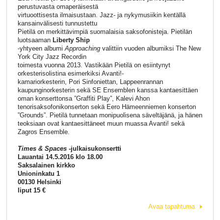
perustuvasta omaperäisestä
virtuoottisesta ilmaisustaan. Jazz- ja nykymusiikin kentällä
kansainvälisesti tunnustettu
Pietilä on merkittävimpiä suomalaisia saksofonisteja. Pietilän
luotsaaman
Liberty Ship
-yhtyeen albumi
Approaching
valittiin vuoden albumiksi The New
York City Jazz Recordin
toimesta vuonna 2013. Vastikään Pietilä on esiintynyt
orkesterisolistina esimerkiksi Avanti!-
kamariorkesterin, Pori Sinfoniettan, Lappeenrannan
kaupunginorkesterin sekä SE Ensemblen kanssa kantaesittäen
oman konserttonsa ”Graffiti Play”, Kalevi Ahon
tenorisaksofonikonserton sekä Eero Hämeenniemen konserton
”Grounds”. Pietilä tunnetaan monipuolisena säveltäjänä, ja hänen
teoksiaan ovat kantaesittäneet muun muassa Avanti! sekä
Zagros Ensemble.
Times & Spaces
-julkaisukonsertti
Lauantai 14.5.2016 klo 18.00
Saksalainen kirkko
Unioninkatu 1
00130 Helsinki
liput 15 €
Avaa tapahtuma