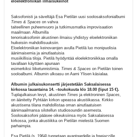
eloelektroniikan ilmaisukeinot
Saksofonisti ja säveltäjä Esa Pietilän uusi soolosaksofonialbumi
Times & Spaces
on vahva
taiteellinen puheenvuoro ja tutkimusmatka improvisaation
maailmaan. Albumilla
tenorisaksofonin akustinen ilmaisu yhdistyy eloelektroniikan
huikeisiin mahdollisuuksiin.
Eloelektroniikan keinovarojen avulla Pietilä luo monipuolisia
äänimaisemia ja ainutlaatuisia
musiikillisia tiloja. Pietilä hyödyntää eloelektroniikkaa omalla
tavallaan käyttäen apunaan
esimerkiksi liiketunnistimia.
Times & Spaces
on Pietilän toinen
sooloalbumi. Albumin ulkoasu on Aarni Ylisen käsialaa.
Albumin julkaisukonsertti järjestetään Saksalaisessa
kirkossa lauantaina 14. –toukokuuta klo 18.00 (liput 15 €).
Tuplajulkaisun levyt, akustinen
Times
ja elektroninen
Spaces
,
on äänitetty Pyhtään kirkon upeassa akustiikassa. Kirkko
akustisena tilana mahdollistaa oman ainutlaatuisen
äänimaailmansa silotellun studiosoundin asemesta.
Soolosaksofoni pääsee oikeuksiinsa myös Saksalaisessa
kirkossa, jonka akustiikka on Pietilän mielestä Suomen
parhaimpia.
Esa Pietilä (s. 1964) tunnetaan avantgardelle ja freejazzille