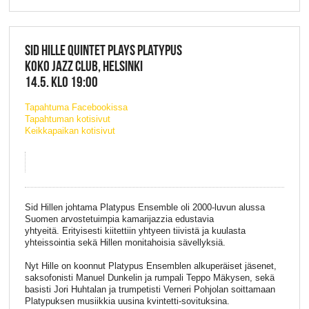
SID HILLE QUINTET PLAYS PLATYPUS
KOKO JAZZ CLUB, HELSINKI
14.5. KLO 19:00
Tapahtuma Facebookissa
Tapahtuman kotisivut
Keikkapaikan kotisivut
Sid Hillen johtama Platypus Ensemble oli 2000-luvun alussa
Suomen arvostetuimpia kamarijazzia edustavia
yhtyeitä. Erityisesti kiitettiin yhtyeen tiivistä ja kuulasta
yhteissointia sekä Hillen monitahoisia sävellyksiä.
Nyt Hille on koonnut Platypus Ensemblen alkuperäiset jäsenet,
saksofonisti Manuel Dunkelin ja rumpali Teppo Mäkysen, sekä
basisti Jori Huhtalan ja trumpetisti Verneri Pohjolan soittamaan
Platypuksen musiikkia uusina kvintetti-sovituksina.