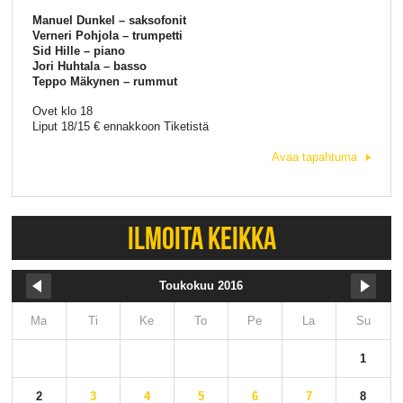
Manuel Dunkel – saksofonit
Verneri Pohjola – trumpetti
Sid Hille – piano
Jori Huhtala – basso
Teppo Mäkynen – rummut
Ovet klo 18
Liput 18/15 € ennakkoon Tiketistä
Avaa tapahtuma
ILMOITA KEIKKA
Toukokuu 2016
Ma
Ti
Ke
To
Pe
La
Su
1
2
3
4
5
6
7
8