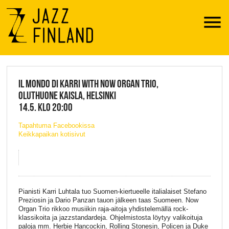
Menu
JAZZ FINLAND LIVE
IL MONDO DI KARRI WITH NOW ORGAN TRIO,
OLUTHUONE KAISLA, HELSINKI
14.5. KLO 20:00
Tapahtuma Facebookissa
Keikkapaikan kotisivut
Pianisti Karri Luhtala tuo Suomen-kiertueelle italialaiset Stefano
Preziosin ja Dario Panzan tauon jälkeen taas Suomeen. Now
Organ Trio rikkoo musiikin raja-aitoja yhdistelemällä rock-
klassikoita ja jazzstandardeja. Ohjelmistosta löytyy valikoituja
paloja mm. Herbie Hancockin, Rolling Stonesin, Policen ja Duke