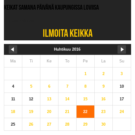
KEIKAT SAMANA PÄIVÄNÄ KAUPUNGISSA LOVIISA
Ei muita keikkoja.
ILMOITA KEIKKA
Huhtikuu 2016
Ma
Ti
Ke
To
Pe
La
Su
1
2
3
4
5
6
7
8
9
10
11
12
13
14
15
16
17
18
19
20
21
22
23
24
25
26
27
28
29
30