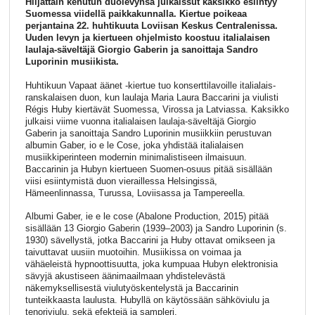
Hiljattain kehutun duolevynsä julkaissut kaksikko esiintyy
Suomessa viidellä paikkakunnalla. Kiertue poikeaa
perjantaina 22. huhtikuuta Loviisan Keskus Centralenissa.
Uuden levyn ja kiertueen ohjelmisto koostuu italialaisen
laulaja-säveltäjä Giorgio Gaberin ja sanoittaja Sandro
Luporinin musiikista.
Huhtikuun Vapaat äänet -kiertue tuo konserttilavoille italialais-
ranskalaisen duon, kun laulaja Maria Laura Baccarini ja viulisti
Régis Huby kiertävät Suomessa, Virossa ja Latviassa. Kaksikko
julkaisi viime vuonna italialaisen laulaja-säveltäjä Giorgio
Gaberin ja sanoittaja Sandro Luporinin musiikkiin perustuvan
albumin Gaber, io e le Cose, joka yhdistää italialaisen
musiikkiperinteen modernin minimalistiseen ilmaisuun.
Baccarinin ja Hubyn kiertueen Suomen-osuus pitää sisällään
viisi esiintymistä duon vieraillessa Helsingissä,
Hämeenlinnassa, Turussa, Loviisassa ja Tampereella.
Albumi Gaber, ie e le cose (Abalone Production, 2015) pitää
sisällään 13 Giorgio Gaberin (1939–2003) ja Sandro Luporinin (s.
1930) sävellystä, jotka Baccarini ja Huby ottavat omikseen ja
taivuttavat uusiin muotoihin. Musiikissa on voimaa ja
vähäeleistä hypnoottisuutta, joka kumpuaa Hubyn elektronisia
sävyjä akustiseen äänimaailmaan yhdistelevästä
näkemyksellisestä viulutyöskentelystä ja Baccarinin
tunteikkaasta laulusta. Hubyllä on käytössään sähköviulu ja
tenoriviulu, sekä efektejä ja sampleri.