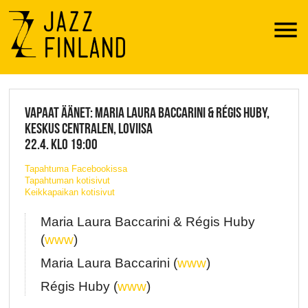
Menu
JAZZ FINLAND LIVE
VAPAAT ÄÄNET: MARIA LAURA BACCARINI & RÉGIS HUBY,
KESKUS CENTRALEN, LOVIISA
22.4. KLO 19:00
Tapahtuma Facebookissa
Tapahtuman kotisivut
Keikkapaikan kotisivut
Maria Laura Baccarini & Régis Huby
(
www
)
Maria Laura Baccarini (
www
)
Régis Huby (
www
)