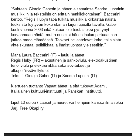
“Suhteeni Giorgio Gaberin ja hänen aisaparinsa Sandro Luporinin
musiikkiin ja teksteihin on erittäin henkilökohtainen”, Baccarini
kertoo. “Régis Hubyn tapa tulkita musiikkia kirkastaa näistä
teoksista löytyvän koko elämän kirjon upealla tavalla. Gaber
kuoli vuonna 2003 eikä kukaan ole toistaiseksi pystynyt
korvaamaan häntä, mutta onneksi hänen laulurepertuaarinsa
jatkaa omaa elämäänsä. Teokset heijastelevat koko italialaista
yhteiskuntaa, politiikkaa ja ihmistluontoa yleisestikin.”
Maria Laura Baccarini (IT) – laulu ja äänet
Régis Huby (FR) – akustinen ja sähköviulu, elektroakustinen
tenoriviulu ja elektroniikka sekä sovitukset ja
alkuperäissävellykset
Tekstit: Giorgio Gaber (IT) ja Sandro Luporini (IT)
Kiertueen tuotanto Vapaat äänet ja sitä tukevat Adami,
Italialainen kulttuuri-instituutti ja Ranskan Instituutti.
Liput 10 euroa / Lapset ja nuoret vanhempien kanssa ilmaiseksi
Järj. Free Okapi ry