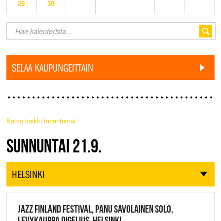
29
30
SELAA KAUPUNGEITTAIN
Katso kaikki tapahtumat
JAZZ FINLAND LIVE
SUNNUNTAI 21.9.
HELSINKI
JAZZ FINLAND FESTIVAL, PANU SAVOLAINEN SOLO,
LEVYKAUPPA DIGELIUS, HELSINKI