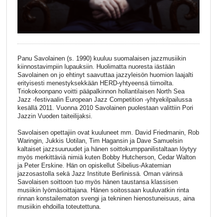
Panu Savolainen (s. 1990) kuuluu suomalaisen jazzmusiikin
kiinnostavimpiin lupauksiin. Huolimatta nuoresta iästään
Savolainen on jo ehtinyt saavuttaa jazzyleisön huomion laajalti
erityisesti menestyksekkään HERD-yhtyeensä tiimoilta.
Triokokoonpano voitti pääpalkinnon hollantilaisen North Sea
Jazz -festivaalin European Jazz Competition -yhtyekilpailussa
kesällä 2011. Vuonna 2010 Savolainen puolestaan valittiin Pori
Jazzin Vuoden taiteilijaksi.
Savolaisen opettajiin ovat kuuluneet mm. David Friedmanin, Rob
Waringin, Jukkis Uotilan, Tim Hagansin ja Dave Samuelsin
kaltaiset jazzsuuruudet ja hänen soittokumppanilistaltaan löytyy
myös merkittäviä nimiä kuten Bobby Hutcherson, Cedar Walton
ja Peter Erskine. Hän on opiskellut Sibelius-Akatemian
jazzosastolla sekä Jazz Institute Berlinissä. Oman värinsä
Savolaisen soittoon tuo myös hänen taustansa klassisen
musiikin lyömäsoittajana. Hänen soitossaan kuuluvatkin rinta
rinnan konstailematon svengi ja tekninen hienostuneisuus, aina
musiikin ehdoilla toteutettuna.