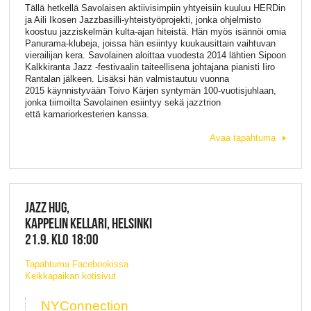
Tällä hetkellä Savolaisen aktiivisimpiin yhtyeisiin kuuluu HERDin
ja Aili Ikosen Jazzbasilli-yhteistyöprojekti, jonka ohjelmisto
koostuu jazziskelmän kulta-ajan hiteistä. Hän myös isännöi omia
Panurama-klubeja, joissa hän esiintyy kuukausittain vaihtuvan
vierailijan kera. Savolainen aloittaa vuodesta 2014 lähtien Sipoon
Kalkkiranta Jazz -festivaalin taiteellisena johtajana pianisti Iiro
Rantalan jälkeen. Lisäksi hän valmistautuu vuonna
2015 käynnistyvään Toivo Kärjen syntymän 100-vuotisjuhlaan,
jonka tiimoilta Savolainen esiintyy sekä jazztrion
että kamariorkesterien kanssa.
Avaa tapahtuma
JAZZ HUG,
KAPPELIN KELLARI, HELSINKI
21.9. KLO 18:00
Tapahtuma Facebookissa
Keikkapaikan kotisivut
NYConnection