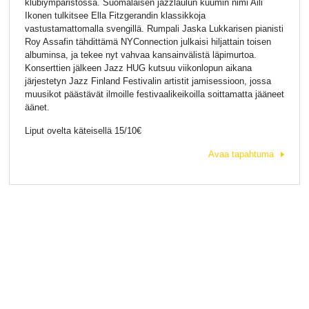
klubiympäristössä. Suomalaisen jazzlaulun kuumin nimi Aili
Ikonen tulkitsee Ella Fitzgerandin klassikkoja
vastustamattomalla svengillä. Rumpali Jaska Lukkarisen pianisti
Roy Assafin tähdittämä NYConnection julkaisi hiljattain toisen
albuminsa, ja tekee nyt vahvaa kansainvälistä läpimurtoa.
Konserttien jälkeen Jazz HUG kutsuu viikonlopun aikana
järjestetyn Jazz Finland Festivalin artistit jamisessioon, jossa
muusikot päästävät ilmoille festivaalikeikoilla soittamatta jääneet
äänet.
Liput ovelta käteisellä 15/10€
Avaa tapahtuma