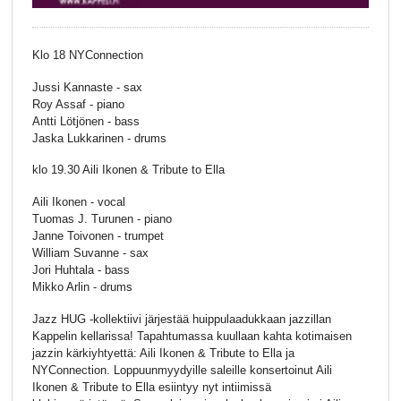
Klo 18 NYConnection
Jussi Kannaste - sax
Roy Assaf - piano
Antti Lötjönen - bass
Jaska Lukkarinen - drums
klo 19.30 Aili Ikonen & Tribute to Ella
Aili Ikonen - vocal
Tuomas J. Turunen - piano
Janne Toivonen - trumpet
William Suvanne - sax
Jori Huhtala - bass
Mikko Arlin - drums
Jazz HUG -kollektiivi järjestää huippulaadukkaan jazzillan
Kappelin kellarissa! Tapahtumassa kuullaan kahta kotimaisen
jazzin kärkiyhtyettä: Aili Ikonen & Tribute to Ella ja
NYConnection. Loppuunmyydyille saleille konsertoinut Aili
Ikonen & Tribute to Ella esiintyy nyt intiimissä