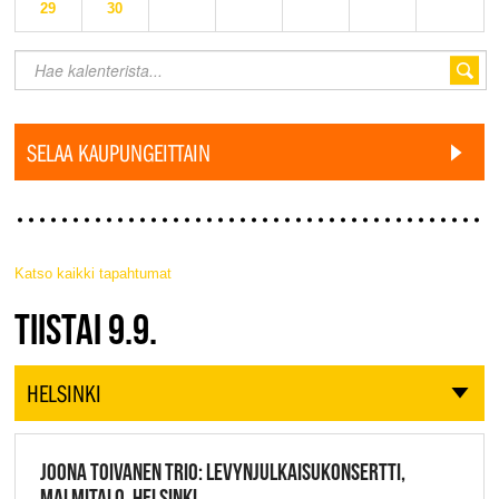
29
30
SELAA KAUPUNGEITTAIN
Katso kaikki tapahtumat
JAZZ FINLAND LIVE
TIISTAI 9.9.
HELSINKI
JOONA TOIVANEN TRIO: LEVYNJULKAISUKONSERTTI,
MALMITALO, HELSINKI