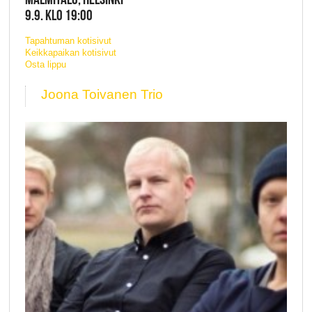
9.9. KLO 19:00
Tapahtuman kotisivut
Keikkapaikan kotisivut
Osta lippu
Joona Toivanen Trio