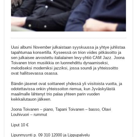
Uusi albumi
November
julkaistaan syyskuussa ja yhtye juhlistaa
tapahtumaa konsertilla. Kyseessä on trion viides pitkäsoitto ja
sen julkaisee arvostettu italialainen levy-yhtiö CAM Jazz. Joona
Toivanen trion musiikkia on luonnehdittu dynaamiseksi,
melodiseksi moderniksi jazziksi, jossa soundi ja yhteissoitto
ovat hallitsevassa osassa.
Bändin jäsenet ovat soittaneet yhdessä yli viisitoista vuotta, ja
odotettavissa onkin yhteissoiton riemua, kun Jyväskylästä
maailmalle lähtenyt trio palaa yhteen parin vuoden
keikkailutauon jälkeen.
Joona Toivanen – piano, Tapani Toivanen – basso, Olavi
Louhivuori – rummut
Liput 10 €
Lipunmyynti p. 09 310 12000 ja Lippupalvelu