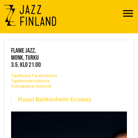
Menu
JAZZ FINLAND LIVE
FLAME JAZZ,
MONK, TURKU
3.5. KLO 21:00
Tapahtuma Facebookissa
Tapahtuman kotisivut
Keikkapaikan kotisivut
Raoul Björkenheim Ecstasy