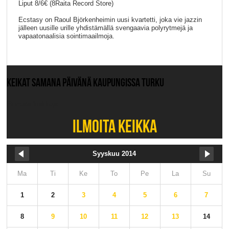
Liput 8/6€ (8Raita Record Store)
Ecstasy on Raoul Björkenheimin uusi kvartetti, joka vie jazzin
jälleen uusille urille yhdistämällä svengaavia polyrytmejä ja
vapaatonaalisia sointimaailmoja.
KEIKAT SAMANA PÄIVÄNÄ KAUPUNGISSA TURKU
Ei muita keikkoja.
ILMOITA KEIKKA
Syyskuu 2014
Ma
Ti
Ke
To
Pe
La
Su
1
2
3
4
5
6
7
8
9
10
11
12
13
14