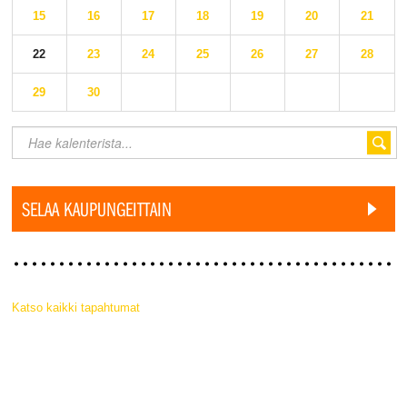
15
16
17
18
19
20
21
22
23
24
25
26
27
28
29
30
SELAA KAUPUNGEITTAIN
Katso kaikki tapahtumat