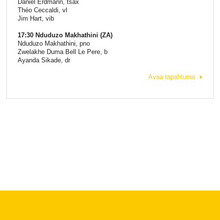
Daniel Erdmann, tsax
Théo Ceccaldi, vl
Jim Hart, vib
17:30 Nduduzo Makhathini (ZA)
Nduduzo Makhathini, pno
Zwelakhe Duma Bell Le Pere, b
Ayanda Sikade, dr
Avaa tapahtuma