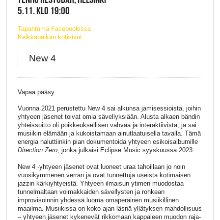
5.11. KLO 19:00
Tapahtuma Facebookissa
Keikkapaikan kotisivut
New 4
Vapaa pääsy
Vuonna 2021 perustettu New 4 sai alkunsa jamisessioista, joihin
yhtyeen jäsenet toivat omia sävellyksiään. Alusta alkaen bändin
yhteissoitto oli poikkeuksellisen vahvaa ja interaktiivista, ja sai
musiikin elämään ja kukoistamaan ainutlaatuisella tavalla. Tämä
energia haluttiinkin pian dokumentoida yhtyeen esikoisalbumille
Direction Zero
, jonka julkaisi Eclipse Music syyskuussa 2023.
New 4 -yhtyeen jäsenet ovat luoneet uraa tahoillaan jo noin
vuosikymmenen verran ja ovat tunnettuja useista kotimaisen
jazzin kärkiyhtyeistä. Yhtyeen ilmaisun ytimen muodostaa
tunnelmaltaan voimakkaiden sävellysten ja rohkean
improvisoinnin yhdessä luoma omaperäinen musiikillinen
maailma. Musiikissa on koko ajan läsnä yllätyksen mahdollisuus
– yhtyeen jäsenet kykenevät rikkomaan kappaleen muodon raja-