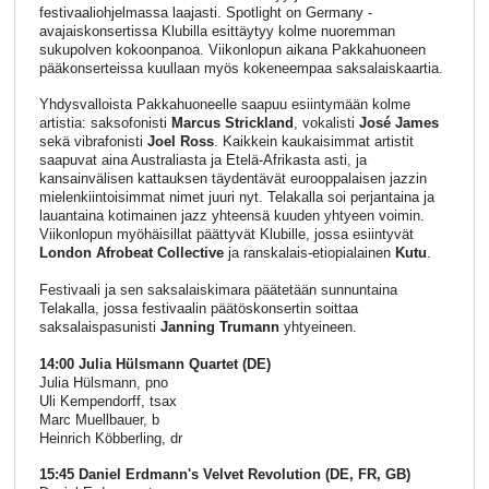
festivaaliohjelmassa laajasti. Spotlight on Germany -
avajaiskonsertissa Klubilla esittäytyy kolme nuoremman
sukupolven kokoonpanoa. Viikonlopun aikana Pakkahuoneen
pääkonserteissa kuullaan myös kokeneempaa saksalaiskaartia.
Yhdysvalloista Pakkahuoneelle saapuu esiintymään kolme
artistia: saksofonisti
Marcus Strickland
, vokalisti
José James
sekä vibrafonisti
Joel Ross
. Kaikkein kaukaisimmat artistit
saapuvat aina Australiasta ja Etelä-Afrikasta asti, ja
kansainvälisen kattauksen täydentävät eurooppalaisen jazzin
mielenkiintoisimmat nimet juuri nyt. Telakalla soi perjantaina ja
lauantaina kotimainen jazz yhteensä kuuden yhtyeen voimin.
Viikonlopun myöhäisillat päättyvät Klubille, jossa esiintyvät
London Afrobeat Collective
ja ranskalais-etiopialainen
Kutu
.
Festivaali ja sen saksalaiskimara päätetään sunnuntaina
Telakalla, jossa festivaalin päätöskonsertin soittaa
saksalaispasunisti
Janning Trumann
yhtyeineen.
14:00 Julia Hülsmann Quartet (DE)
Julia Hülsmann, pno
Uli Kempendorff, tsax
Marc Muellbauer, b
Heinrich Köbberling, dr
15:45 Daniel Erdmann's Velvet Revolution (DE, FR, GB)