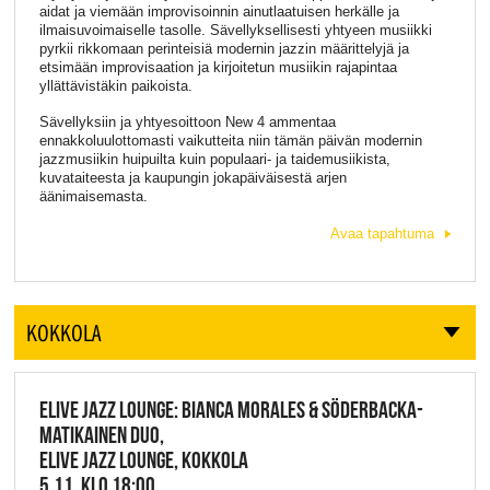
aidat ja viemään improvisoinnin ainutlaatuisen herkälle ja
ilmaisuvoimaiselle tasolle. Sävellyksellisesti yhtyeen musiikki
pyrkii rikkomaan perinteisiä modernin jazzin määrittelyjä ja
etsimään improvisaation ja kirjoitetun musiikin rajapintaa
yllättävistäkin paikoista.
Sävellyksiin ja yhtyesoittoon New 4 ammentaa
ennakkoluulottomasti vaikutteita niin tämän päivän modernin
jazzmusiikin huipuilta kuin populaari- ja taidemusiikista,
kuvataiteesta ja kaupungin jokapäiväisestä arjen
äänimaisemasta.
Avaa tapahtuma
KOKKOLA
ELIVE JAZZ LOUNGE: BIANCA MORALES & SÖDERBACKA-
MATIKAINEN DUO,
ELIVE JAZZ LOUNGE, KOKKOLA
5.11. KLO 18:00