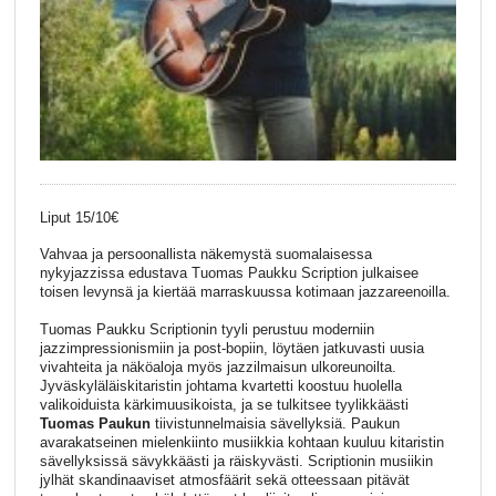
Liput 15/10€
Vahvaa ja persoonallista näkemystä suomalaisessa
nykyjazzissa edustava Tuomas Paukku Scription julkaisee
toisen levynsä ja kiertää marraskuussa kotimaan jazzareenoilla.
Tuomas Paukku Scriptionin tyyli perustuu moderniin
jazzimpressionismiin ja post-bopiin, löytäen jatkuvasti uusia
vivahteita ja näköaloja myös jazzilmaisun ulkoreunoilta.
Jyväskyläläiskitaristin johtama kvartetti koostuu huolella
valikoiduista kärkimuusikoista, ja se tulkitsee tyylikkäästi
Tuomas Paukun
tiivistunnelmaisia sävellyksiä. Paukun
avarakatseinen mielenkiinto musiikkia kohtaan kuuluu kitaristin
sävellyksissä sävykkäästi ja räiskyvästi. Scriptionin musiikin
jylhät skandinaaviset atmosfäärit sekä otteessaan pitävät