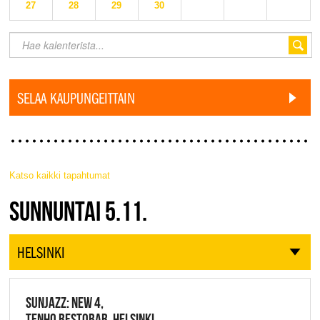
27
28
29
30
SELAA KAUPUNGEITTAIN
Katso kaikki tapahtumat
JAZZ FINLAND LIVE
SUNNUNTAI 5.11.
HELSINKI
SUNJAZZ: NEW 4,
TENHO RESTOBAR, HELSINKI