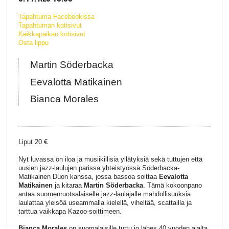
Tapahtuma Facebookissa
Tapahtuman kotisivut
Keikkapaikan kotisivut
Osta lippu
Martin Söderbacka
Eevalotta Matikainen
Bianca Morales
Liput 20 €
Nyt luvassa on iloa ja musiikillisia yllätyksiä sekä tuttujen että
uusien jazz-laulujen parissa yhteistyössä Söderbacka-
Matikainen Duon kanssa, jossa bassoa soittaa
Eevalotta
Matikainen
ja kitaraa
Martin Söderbacka
. Tämä kokoonpano
antaa suomenruotsalaiselle jazz-laulajalle mahdollisuuksia
laulattaa yleisöä useammalla kielellä, viheltää, scattailla ja
tarttua vaikkapa Kazoo-soittimeen.
Bianca Morales
on suomalaisille tuttu jo lähes 40 vuoden ajalta