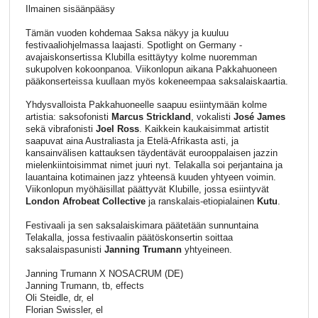
Ilmainen sisäänpääsy
Tämän vuoden kohdemaa Saksa näkyy ja kuuluu
festivaaliohjelmassa laajasti. Spotlight on Germany -
avajaiskonsertissa Klubilla esittäytyy kolme nuoremman
sukupolven kokoonpanoa. Viikonlopun aikana Pakkahuoneen
pääkonserteissa kuullaan myös kokeneempaa saksalaiskaartia.
Yhdysvalloista Pakkahuoneelle saapuu esiintymään kolme
artistia: saksofonisti
Marcus Strickland
, vokalisti
José James
sekä vibrafonisti
Joel Ross
. Kaikkein kaukaisimmat artistit
saapuvat aina Australiasta ja Etelä-Afrikasta asti, ja
kansainvälisen kattauksen täydentävät eurooppalaisen jazzin
mielenkiintoisimmat nimet juuri nyt. Telakalla soi perjantaina ja
lauantaina kotimainen jazz yhteensä kuuden yhtyeen voimin.
Viikonlopun myöhäisillat päättyvät Klubille, jossa esiintyvät
London Afrobeat Collective
ja ranskalais-etiopialainen
Kutu
.
Festivaali ja sen saksalaiskimara päätetään sunnuntaina
Telakalla, jossa festivaalin päätöskonsertin soittaa
saksalaispasunisti
Janning Trumann
yhtyeineen.
Janning Trumann X NOSACRUM (DE)
Janning Trumann, tb, effects
Oli Steidle, dr, el
Florian Swissler, el