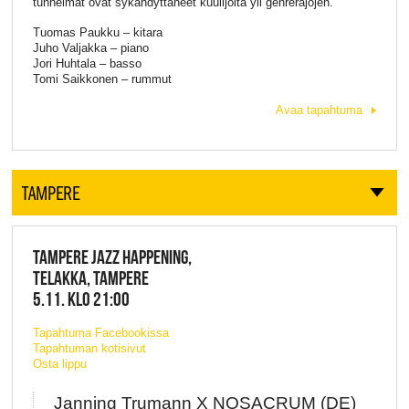
tunnelmat ovat sykähdyttäneet kuulijoita yli genrerajojen.
Tuomas Paukku – kitara
Juho Valjakka – piano
Jori Huhtala – basso
Tomi Saikkonen – rummut
Avaa tapahtuma
TAMPERE
TAMPERE JAZZ HAPPENING,
TELAKKA, TAMPERE
5.11. KLO 21:00
Tapahtuma Facebookissa
Tapahtuman kotisivut
Osta lippu
Janning Trumann X NOSACRUM (DE)