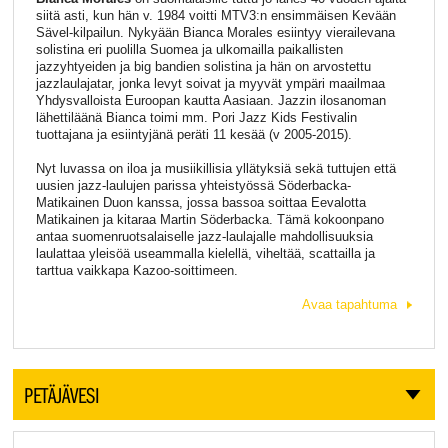
siitä asti, kun hän v. 1984 voitti MTV3:n ensimmäisen Kevään
Sävel-kilpailun. Nykyään Bianca Morales esiintyy vierailevana
solistina eri puolilla Suomea ja ulkomailla paikallisten
jazzyhtyeiden ja big bandien solistina ja hän on arvostettu
jazzlaulajatar, jonka levyt soivat ja myyvät ympäri maailmaa
Yhdysvalloista Euroopan kautta Aasiaan. Jazzin ilosanoman
lähettiläänä Bianca toimi mm. Pori Jazz Kids Festivalin
tuottajana ja esiintyjänä peräti 11 kesää (v 2005-2015).
Nyt luvassa on iloa ja musiikillisia yllätyksiä sekä tuttujen että
uusien jazz-laulujen parissa yhteistyössä Söderbacka-
Matikainen Duon kanssa, jossa bassoa soittaa Eevalotta
Matikainen ja kitaraa Martin Söderbacka. Tämä kokoonpano
antaa suomenruotsalaiselle jazz-laulajalle mahdollisuuksia
laulattaa yleisöä useammalla kielellä, viheltää, scattailla ja
tarttua vaikkapa Kazoo-soittimeen.
Avaa tapahtuma
PETÄJÄVESI