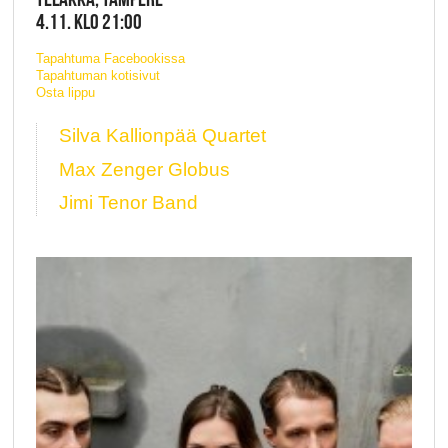
4.11. KLO 21:00
Tapahtuma Facebookissa
Tapahtuman kotisivut
Osta lippu
Silva Kallionpää Quartet
Max Zenger Globus
Jimi Tenor Band