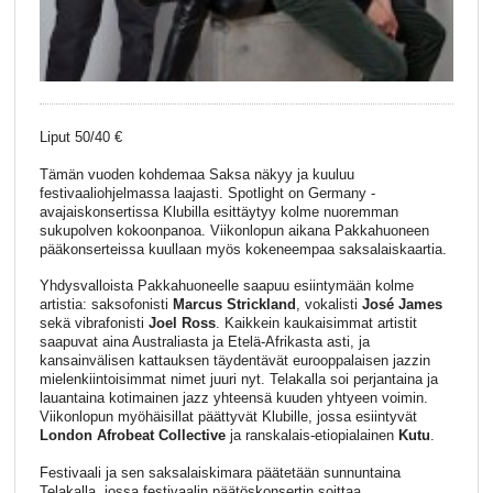
Liput 50/40 €
Tämän vuoden kohdemaa Saksa näkyy ja kuuluu
festivaaliohjelmassa laajasti. Spotlight on Germany -
avajaiskonsertissa Klubilla esittäytyy kolme nuoremman
sukupolven kokoonpanoa. Viikonlopun aikana Pakkahuoneen
pääkonserteissa kuullaan myös kokeneempaa saksalaiskaartia.
Yhdysvalloista Pakkahuoneelle saapuu esiintymään kolme
artistia: saksofonisti
Marcus Strickland
, vokalisti
José James
sekä vibrafonisti
Joel Ross
. Kaikkein kaukaisimmat artistit
saapuvat aina Australiasta ja Etelä-Afrikasta asti, ja
kansainvälisen kattauksen täydentävät eurooppalaisen jazzin
mielenkiintoisimmat nimet juuri nyt. Telakalla soi perjantaina ja
lauantaina kotimainen jazz yhteensä kuuden yhtyeen voimin.
Viikonlopun myöhäisillat päättyvät Klubille, jossa esiintyvät
London Afrobeat Collective
ja ranskalais-etiopialainen
Kutu
.
Festivaali ja sen saksalaiskimara päätetään sunnuntaina
Telakalla, jossa festivaalin päätöskonsertin soittaa