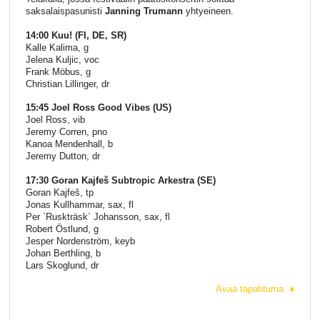
saksalaispasunisti
Janning Trumann
yhtyeineen.
14:00 Kuu! (FI, DE, SR)
Kalle Kalima, g
Jelena Kuljic, voc
Frank Möbus, g
Christian Lillinger, dr
15:45 Joel Ross Good Vibes (US)
Joel Ross, vib
Jeremy Corren, pno
Kanoa Mendenhall, b
Jeremy Dutton, dr
17:30 Goran Kajfeš Subtropic Arkestra (SE)
Goran Kajfeš, tp
Jonas Kullhammar, sax, fl
Per `Ruskträsk` Johansson, sax, fl
Robert Östlund, g
Jesper Nordenström, keyb
Johan Berthling, b
Lars Skoglund, dr
Avaa tapahtuma