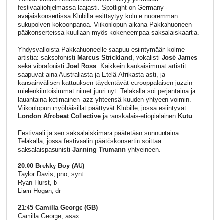
festivaaliohjelmassa laajasti. Spotlight on Germany -
avajaiskonsertissa Klubilla esittäytyy kolme nuoremman
sukupolven kokoonpanoa. Viikonlopun aikana Pakkahuoneen
pääkonserteissa kuullaan myös kokeneempaa saksalaiskaartia.
Yhdysvalloista Pakkahuoneelle saapuu esiintymään kolme
artistia: saksofonisti
Marcus Strickland
, vokalisti
José James
sekä vibrafonisti
Joel Ross
. Kaikkein kaukaisimmat artistit
saapuvat aina Australiasta ja Etelä-Afrikasta asti, ja
kansainvälisen kattauksen täydentävät eurooppalaisen jazzin
mielenkiintoisimmat nimet juuri nyt. Telakalla soi perjantaina ja
lauantaina kotimainen jazz yhteensä kuuden yhtyeen voimin.
Viikonlopun myöhäisillat päättyvät Klubille, jossa esiintyvät
London Afrobeat Collective
ja ranskalais-etiopialainen
Kutu
.
Festivaali ja sen saksalaiskimara päätetään sunnuntaina
Telakalla, jossa festivaalin päätöskonsertin soittaa
saksalaispasunisti
Janning Trumann
yhtyeineen.
20:00 Brekky Boy (AU)
Taylor Davis, pno, synt
Ryan Hurst, b
Liam Hogan, dr
21:45 Camilla George (GB)
Camilla George, asax