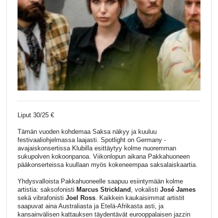
Liput 30/25 €
Tämän vuoden kohdemaa Saksa näkyy ja kuuluu
festivaaliohjelmassa laajasti. Spotlight on Germany -
avajaiskonsertissa Klubilla esittäytyy kolme nuoremman
sukupolven kokoonpanoa. Viikonlopun aikana Pakkahuoneen
pääkonserteissa kuullaan myös kokeneempaa saksalaiskaartia.
Yhdysvalloista Pakkahuoneelle saapuu esiintymään kolme
artistia: saksofonisti
Marcus Strickland
, vokalisti
José James
sekä vibrafonisti
Joel Ross
. Kaikkein kaukaisimmat artistit
saapuvat aina Australiasta ja Etelä-Afrikasta asti, ja
kansainvälisen kattauksen täydentävät eurooppalaisen jazzin