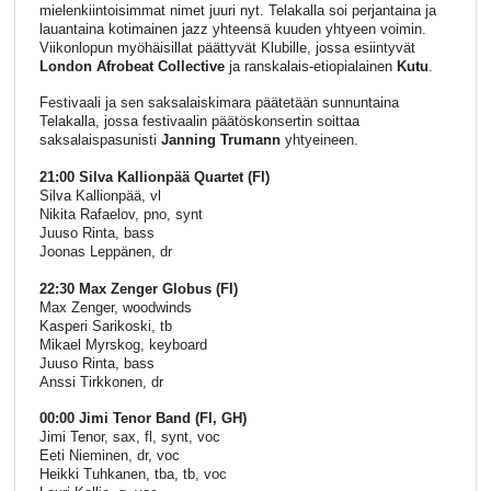
mielenkiintoisimmat nimet juuri nyt. Telakalla soi perjantaina ja
lauantaina kotimainen jazz yhteensä kuuden yhtyeen voimin.
Viikonlopun myöhäisillat päättyvät Klubille, jossa esiintyvät
London Afrobeat Collective
ja ranskalais-etiopialainen
Kutu
.
Festivaali ja sen saksalaiskimara päätetään sunnuntaina
Telakalla, jossa festivaalin päätöskonsertin soittaa
saksalaispasunisti
Janning Trumann
yhtyeineen.
21:00 Silva Kallionpää Quartet (FI)
Silva Kallionpää, vl
Nikita Rafaelov, pno, synt
Juuso Rinta, bass
Joonas Leppänen, dr
22:30 Max Zenger Globus (FI)
Max Zenger, woodwinds
Kasperi Sarikoski, tb
Mikael Myrskog, keyboard
Juuso Rinta, bass
Anssi Tirkkonen, dr
00:00 Jimi Tenor Band (FI, GH)
Jimi Tenor, sax, fl, synt, voc
Eeti Nieminen, dr, voc
Heikki Tuhkanen, tba, tb, voc