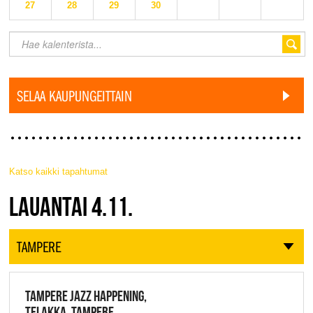
27
28
29
30
SELAA KAUPUNGEITTAIN
Katso kaikki tapahtumat
JAZZ FINLAND LIVE
LAUANTAI 4.11.
TAMPERE
TAMPERE JAZZ HAPPENING,
TELAKKA, TAMPERE