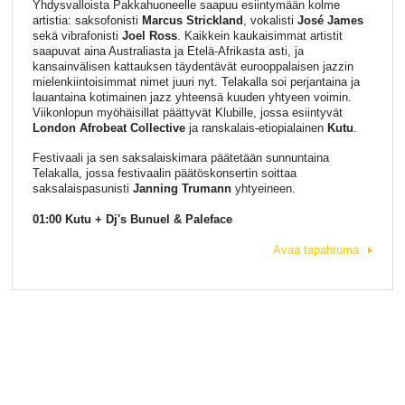
Yhdysvalloista Pakkahuoneelle saapuu esiintymään kolme
artistia: saksofonisti
Marcus Strickland
, vokalisti
José James
sekä vibrafonisti
Joel Ross
. Kaikkein kaukaisimmat artistit
saapuvat aina Australiasta ja Etelä-Afrikasta asti, ja
kansainvälisen kattauksen täydentävät eurooppalaisen jazzin
mielenkiintoisimmat nimet juuri nyt. Telakalla soi perjantaina ja
lauantaina kotimainen jazz yhteensä kuuden yhtyeen voimin.
Viikonlopun myöhäisillat päättyvät Klubille, jossa esiintyvät
London Afrobeat Collective
ja ranskalais-etiopialainen
Kutu
.
Festivaali ja sen saksalaiskimara päätetään sunnuntaina
Telakalla, jossa festivaalin päätöskonsertin soittaa
saksalaispasunisti
Janning Trumann
yhtyeineen.
01:00 Kutu + Dj's Bunuel & Paleface
Avaa tapahtuma