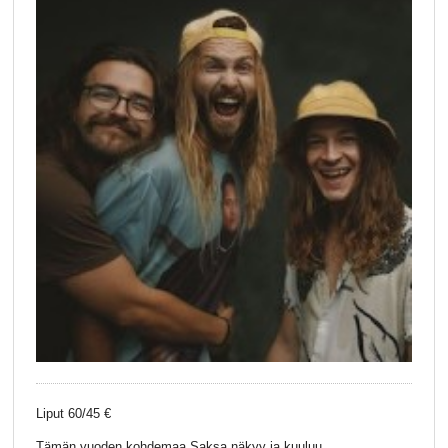
Liput 60/45 €
Tämän vuoden kohdemaa Saksa näkyy ja kuuluu