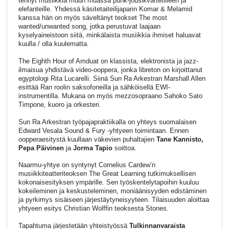
tehnyt musiikkia muun muassa punk-jousikvartetilleen ja
elefanteille. Yhdessä käsitetaiteilijaparin Komar & Melamid
kanssa hän on myös säveltänyt teokset The most
wanted/unwanted song, jotka perustuvat laajaan
kyselyaineistoon siitä, minkälaista musiikkia ihmiset haluavat
kuulla / olla kuulematta.
The Eighth Hour of Amduat on klassista, elektronista ja jazz-
ilmaisua yhdistävä video-ooppera, jonka libreton on kirjoittanut
egyptologi Rita Lucarelli. Siinä Sun Ra Arkestran Marshall Allen
esittää Ran roolin saksofoneilla ja sähköisellä EWI-
instrumentilla. Mukana on myös mezzosopraano Sahoko Sato
Timpone, kuoro ja orkesteri.
Sun Ra Arkestran työpajapraktiikalla on yhteys suomalaisen
Edward Vesala Sound & Fury -yhtyeen toimintaan. Ennen
oopperaesitystä kuullaan väkevien puhaltajien
Tane Kannisto,
Pepa Päivinen
ja
Jorma Tapio
soittoa.
Naarmu-yhtye on syntynyt Cornelius Cardew’n
musiikkiteatteriteoksen The Great Learning tutkimuksellisen
kokonaisesityksen ympärille. Sen työskentelytapoihin kuuluu
kokeileminen ja keskusteleminen, moniäänisyyden edistäminen
ja pyrkimys sisäiseen järjestäytyneisyyteen. Tilaisuuden aloittaa
yhtyeen esitys Christian Wolffin teoksesta Stones.
Tapahtuma järjestetään yhteistyössä
Tulkinnanvaraista