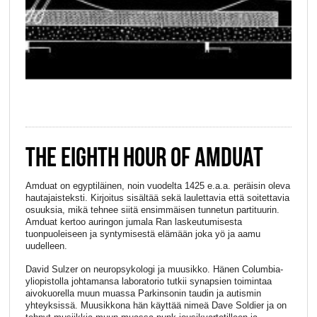
THE EIGHTH HOUR OF AMDUAT
Amduat on egyptiläinen, noin vuodelta 1425 e.a.a. peräisin oleva
hautajaisteksti. Kirjoitus sisältää sekä laulettavia että soitettavia
osuuksia, mikä tehnee siitä ensimmäisen tunnetun partituurin.
Amduat kertoo auringon jumala Ran laskeutumisesta
tuonpuoleiseen ja syntymisestä elämään joka yö ja aamu
uudelleen.
David Sulzer on neuropsykologi ja muusikko. Hänen Columbia-
yliopistolla johtamansa laboratorio tutkii synapsien toimintaa
aivokuorella muun muassa Parkinsonin taudin ja autismin
yhteyksissä. Muusikkona hän käyttää nimeä Dave Soldier ja on