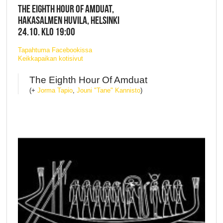
THE EIGHTH HOUR OF AMDUAT,
HAKASALMEN HUVILA, HELSINKI
24.10. KLO 19:00
Tapahtuma Facebookissa
Keikkapaikan kotisivut
The Eighth Hour Of Amduat
(+
Jorma Tapio
,
Jouni "Tane" Kannisto
)