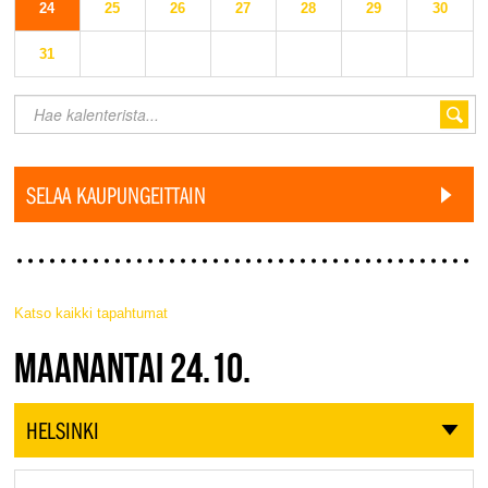
24
25
26
27
28
29
30
31
SELAA KAUPUNGEITTAIN
Katso kaikki tapahtumat
JAZZ FINLAND LIVE
MAANANTAI 24.10.
HELSINKI