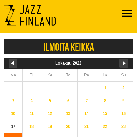
Menu
ILMOITA KEIKKA
Lokakuu 2022
Ma
Ti
Ke
To
Pe
La
Su
1
2
3
4
5
6
7
8
9
10
11
12
13
14
15
16
17
18
19
20
21
22
23