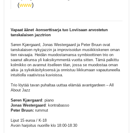
(
www
)
Vapaat äänet -konserttisarja tuo Loviisaan arvostetun
tanskalaisen jazztrion
Søren Kjærgaard, Jonas Westergaard ja Peter Bruun ovat
tanskalaisen nykyjazzin ja improvisoidun musiikkiskenen oman
tien raivaajia. Heidän muodostamansa symbioottinen trio on
saanut alkunsa yli kaksikymmentä vuotta sitten. Tämä palkittu
kolmikko on avannut itselleen tilan, jossa se muodostaa oman
aika- ja sykekäsityksensä ja onnistuu liikkumaan vapautuneella
intuitiolla vaativissa kuvioissa.
Trio löytää tavan puhaltaa uuttaa elämää avantgardeen – All
About Jazz
Søren Kjærgaard
: piano
Jonas Westergaard
: kontrabasso
Peter Bruun:
rummut
Liput 15 euroa / K-18
Avoin harjoitus nuorille klo 18:00-18:30