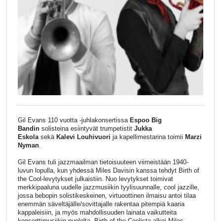
Gil Evans 110 vuotta -juhlakonsertissa
Espoo Big
Bandin
solisteina esiintyvät trumpetistit
Jukka
Eskola
sekä
Kalevi Louhivuori
ja kapellimestarina toimii
Marzi
Nyman
.
Gil Evans tuli jazzmaailman tietoisuuteen viimeistään 1940-
luvun lopulla, kun yhdessä Miles Davisin kanssa tehdyt Birth of
the Cool-levytykset julkaistiin. Nuo levytykset toimivat
merkkipaaluna uudelle jazzmusiikin tyylisuunnalle, cool jazzille,
jossa bebopin solistikeskeinen, virtuoottinen ilmaisu antoi tilaa
enemmän säveltäjälle/sovittajalle rakentaa pitempiä kaaria
kappaleisiin, ja myös mahdollisuuden lainata vaikutteita
konserttimusiikin puolelta. Birth of the Coolista alkoi Miles