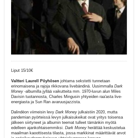
Liput 15/10€
Valtteri Laurell Pöyhösen
johtama sekstetti tunnetaan
erinomaisena ja rajoja rikkovana livebändinä. Uusimmalla
Dark
Money
-albumilla jyllää vaikutteita mm. 1970-luvun alun Miles
Davisin tuotannosta, Charles Mingusin yhtyeiden raa'asta live-
energiasta ja Sun Ran avaruusjazzista.
Dalindèon viimeisin levy
Dark Money
julkaistiin 2020, mutta
pandemian pyörteissä levyn julkaisukeikat ovat yritys toisensa
jälkeen siirtyneet ja albumin teemat tulleet tämänkin myötä
edelleen ajankohtaisemmiksi.
Dark Money
herättää keskustelua
maailman kaoottisesta tilasta, jossa markkinat määrittävät arvot