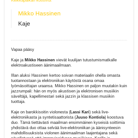
Keikkapaikan kotisivut
Mikko Hassinen
Kaje
Vapaa pääsy
Kaje ja
Mikko Hassinen
vievät kuulijan tutustumismatkalle
elektroakustiseen äänimaailmaan.
Illan aluksi Hassinen kertoo soivan materiaalin ohella omasta
tuotannostaan ja elektroniikan käytöstä osana omaa
lyömäsoittajan uraansa. Mikko Hassinen on paljon muutakin kuin
jazzrumpali: hän on myös akustisen ja elektronisen musiikin
säveltäjä, kapellimestari sekä jazzin ja klassisen musiikin
tuottaja.
Kaje on barokkisoitin violonesta (
Lassi Kari
) sekä live-
elektroniikasta ja syntetisaattorista (
Juuso Kontiola
) koostuva
duo. Tämä tiettävästi maailman ensimmäinen kyseisiä soittimia
yhdistävä duo ottaa selvää live-elektroniikan ja äänisynteesin
mahdollisuuksista violonen äänimaailman laajentajana sekä