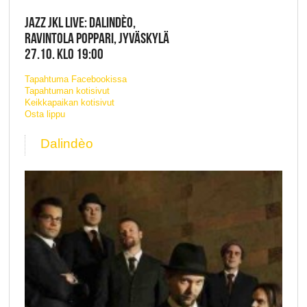
JAZZ JKL LIVE: DALINDÈO,
RAVINTOLA POPPARI, JYVÄSKYLÄ
27.10. KLO 19:00
Tapahtuma Facebookissa
Tapahtuman kotisivut
Keikkapaikan kotisivut
Osta lippu
Dalindèo