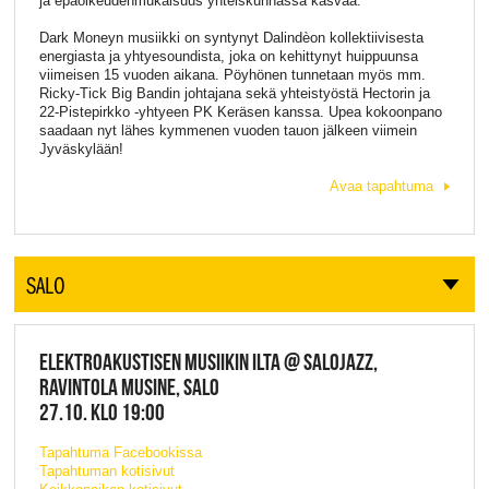
ja epäoikeudenmukaisuus yhteiskunnassa kasvaa.
Dark Moneyn musiikki on syntynyt Dalindèon kollektiivisesta
energiasta ja yhtyesoundista, joka on kehittynyt huippuunsa
viimeisen 15 vuoden aikana. Pöyhönen tunnetaan myös mm.
Ricky-Tick Big Bandin johtajana sekä yhteistyöstä Hectorin ja
22-Pistepirkko -yhtyeen PK Keräsen kanssa. Upea kokoonpano
saadaan nyt lähes kymmenen vuoden tauon jälkeen viimein
Jyväskylään!
Avaa tapahtuma
SALO
ELEKT­ROA­KUS­TI­SEN MUSIIKIN ILTA @ SALOJAZZ,
RAVINTOLA MUSINE, SALO
27.10. KLO 19:00
Tapahtuma Facebookissa
Tapahtuman kotisivut