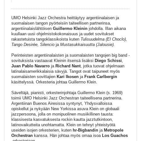
UMO Helsinki Jazz Orchestra heittäytyy argentiinalaisen ja
suomalaisen tangon pyörteisiin taiteellisen partnerinsa,
argentiinalaislähtöisen
Guillermo Kleinin
johdolla. Illan aikana
kuullaan uusi ohjelmistokokonaisuus ja uudet sovitukset
rakastetuista tangoklassikoista kuten
Tulisuudelma (El Choclo),
Tango Desirée, Silencio
ja
Mustasukkaisuutta
(Jalousie).
Perinteisten argentiinalaisten ja suomalaisten tangojen big band -
sovituksista vastaavat Kleinin itsensä lisäksi
Diego Schissi
,
Juan Pablo Navarro
ja
Richard Nant
, jotka tuovat ohjelmaan
latinalaisamerikkalaisia sävyjä. Tangot ovat taipuneet myös
suomalaisten sovittajien
Kari Ikosen
ja
Frank Carlbergin
käsittelyssä. Orkesteria johtaa Guillermo Klein.
Säveltäjä, pianisti, orkesterinjohtaja Guillermo Klein (s. 1969)
toimii UMO Helsinki Jazz Orchestran taiteellisena partnerina.
Argentiinan Buenos Airesissa syntynyt, Yhdysvalloissa
opiskellut ja nykyään New Yorkissa asuva Klein on globaali
jazzpersoona, jolla on monipuolinen musiikillinen tausta:
klassisesta kasvatuksesta rockin kautta jazztutkintoon,
latinovaikutteita unohtamatta. Klein on tehnyt yhteistyötä
useiden isojen orkesterien, kuten
hr-Bigbandin
ja
Metropole
Orchestran
kanssa. Hän johtaa myös omaa isoa
Los Guachos
-orkesteriaan.