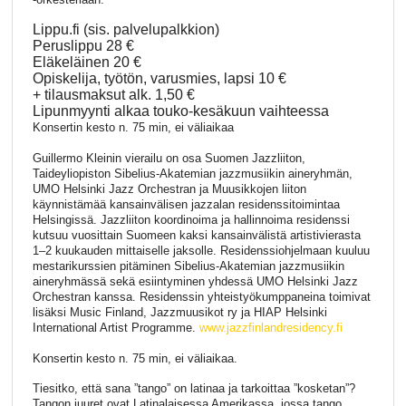
Lippu.fi (sis. palvelupalkkion)
Peruslippu 28 €
Eläkeläinen 20 €
Opiskelija, työtön, varusmies, lapsi 10 €
+ tilausmaksut alk. 1,50 €
Lipunmyynti alkaa touko-kesäkuun vaihteessa
Konsertin kesto n. 75 min, ei väliaikaa
Guillermo Kleinin vierailu on osa Suomen Jazzliiton,
Taideyliopiston Sibelius-Akatemian jazzmusiikin aineryhmän,
UMO Helsinki Jazz Orchestran ja Muusikkojen liiton
käynnistämää kansainvälisen jazzalan residenssitoimintaa
Helsingissä. Jazzliiton koordinoima ja hallinnoima residenssi
kutsuu vuosittain Suomeen kaksi kansainvälistä artistivierasta
1–2 kuukauden mittaiselle jaksolle. Residenssiohjelmaan kuuluu
mestarikurssien pitäminen Sibelius-Akatemian jazzmusiikin
aineryhmässä sekä esiintyminen yhdessä UMO Helsinki Jazz
Orchestran kanssa. Residenssin yhteistyökumppaneina toimivat
lisäksi Music Finland, Jazzmuusikot ry ja HIAP Helsinki
International Artist Programme.
www.jazzfinlandresidency.fi
Konsertin kesto n. 75 min, ei väliaikaa.
Tiesitko, että sana ”tango” on latinaa ja tarkoittaa ”kosketan”?
Tangon juuret ovat Latinalaisessa Amerikassa, jossa tango