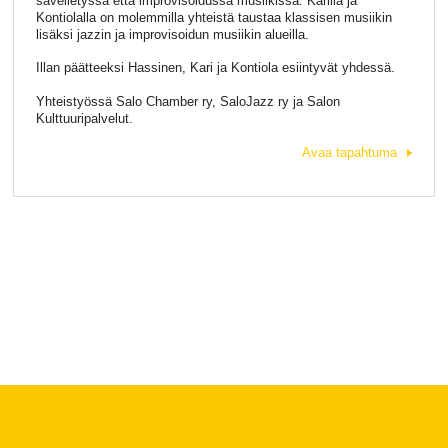
sävelletyssä että improvisoidussa musiikissa. Karilla ja
Kontiolalla on molemmilla yhteistä taustaa klassisen musiikin
lisäksi jazzin ja improvisoidun musiikin alueilla.
Illan päätteeksi Hassinen, Kari ja Kontiola esiintyvät yhdessä.
Yhteistyössä Salo Chamber ry, SaloJazz ry ja Salon
Kulttuuripalvelut.
Avaa tapahtuma