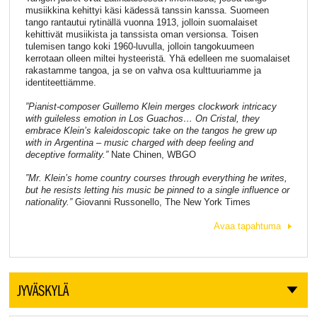
musiikkina kehittyi käsi kädessä tanssin kanssa. Suomeen
tango rantautui rytinällä vuonna 1913, jolloin suomalaiset
kehittivät musiikista ja tanssista oman versionsa. Toisen
tulemisen tango koki 1960-luvulla, jolloin tangokuumeen
kerrotaan olleen miltei hysteeristä. Yhä edelleen me suomalaiset
rakastamme tangoa, ja se on vahva osa kulttuuriamme ja
identiteettiämme.
”Pianist-composer Guillemo Klein merges clockwork intricacy
with guileless emotion in Los Guachos… On Cristal, they
embrace Klein’s kaleidoscopic take on the tangos he grew up
with in Argentina – music charged with deep feeling and
deceptive formality.”
Nate Chinen, WBGO
”Mr. Klein’s home country courses through everything he writes,
but he resists letting his music be pinned to a single influence or
nationality.”
Giovanni Russonello, The New York Times
Avaa tapahtuma
JYVÄSKYLÄ