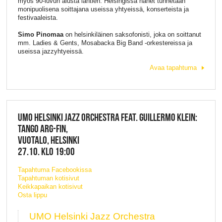
myös 90-luvun alusta lähtien. Helsingissä hänet tunnetaan
monipuolisena soittajana useissa yhtyeissä, konserteista ja
festivaaleista.
Simo Pinomaa
on helsinkiläinen saksofonisti, joka on soittanut
mm. Ladies & Gents, Mosabacka Big Band -orkestereissa ja
useissa jazzyhtyeissä.
Avaa tapahtuma
UMO HELSINKI JAZZ ORCHESTRA FEAT. GUILLERMO KLEIN:
TANGO ARG-FIN,
VUOTALO, HELSINKI
27.10. KLO 19:00
Tapahtuma Facebookissa
Tapahtuman kotisivut
Keikkapaikan kotisivut
Osta lippu
UMO Helsinki Jazz Orchestra