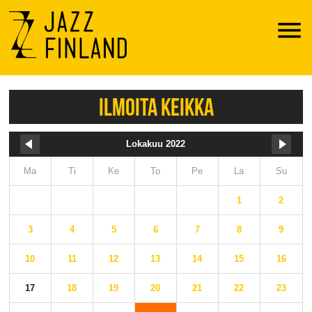
Menu
ILMOITA KEIKKA
Lokakuu 2022
Ma
Ti
Ke
To
Pe
La
Su
1
2
3
4
5
6
7
8
9
10
11
12
13
14
15
16
17
18
19
20
21
22
23