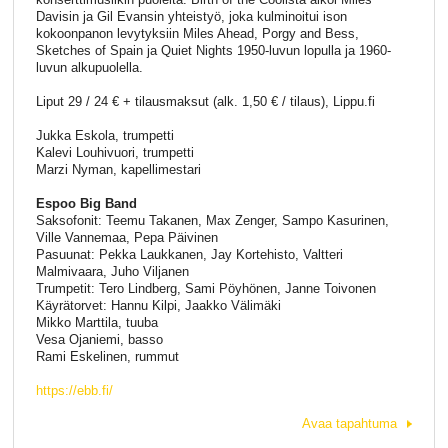
Davisin ja Gil Evansin yhteistyö, joka kulminoitui ison
kokoonpanon levytyksiin Miles Ahead, Porgy and Bess,
Sketches of Spain ja Quiet Nights 1950-luvun lopulla ja 1960-
luvun alkupuolella.
Liput 29 / 24 € + tilausmaksut (alk. 1,50 € / tilaus), Lippu.fi
Jukka Eskola, trumpetti
Kalevi Louhivuori, trumpetti
Marzi Nyman, kapellimestari
Espoo Big Band
Saksofonit: Teemu Takanen, Max Zenger, Sampo Kasurinen,
Ville Vannemaa, Pepa Päivinen
Pasuunat: Pekka Laukkanen, Jay Kortehisto, Valtteri
Malmivaara, Juho Viljanen
Trumpetit: Tero Lindberg, Sami Pöyhönen, Janne Toivonen
Käyrätorvet: Hannu Kilpi, Jaakko Välimäki
Mikko Marttila, tuuba
Vesa Ojaniemi, basso
Rami Eskelinen, rummut
https://ebb.fi/
Avaa tapahtuma