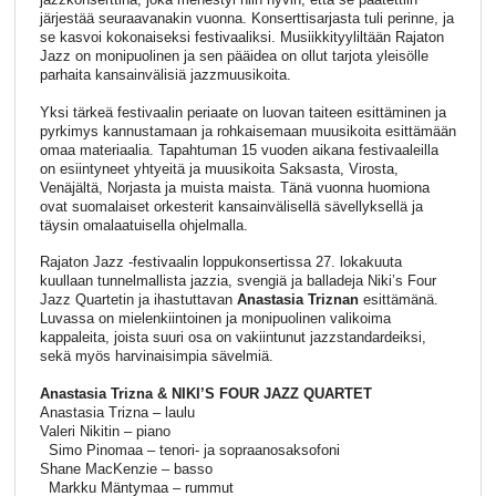
järjestää seuraavanakin vuonna. Konserttisarjasta tuli perinne, ja
se kasvoi kokonaiseksi festivaaliksi. Musiikkityyliltään Rajaton
Jazz on monipuolinen ja sen pääidea on ollut tarjota yleisölle
parhaita kansainvälisiä jazzmuusikoita.
Yksi tärkeä festivaalin periaate on luovan taiteen esittäminen ja
pyrkimys kannustamaan ja rohkaisemaan muusikoita esittämään
omaa materiaalia. Tapahtuman 15 vuoden aikana festivaaleilla
on esiintyneet yhtyeitä ja muusikoita Saksasta, Virosta,
Venäjältä, Norjasta ja muista maista. Tänä vuonna huomiona
ovat suomalaiset orkesterit kansainvälisellä sävellyksellä ja
täysin omalaatuisella ohjelmalla.
Rajaton Jazz -festivaalin loppukonsertissa 27. lokakuuta
kuullaan tunnelmallista jazzia, svengiä ja balladeja Niki’s Four
Jazz Quartetin ja ihastuttavan
Anastasia Triznan
esittämänä.
Luvassa on mielenkiintoinen ja monipuolinen valikoima
kappaleita, joista suuri osa on vakiintunut jazzstandardeiksi,
sekä myös harvinaisimpia sävelmiä.
Anastasia Trizna & NIKI’S FOUR JAZZ QUARTET
Anastasia Trizna – laulu
Valeri Nikitin – piano
Simo Pinomaa – tenori- ja sopraanosaksofoni
Shane MacKenzie – basso
Markku Mäntymaa – rummut