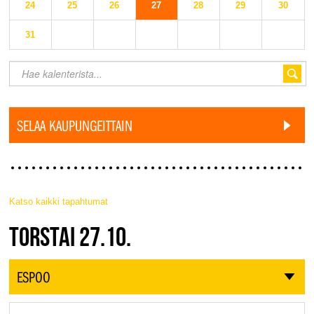
24
25
26
27
28
29
30
31
SELAA KAUPUNGEITTAIN
Katso kaikki tapahtumat
JAZZ FINLAND LIVE
TORSTAI 27.10.
ESPOO