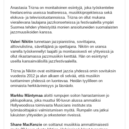
Anastasia Trizna on monitaitoinen esiintyjä, joka työskentelee
freelancerina useissa teattereissa, musiikkiprojekteissa sekä
elokuva- ja televisiotuotannoissa. Trizna on ollut mukana
vierailevana laulajana jazzkonserteissa ja festivaaleilla ympäri
Suomea tehden yhteistyötä monien ansioituneiden suomalaisten
jazzmuusikoiden kanssa.
Valeri Nikitin
tunnetaan jazzpianistina, sovittajana,
alttoviulistina, säveltäjänä ja opettajana. Nikitin on uransa
varrella työskennellyt laajalti ja monitasoisesti eri yhtyeissä ja
ollut rikastamassa jazzmusiikin kenttää. Hän on esiintynyt
useilla kansainvälisillä jazzfestivaaleilla.
Trizna ja Nikitin ovat esittäneet jazzia yhdessä omin sovituksin
vuodesta 2012 ja alun alkaen oli selvää, että musiikin
tuottaminen yhdessä on luontevaa. Heidän tyylilleen on
ominaista herkkävireisyys ja läsnäolo.
Markku Mäntymaa
aloitti rumpujen soiton harrastamisen jo
pikkupoikana, joka muuttui 90-luvun alussa ammatiksi
Hollywoodissa toimivasta Musicians institute:sta
lyömäsoittajaksi valmistumisen myötä. Rumpalin ura jatkui
lukuisten yhtyeiden ja orkesterien riveissä.
Shane MacKenzie
on soittanut musiikkia ammattimaisesti