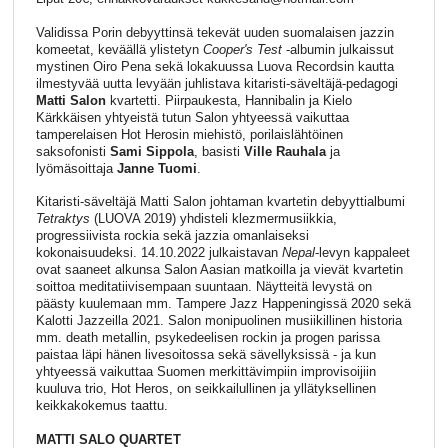
Validissa Porin debyyttinsä tekevät uuden suomalaisen jazzin
komeetat, keväällä ylistetyn
Cooper's Test
-albumin julkaissut
mystinen Oiro Pena sekä lokakuussa Luova Recordsin kautta
ilmestyvää uutta levyään juhlistava kitaristi-säveltäjä-pedagogi
Matti Salon
kvartetti. Piirpaukesta, Hannibalin ja Kielo
Kärkkäisen yhtyeistä tutun Salon yhtyeessä vaikuttaa
tamperelaisen Hot Herosin miehistö, porilaislähtöinen
saksofonisti
Sami Sippola
, basisti
Ville Rauhala
ja
lyömäsoittaja
Janne Tuomi
.
Kitaristi-säveltäjä Matti Salon johtaman kvartetin debyyttialbumi
Tetraktys
(LUOVA 2019) yhdisteli klezmermusiikkia,
progressiivista rockia sekä jazzia omanlaiseksi
kokonaisuudeksi. 14.10.2022 julkaistavan
Nepal
-levyn kappaleet
ovat saaneet alkunsa Salon Aasian matkoilla ja vievät kvartetin
soittoa meditatiivisempaan suuntaan. Näytteitä levystä on
päästy kuulemaan mm. Tampere Jazz Happeningissä 2020 sekä
Kalotti Jazzeilla 2021. Salon monipuolinen musiikillinen historia
mm. death metallin, psykedeelisen rockin ja progen parissa
paistaa läpi hänen livesoitossa sekä sävellyksissä - ja kun
yhtyeessä vaikuttaa Suomen merkittävimpiin improvisoijiin
kuuluva trio, Hot Heros, on seikkailullinen ja yllätyksellinen
keikkakokemus taattu.
MATTI SALO QUARTET