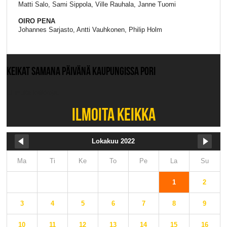
Matti Salo, Sami Sippola, Ville Rauhala, Janne Tuomi
OIRO PENA
Johannes Sarjasto, Antti Vauhkonen, Philip Holm
KEIKAT SAMANA PÄIVÄNÄ KAUPUNGISSA PORI
Ei muita keikkoja.
ILMOITA KEIKKA
Lokakuu 2022
Ma
Ti
Ke
To
Pe
La
Su
1
2
3
4
5
6
7
8
9
10
11
12
13
14
15
16