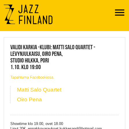
Menu
JAZZ FINLAND LIVE
VALIDI KARKIA -KLUBI: MATTI SALO QUARTET -
LEVYNJULKAISU, OIRO PENA,
STUDIO HILKKA, PORI
1.10. KLO 19:00
Tapahtuma Facebookissa
Matti Salo Quartet
Oiro Pena
Showtime klo 19.00, ovet 18.00
Liput 20€, ennakkovaraukset kukkesand@hotmail.com