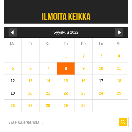
Ei muita keikkoja.
ILMOITA KEIKKA
Syyskuu 2022
Ma
Ti
Ke
To
Pe
La
Su
1
2
3
4
5
6
7
8
9
10
11
12
13
14
15
16
17
18
19
20
21
22
23
24
25
26
27
28
29
30