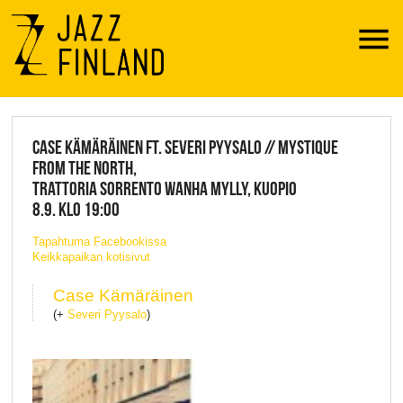
Menu
JAZZ FINLAND LIVE
CASE KÄMÄRÄINEN FT. SEVERI PYYSALO // MYSTIQUE
FROM THE NORTH,
TRATTORIA SORRENTO WANHA MYLLY, KUOPIO
8.9. KLO 19:00
Tapahtuma Facebookissa
Keikkapaikan kotisivut
Case Kämäräinen
(+
Severi Pyysalo
)