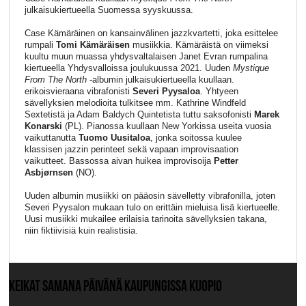
julkaisukiertueella Suomessa syyskuussa.
Case Kämäräinen on kansainvälinen jazzkvartetti, joka esittelee
rumpali
Tomi Kämäräisen
musiikkia. Kämäräistä on viimeksi
kuultu muun muassa yhdysvaltalaisen Janet Evran rumpalina
kiertueella Yhdysvalloissa joulukuussa 2021. Uuden
Mystique
From The North
-albumin julkaisukiertueella kuullaan.
erikoisvieraana vibrafonisti
Severi Pyysaloa
. Yhtyeen
sävellyksien melodioita tulkitsee mm. Kathrine Windfeld
Sextetistä ja Adam Baldych Quintetista tuttu saksofonisti
Marek
Konarski
(PL). Pianossa kuullaan New Yorkissa useita vuosia
vaikuttanutta
Tuomo Uusitaloa
, jonka soitossa kuulee
klassisen jazzin perinteet sekä vapaan improvisaation
vaikutteet. Bassossa aivan huikea improvisoija
Petter
Asbjørnsen
(NO).
Uuden albumin musiikki on pääosin sävelletty vibrafonilla, joten
Severi Pyysalon mukaan tulo on erittäin mieluisa lisä kiertueelle.
Uusi musiikki mukailee erilaisia tarinoita sävellyksien takana,
niin fiktiivisiä kuin realistisia.
KEIKAT SAMANA PÄIVÄNÄ KAUPUNGISSA KUOPIO