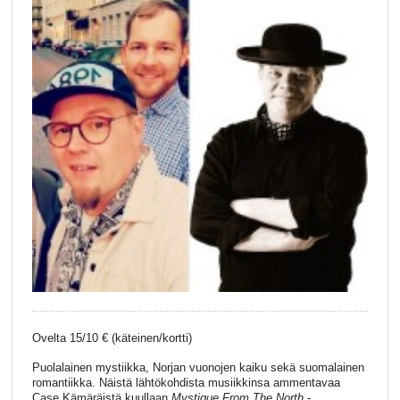
Ovelta 15/10 € (käteinen/kortti)
Puolalainen mystiikka, Norjan vuonojen kaiku sekä suomalainen
romantiikka. Näistä lähtökohdista musiikkinsa ammentavaa
Case Kämäräistä kuullaan
Mystique From The North
-