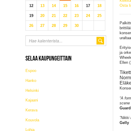
Keikka
Osta l
12
13
14
15
16
17
18
19
20
21
22
23
24
25
Palkitt
26
27
28
29
30
brittil
konser
uralta
Erityi
ja ork
SELAA KAUPUNGEITTAIN
Wheeler
Ellen 
Espoo
Tikett
Norma
Hanko
Eläke
Konsert
Helsinki
“A for
Kajaani
scene 
Guard
Kerava
”Nikki 
Kouvola
Gelly
Lohja