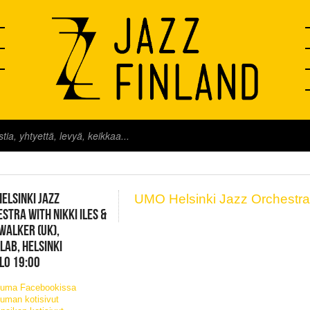
FINLAND LIVE
ELSINKI JAZZ
UMO Helsinki Jazz Orchestr
STRA WITH NIKKI ILES &
WALKER (UK),
ELAB, HELSINKI
KLO 19:00
tuma Facebookissa
uman kotisivut