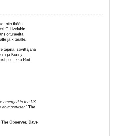
a, niin ikään
si G Livelabin
ansioituneelta
le ja kitaralle.
eltäjänä, sovittajana
lenin ja Kenny
nistipoliitikko Red
ave emerged in the UK
s animproviser.”
The
”
The Observer, Dave