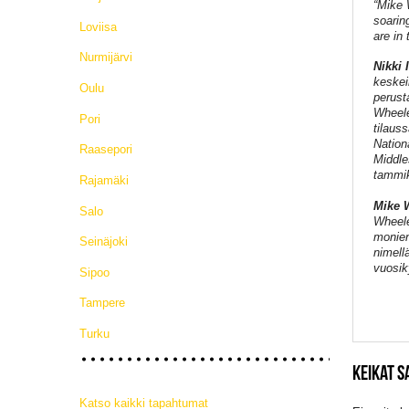
“Mike 
soarin
Loviisa
are in
Nurmijärvi
Nikki 
keskei
Oulu
perust
Wheele
Pori
tilaus
Nation
Raasepori
Middle
tammik
Rajamäki
Mike 
Salo
Wheele
monien
Seinäjoki
nimell
vuosi
Sipoo
Tampere
Turku
KEIKAT S
Katso kaikki tapahtumat