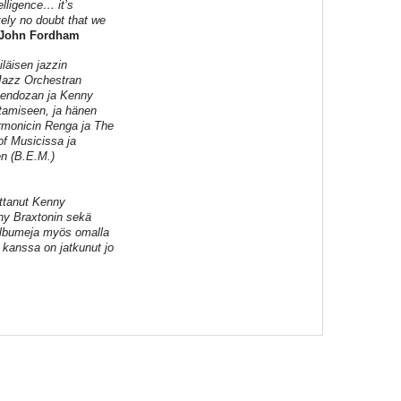
elligence… it’s
tely no doubt that we
 John Fordham
iläisen jazzin
 Jazz Orchestran
 Mendozan ja Kenny
htamiseen, ja hänen
armonicin Renga ja The
of Musicissa ja
en (B.E.M.)
oittanut Kenny
ny Braxtonin sekä
 albumeja myös omalla
 kanssa on jatkunut jo