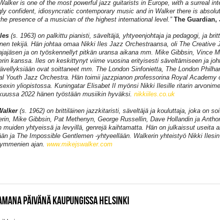
Walker is one of the most powerful jazz guitarists in Europe, with a surreal int
gly confident, idiosyncratic contemporary music and in Walker there is absolu
 the presence of a musician of the highest international level.”
The Guardian,
Iles
(s. 1963) on palkittu pianisti, säveltäjä, yhtyeenjohtaja ja pedagogi, ja britt
nen tekijä. Hän johtaa omaa Nikki Iles Jazz Orchestraansa, oli The Creative
ajajäsen ja on työskennellyt pitkän uransa aikana mm. Mike Gibbsin, Vince
rin kanssa. Iles on keskittynyt viime vuosina erityisesti säveltämiseen ja jo
sävellyksiään ovat soittaneet mm. The London Sinfonietta, The London Philh
al Youth Jazz Orchestra. Hän toimii jazzpianon professorina Royal Academy 
sexin yliopistossa. Kuningatar Elisabet II myönsi Nikki Ilesille ritarin arvonim
uussa 2022 hänen työstään musiikin hyväksi.
nikkiiles.co.uk
Walker
(s. 1962) on brittiläinen jazzkitaristi, säveltäjä ja kouluttaja, joka on s
rin, Mike Gibbsin, Pat Methenyn, George Russellin, Dave Hollandin ja Antho
 muiden yhtyeissä ja levyillä, genrejä kaihtamatta. Hän on julkaissut useita
ään ja The Impossible Gentlemen -yhtyeellään. Walkerin yhteistyö Nikki Ilesin
kymmenien ajan.
www.mikejswalker.com
AMANA PÄIVÄNÄ KAUPUNGISSA HELSINKI