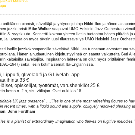
paikan kotisivut
ippu
u brittiläinen pianisti, säveltäjä ja yhtyeenjohtaja
Nikki Iles
ja hänen aisaparins
äinen jazzkitaristi
Mike Walker
saapuvat UMO Helsinki Jazz Orchestran vieraik
ttiin 8. syyskuuta. Konsertti kokoaa yhteen Ilesin tuotantoa hänen pitkältä ja 
an, ja luvassa on myös täysin uusi tilaussävellys UMO Helsinki Jazz Orchestral
sesti isoille jazzkokoonpanoille säveltävä Nikki Iles tunnetaan arvostettuna säv
estroijana. Hänen ainutlaatuinen kirjoitustyylinsä on saanut vaikutteita Geri Al
in kaltaisilta säveltäjiltä. Inspiraarion lähteenä on ollut myös brittiläinen femi
(1891–1947) sekä Ilesin kotimaisemat Itä-Englannissa.
i, Lippu.fi, glivelab.fi ja G Livelab -app
alihinta 33 €
läiset, opiskelijat, työttömät, varushenkilöt 25 €
in kesto n. 2 h, sis. väliajan. Ovet auki klo 18.
midable UK jazz presence” ….“Iles is one of the most refreshing figures to h
in recent times, with a liquid sound and supple, obliquely resolved phrasing a
ian, John Fordham
Iles is a pianist of extraordinary imagination who thrives on fugitive melodies.