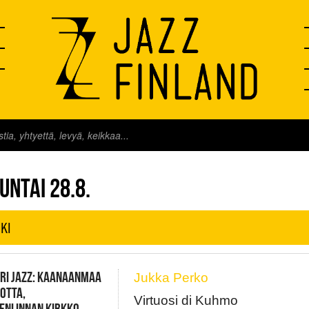
FINLAND LIVE
UNTAI 28.8.
KI
RI JAZZ: KAANAANMAA
Jukka Perko
OTTA,
Virtuosi di Kuhmo
ENLINNAN KIRKKO,