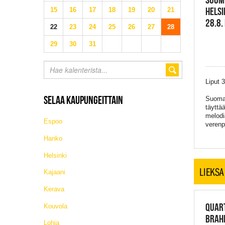
HELSI
15
16
17
18
19
20
21
28.8.
22
23
24
25
26
27
28
29
30
31
Liput 
SELAA KAUPUNGEITTAIN
Suomal
täyttä
melodi
Espoo
verenp
Hanko
Helsinki
LIEKSA
Kajaani
Kerava
QUART
Kouvola
BRAHE
Lohja