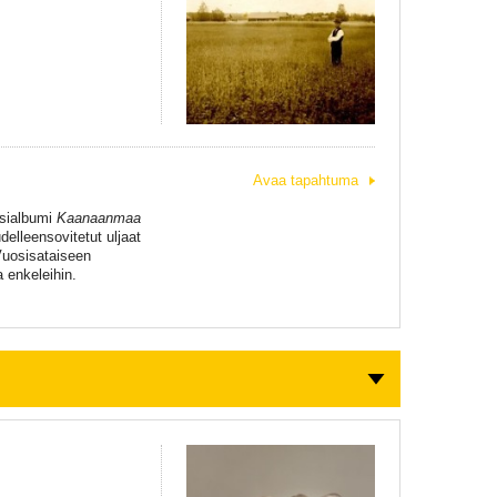
Avaa tapahtuma
rsialbumi
Kaanaanmaa
elleensovitetut uljaat
Vuosisataiseen
 enkeleihin.