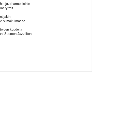
oihin jazzharmonioihin
vat rytmit
tijakin -
lke silmäkulmassa.
toiden kuudella
an ’Suomen Jazzliiton