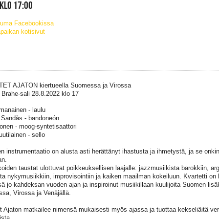
 KLO 17:00
tuma Facebookissa
paikan kotisivut
ET AJATON kiertueella Suomessa ja Virossa
 Brahe-sali 28.8.2022 klo 17
manainen - laulu
 Sandås - bandoneón
konen - moog-syntetisaattori
utilainen - sello
n instrumentaatio on alusta asti herättänyt ihastusta ja ihmetystä, ja se onk
an.
oiden taustat ulottuvat poikkeuksellisen laajalle: jazzmusiikista barokkiin, arg
ta nykymusiikkiin, improvisointiin ja kaiken maailman kokeiluun. Kvartetti on l
ä jo kahdeksan vuoden ajan ja inspiroinut musiikillaan kuulijoita Suomen lisä
ssa, Virossa ja Venäjällä.
t Ajaton matkailee nimensä mukaisesti myös ajassa ja tuottaa kekseliäitä vers
ista.