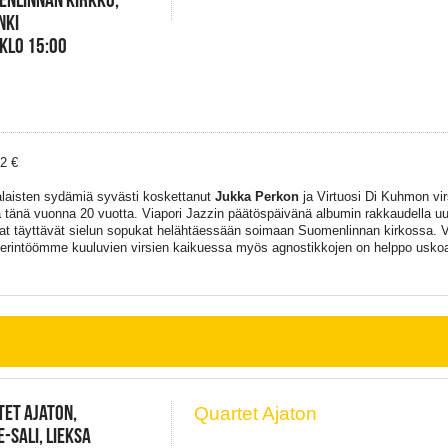
NKI
 KLO 15:00
32 €
aisten sydämiä syvästi koskettanut
Jukka Perkon
ja Virtuosi Di Kuhmon vi
ä tänä vuonna 20 vuotta. Viapori Jazzin päätöspäivänä albumin rakkaudella uud
at täyttävät sielun sopukat helähtäessään soimaan Suomenlinnan kirkossa. 
erintöömme kuuluvien virsien kaikuessa myös agnostikkojen on helppo uskoa
ET AJATON,
Quartet Ajaton
-SALI, LIEKSA