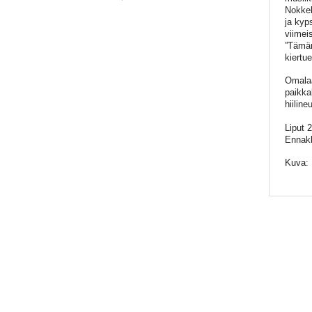
Nokkela
ja kyp
viimei
”Tämän 
kiertu
Omalaa
paikka
hiiline
Liput 
Ennak
Kuva: 