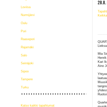
28.8.
Loviisa
Tapah
Nurmijärvi
Keikka
Oulu
Pori
Raasepori
QUART
Lieksa
Rajamäki
Mia Si
Salo
Henrik
Kari I
Seinäjoki
Aino Ju
Sipoo
Yhtyee
laatua
Tampere
Muusik
tangos
Turku
yhdess
Ruotsi
Quarte
Katso kaikki tapahtumat
musiik