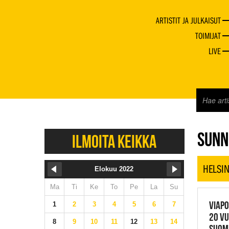
ARTISTIT JA JULKAISUT
TOIMIJAT
LIVE
JAZZ 
SUNN
ILMOITA KEIKKA
HELSIN
Elokuu 2022
Ma
Ti
Ke
To
Pe
La
Su
VIAPO
1
2
3
4
5
6
7
20 VU
8
9
10
11
12
13
14
SUOM