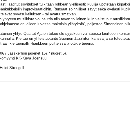
sti laaditut sovitukset tulkitaan rohkean ylellisesti: kuulija upotetaan kirpak
sänkukkeisiin improvisaatioihin. Runsaat soinnilliset sävyt sekä ovelasti kupli
stelevät syväsukelluksen - tai avaruusmatkan.
yhtyeen musiikista voi nauttia niin tavan tolliainen kuin valistunut musiikintun
eohjelmassa on jälleen luvassa makoisia yllätyksiä”, paljastaa Simanainen pi
tuinen yhtye Quartet Ajaton tekee elo-syyskuun vaihteessa kiertueen konser
kunnalla. Kiertue on yhteistuotanto Suomen Jazzliiton kanssa ja se toteuteta
utraali kiertuemalli’ -hankkeen puitteissa pilottikiertueena.
20€ / Jazzkerhon jäsenet 15€ / nuoret 5€
komyynti KK-Kuva Joensuu
Heidi Strengell