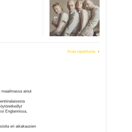
Avaa tapahtuma
in maailmassa ainut
entiinalaisesta
öytöretkeillyt
ksi Englannissa,
ioita eri aikakausien