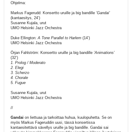
Ohjelma:
Markus Fagerudd: Konsertto uruille ja big bandille
’Gandai’
(kantaesitys, 24’)
Susanne Kujala, urut
UMO Helsinki Jazz Orchestra
Duke Ellington:
A Tone Parallel to Harlem
(14’)
UMO Helsinki Jazz Orchestra
Örjan Fahlström: Konsertto uruille ja big bandille
’Animations’
(32’)
1. Prolog / Moderato
2. Elegi
3. Scherzo
4. Chorale
5. Fugue
Susanne Kujala, urut
UMO Helsinki Jazz Orchestra
//
Gandai
on liettuaa ja tarkoittaa huhua, kuulopuhetta. Se on
myös Markus Fageruddin uusi, tässä konsertissa
kantaesitettävä sävellys uruille ja big bandille. Gandai sai