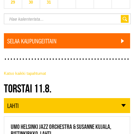
29
30
31
SELAA KAUPUNGEITTAIN
Katso kaikki tapahtumat
JAZZ FINLAND LIVE
TORSTAI 11.8.
LAHTI
UMO HELSINKI JAZZ ORCHESTRA & SUSANNE KUJALA,
RISTINKIRKKO, LAHTI