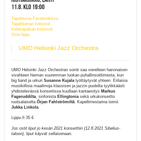
11.8. KLO 19:00
Tapahtuma Facebookissa
Tapahtuman kotisivut
Keikkapaikan kotisivut
Osta lippu
UMO Helsinki Jazz Orchestra
UMO Helsinki Jazz Orchestran sointi saa vierelleen harvinaisen
vivahteen hieman suuremman luokan puhallinsoittimesta, kun
big band ja urkuri
Susanne Kujala
lyöttäytyvät yhteen. Erilaisia
musiikillisia maailmoja klassisen ja jazzin puolelta tyylikkäästi
yhdistelevässä konsertissa kuullaan kantaesitys
Markus
Fageruddilta
, sinfonista
Ellingtonia
sekä urkukonsertto
ruotsalaiselta
Örjan Fahlströmiltä
. Kapellimestarina toimii
Jukka Linkola
.
Lippu.fi 35 €
Jos ostit liput jo kesän 2021 konserttiin (12.8.2021 Sibelius-
taloon), liput käyvät sellaisenaan.