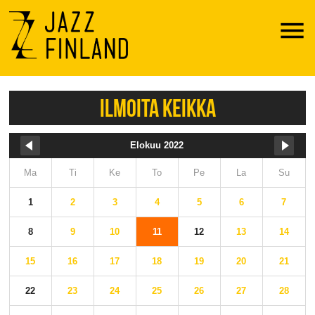
Menu
ILMOITA KEIKKA
Elokuu 2022
Ma
Ti
Ke
To
Pe
La
Su
1
2
3
4
5
6
7
8
9
10
11
12
13
14
15
16
17
18
19
20
21
22
23
24
25
26
27
28