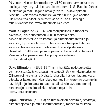
20 vuotta. Hän on kantaesittänyt yli 50 teosta harmonikalle tai
uruille ja levyttänyt viisi omaa albumia mm. J. S. Bachin, Juhani
Nuorvalan ja Max Regerin sävellyksistä. Taideyliopiston
Sibelius-Akatemiasta tohtoriksi valmistunut Kujala opettaa
urkujensoittoa Sibelius-Akatemiassa ja Länsi-Helsingin
musiikkiopistossa. www.susannekujala.com
Markus Fagerudd
(s. 1961) on monipuolinen ja tuottelias
säveltäjä, jonka tuotantoon kuuluu teoksia sekä
sooloinstrumenteille että kamari- ja sinfoniaorkestereille ja
kuoroille, lapsia unohtamatta: hänen tunnetuimpiin töihinsä
kuuluvat lastenoopperat Seitsemän koiraveljestä sekä
Heinähattu, Vilttitossu ja suuri pamaus. Fagerudd on toiminut
Vaasan ja Lappeenrannan kaupunginorkesterien
nimikkosäveltäjänä.
Duke Ellingtonin
(1899–1974) nimi herättää poikkeuksetta
voimakkaita säväyksiä jazzin ystävissä. Syy on yksinkertainen:
Ellington oli loistelias säveltäjä, joka ylitti häneen ladatut kovat
odotukset jatkuvasti. Hän lukeutuu musiikin historian suurimpiin
säveltäjiin, jonka laaja tuotanto sisältää niin jazz-standardeja,
konserttoja, tanssimusiikkia, sävelrunoja kuin
elokuvamusiikkiakin.
Örjan Fahlström
(s. 1953) on ruotsalainen säveltäjä, sovittaja,
orkesterinjohtaja ja multi-instrumentalisti, monessa mukana