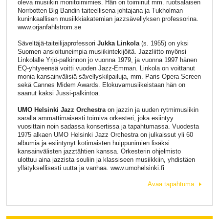
oleva musiikin monitoimimies. Hän on toiminut mm. ruotsalaisen
Norrbotten Big Bandin taiteellisena johtajana ja Tukholman
kuninkaallisen musiikkiakatemian jazzsävellyksen professorina.
www.orjanfahlstrom.se
Säveltäjä-taiteilijaprofessori
Jukka Linkola
(s. 1955) on yksi
Suomen ansioituneimpia musiikintekijöitä. Jazzliitto myönsi
Linkolalle Yrjö-palkinnon jo vuonna 1979, ja vuonna 1997 hänen
EQ-yhtyeensä voitti vuoden Jazz-Emman. Linkola on voittanut
monia kansainvälisiä sävellyskilpailuja, mm. Paris Opera Screen
sekä Cannes Midem Awards. Elokuvamusiikeistaan hän on
saanut kaksi Jussi-palkintoa.
UMO Helsinki Jazz Orchestra
on jazzin ja uuden rytmimusiikin
saralla ammattimaisesti toimiva orkesteri, joka esiintyy
vuosittain noin sadassa konsertissa ja tapahtumassa. Vuodesta
1975 alkaen UMO Helsinki Jazz Orchestra on julkaissut yli 60
albumia ja esiintynyt kotimaisten huippunimien lisäksi
kansainvälisten jazztähtien kanssa. Orkesterin ohjelmisto
ulottuu aina jazzista souliin ja klassiseen musiikkiin, yhdistäen
yllätyksellisesti uutta ja vanhaa. www.umohelsinki.fi
Avaa tapahtuma