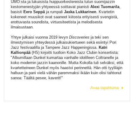
UMO:sta ja lukuisista huippuorkestereista tutun suomijazzin
kestomenestyjän yhtyeessä soittavat pianisti
Alexi Tuomarila
,
basisti
Eero Seppä
ja rumpali
Jaska Lukkarinen
. Kvartetin
kokeneet muusikot ovat saaneet kiitosta erityisesti svengistä,
erottuvasta soundista, virtuositeetista ja melodisesta
ilmaisustaan.
Yhtye julkaisi vuonna 2019 levyn
Discoveries
ja teki sen
ilmestymisen yhteydessä julkaisukiertueen sekä esiintyi Pori
Jazz festivaalilla ja Tampere Jazz Happeningissa.
Katri
Kallionpää
(HS) kirjoitti tuolloin Koko Jazz Clubin konsertista:
"Albumillaan Dunkel kumartaa vanhalle idolilleen Coltranelle ja
koko modernin jazzin kaanonille. Mutta Kokolla tuli selväksi, että
kvartetteineen Dunkel myös haastoi perinnettä. Hän otti tyylilajin
haltuun ja pani vielä vähän paremmaksi ikään kuin olisi tahtonut
sanoa: Täältä pesee, kaverit!"
Avaa tapahtuma