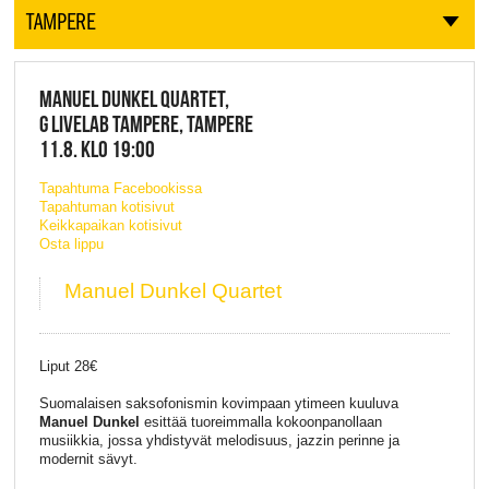
TAMPERE
MANUEL DUNKEL QUARTET,
G LIVELAB TAMPERE, TAMPERE
11.8. KLO 19:00
Tapahtuma Facebookissa
Tapahtuman kotisivut
Keikkapaikan kotisivut
Osta lippu
Manuel Dunkel Quartet
Liput 28€
Suomalaisen saksofonismin kovimpaan ytimeen kuuluva
Manuel Dunkel
esittää tuoreimmalla kokoonpanollaan
musiikkia, jossa yhdistyvät melodisuus, jazzin perinne ja
modernit sävyt.