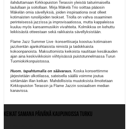
ilahduttamaan Kirkkopuiston Terassin yleisöä taiturimaisella
laulullaan ja soitollaan. Mirja Mäkelä Trio soittaa pääosin
Mäkelän omia sävellyksiä, joiden inspiraationa ovat olleet
kotimaisten runoilijoiden teokset. Triolla on vahva osaaminen
perinteisessä jazzissa ja improvisaatiossa, mutta kappaleissa
kuuluu myös kansanmusiikin vivahteita. Kolmikkoa on kehuttu
leikkisästä otteestaan sekä raikkaista sävellyksistään.
Flame Jazz Summer Live -konserttisarja koostuu kotimaisen
jazzkentän ajankohtaisista nimistä ja taidokkaista
kokoonpanoista. Maksuttomista keikoista nautitaan kesäkauden
ajan aina keskiviikkoisin viihtyisässä puistotunnelmassa Turun
Tuomiokirkonpuistossa.
Huom. tapahtumalla on säävaraus.
Koska konserttimme
järjestetään ulkotilassa, sateisella säällä voimme joutua
siirtämään illan keikan. Mahdollisista muutoksista ilmoitetaan
Kirkkopuiston Terassin ja Flame Jazzin sosiaalisen median
kanavissa.
KEIKAT SAMANA PÄIVÄNÄ KAUPUNGISSA TURKU
Ei muita keikkoja.