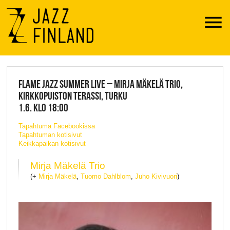
Menu
JAZZ FINLAND LIVE
FLAME JAZZ SUMMER LIVE – MIRJA MÄKELÄ TRIO,
KIRKKOPUISTON TERASSI, TURKU
1.6. KLO 18:00
Tapahtuma Facebookissa
Tapahtuman kotisivut
Keikkapaikan kotisivut
Mirja Mäkelä Trio
(+
Mirja Mäkelä
,
Tuomo Dahlblom
,
Juho Kivivuori
)