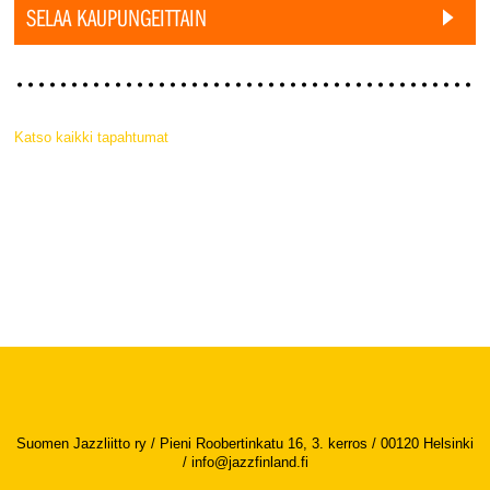
SELAA KAUPUNGEITTAIN
Katso kaikki tapahtumat
Suomen Jazzliitto ry / Pieni Roobertinkatu 16, 3. kerros / 00120 Helsinki
/
info@jazzfinland.fi