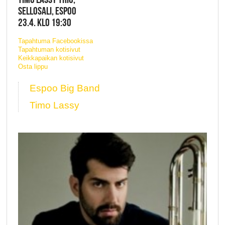
SELLOSALI, ESPOO
23.4. KLO 19:30
Tapahtuma Facebookissa
Tapahtuman kotisivut
Keikkapaikan kotisivut
Osta lippu
Espoo Big Band
Timo Lassy