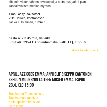
albumin viiden tähden arvoiseksi ja suitsutus jatkui pian
kansainvälistä mediaa myöten.
Timo Lassy, saksofoni
Ville Herrala, kontrabasso
Jaska Lukkarinen, rummut
Kesto n. 2 h 45 min, väliaika
Liput alk. 29/24 € + toimitusmaksu (alk. 1 €), Lippu.fi
Avaa tapahtuma
APRIL JAZZ GOES EMMA: ANNI ELIF & SEPPO KANTONEN,
ESPOON MODERNIN TAITEEN MUSEO EMMA, ESPOO
23.4. KLO 15:00
Tapahtuma Facebookissa
Tapahtuman kotisivut
Keikkapaikan kotisivut
Osta lippu