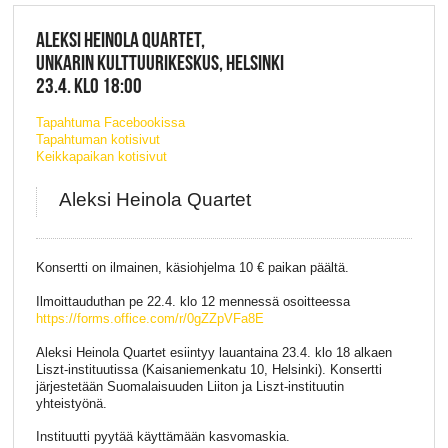
ALEKSI HEINOLA QUARTET,
UNKARIN KULTTUURIKESKUS, HELSINKI
23.4. KLO 18:00
Tapahtuma Facebookissa
Tapahtuman kotisivut
Keikkapaikan kotisivut
Aleksi Heinola Quartet
Konsertti on ilmainen, käsiohjelma 10 € paikan päältä.
Ilmoittauduthan pe 22.4. klo 12 mennessä osoitteessa
https://forms.office.com/r/0gZZpVFa8E
Aleksi Heinola Quartet esiintyy lauantaina 23.4. klo 18 alkaen
Liszt-instituutissa (Kaisaniemenkatu 10, Helsinki). Konsertti
järjestetään Suomalaisuuden Liiton ja Liszt-instituutin
yhteistyönä.
Instituutti pyytää käyttämään kasvomaskia.