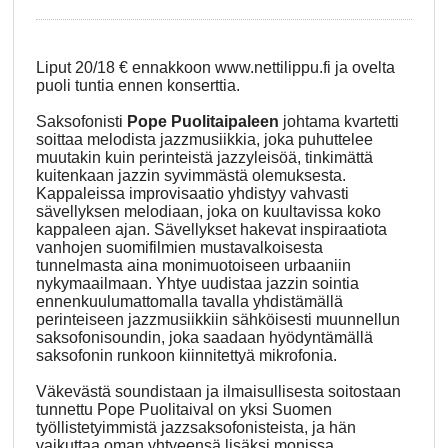
Liput 20/18 € ennakkoon www.nettilippu.fi ja ovelta
puoli tuntia ennen konserttia.
Saksofonisti
Pope Puolitaipaleen
johtama kvartetti
soittaa melodista jazzmusiikkia, joka puhuttelee
muutakin kuin perinteistä jazzyleisöä, tinkimättä
kuitenkaan jazzin syvimmästä olemuksesta.
Kappaleissa improvisaatio yhdistyy vahvasti
sävellyksen melodiaan, joka on kuultavissa koko
kappaleen ajan. Sävellykset hakevat inspiraatiota
vanhojen suomifilmien mustavalkoisesta
tunnelmasta aina monimuotoiseen urbaaniin
nykymaailmaan. Yhtye uudistaa jazzin sointia
ennenkuulumattomalla tavalla yhdistämällä
perinteiseen jazzmusiikkiin sähköisesti muunnellun
saksofonisoundin, joka saadaan hyödyntämällä
saksofonin runkoon kiinnitettyä mikrofonia.
Väkevästä soundistaan ja ilmaisullisesta soitostaan
tunnettu Pope Puolitaival on yksi Suomen
työllistetyimmistä jazzsaksofonisteista, ja hän
vaikuttaa oman yhtyeensä lisäksi monissa