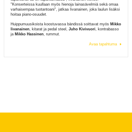
"Konserteissa kuullaan myös hienoja lainasävelmiä sekä omaa
varhaisempaa tuotantoani", jatkaa Iivanainen, joka laulun lisäksi
hoitaa piano-osuudet.
Huippumuusikoista koostuvassa bändissä soittavat myös
Mikko
Iivanainen
, kitarat ja pedal steel,
Juho Kivivuori
, kontrabasso
ja
Mikko Hassinen
, rummut.
Avaa tapahtuma