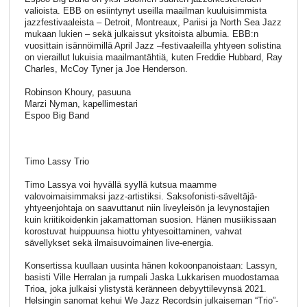
valioista. EBB on esiintynyt useilla maailman kuuluisimmista
jazzfestivaaleista – Detroit, Montreaux, Pariisi ja North Sea Jazz
mukaan lukien – sekä julkaissut yksitoista albumia. EBB:n
vuosittain isännöimillä April Jazz –festivaaleilla yhtyeen solistina
on vieraillut lukuisia maailmantähtiä, kuten Freddie Hubbard, Ray
Charles, McCoy Tyner ja Joe Henderson.
Robinson Khoury, pasuuna
Marzi Nyman, kapellimestari
Espoo Big Band
Timo Lassy Trio
Timo Lassya voi hyvällä syyllä kutsua maamme
valovoimaisimmaksi jazz-artistiksi. Saksofonisti-säveltäjä-
yhtyeenjohtaja on saavuttanut niin liveyleisön ja levynostajien
kuin kriitikoidenkin jakamattoman suosion. Hänen musiikissaan
korostuvat huippuunsa hiottu yhtyesoittaminen, vahvat
sävellykset sekä ilmaisuvoimainen live-energia.
Konsertissa kuullaan uusinta hänen kokoonpanoistaan: Lassyn,
basisti Ville Herralan ja rumpali Jaska Lukkarisen muodostamaa
Trioa, joka julkaisi ylistystä keränneen debyyttilevynsä 2021.
Helsingin sanomat kehui We Jazz Recordsin julkaiseman “Trio”-