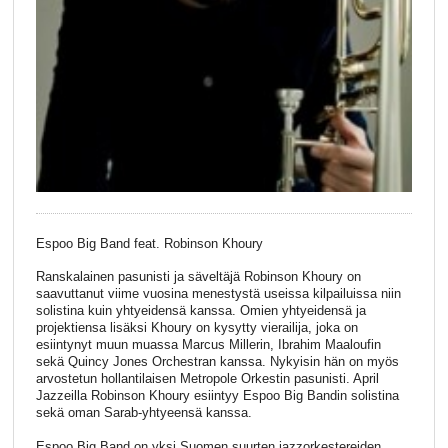
Espoo Big Band feat. Robinson Khoury
Ranskalainen pasunisti ja säveltäjä Robinson Khoury on
saavuttanut viime vuosina menestystä useissa kilpailuissa niin
solistina kuin yhtyeidensä kanssa. Omien yhtyeidensä ja
projektiensa lisäksi Khoury on kysytty vierailija, joka on
esiintynyt muun muassa Marcus Millerin, Ibrahim Maaloufin
sekä Quincy Jones Orchestran kanssa. Nykyisin hän on myös
arvostetun hollantilaisen Metropole Orkestin pasunisti. April
Jazzeilla Robinson Khoury esiintyy Espoo Big Bandin solistina
sekä oman Sarab-yhtyeensä kanssa.
Espoo Big Band on yksi Suomen suurten jazzorkestereiden