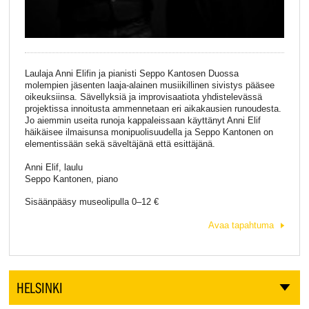
Laulaja Anni Elifin ja pianisti Seppo Kantosen Duossa
molempien jäsenten laaja-alainen musiikillinen sivistys pääsee
oikeuksiinsa. Sävellyksiä ja improvisaatiota yhdistelevässä
projektissa innoitusta ammennetaan eri aikakausien runoudesta.
Jo aiemmin useita runoja kappaleissaan käyttänyt Anni Elif
häikäisee ilmaisunsa monipuolisuudella ja Seppo Kantonen on
elementissään sekä säveltäjänä että esittäjänä.
Anni Elif, laulu
Seppo Kantonen, piano
Sisäänpääsy museolipulla 0–12 €
Avaa tapahtuma
HELSINKI