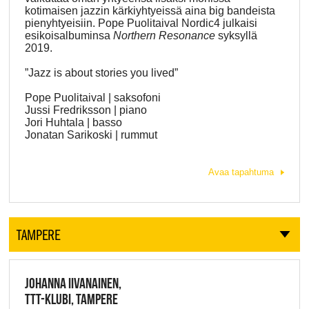
kotimaisen jazzin kärkiyhtyeissä aina big bandeista
pienyhtyeisiin. Pope Puolitaival Nordic4 julkaisi
esikoisalbuminsa
Northern Resonance
syksyllä
2019.
”Jazz is about stories you lived”
Pope Puolitaival | saksofoni
Jussi Fredriksson | piano
Jori Huhtala | basso
Jonatan Sarikoski | rummut
Avaa tapahtuma
TAMPERE
JOHANNA IIVANAINEN,
TTT-KLUBI, TAMPERE