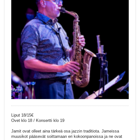
Liput 18/15€
Ovet klo 18 / Konsertti klo 19
Jamit ovat olleet aina tärkeä osa jazzin traditiota. Jameissa
muusikot pääsevät soittamaan eri kokoonpanoissa ja ne ovat