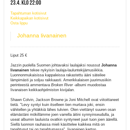
23.4. KLO 22:00
Tapahtuman kotisivut
Keikkapaikan kotisivut
Osta lippu
Johanna Iivanainen
Liput 25 €
Jazzin puolella Suomen johtavaksi laulajaksi noussut
Johanna
Iivanainen
tekee nykyisin laulaja-lauluntekijämusiikkia.
Luonnonmukaisissa kappaleissa rakastettu ääni säteilee
lämpimästi ja soljuu raikkaasti. Amerikkalaisen juurimusiikin
perinteestä ammentava
Broken River
-albumi muodostaa
Iivanaisen keikkaohjelmiston kivijalan.
Shawn Colvin, Jackson Browne ja Joni Mitchell ovat viitoittaneet
tietä. "Levy syntyi kuin itselleen tien murtava joki, ensin
vähitellen ja yhtäkkiä lähes tulvien. Olen viettänyt suuren osan
elämästäni mökillämme joen varrella äitini synnyinseudulla, ja
useat albumin lauluista ovatkin syntyneet juuri tuon joen äärellä.
Siellä luonnon rauhassa mieli käsittelee kaikkea mitä on
tapahtunut tai on tapahtumassa", Iivanainen kertoo.