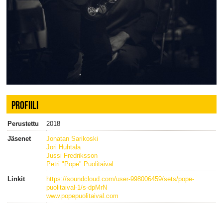
PROFIILI
Perustettu
2018
Jäsenet
Jonatan Sarikoski
Jori Huhtala
Jussi Fredriksson
Petri "Pope" Puolitaival
Linkit
https://soundcloud.com/user-998006459/sets/pope-
puolitaival-1/s-dpMrN
www.popepuolitaival.com