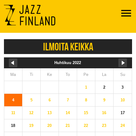
Menu
ILMOITA KEIKKA
Huhtikuu 2022
Ma
Ti
Ke
To
Pe
La
Su
1
2
3
4
5
6
7
8
9
10
11
12
13
14
15
16
17
18
19
20
21
22
23
24