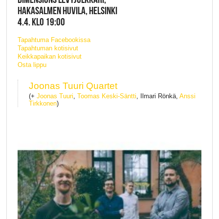
HAKASALMEN HUVILA, HELSINKI
4.4. KLO 19:00
Tapahtuma Facebookissa
Tapahtuman kotisivut
Keikkapaikan kotisivut
Osta lippu
Joonas Tuuri Quartet
(+
Joonas Tuuri
,
Toomas Keski-Säntti
, Ilmari Rönkä,
Anssi
Tirkkonen
)