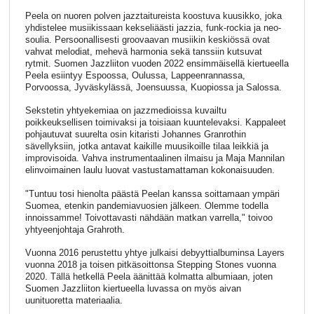
Peela on nuoren polven jazztaitureista koostuva kuusikko, joka
yhdistelee musiikissaan kekseliäästi jazzia, funk-rockia ja neo-
soulia. Persoonallisesti groovaavan musiikin keskiössä ovat
vahvat melodiat, mehevä harmonia sekä tanssiin kutsuvat
rytmit. Suomen Jazzliiton vuoden 2022 ensimmäisellä kiertueella
Peela esiintyy Espoossa, Oulussa, Lappeenrannassa,
Porvoossa, Jyväskylässä, Joensuussa, Kuopiossa ja Salossa.
Sekstetin yhtyekemiaa on jazzmedioissa kuvailtu
poikkeuksellisen toimivaksi ja toisiaan kuuntelevaksi. Kappaleet
pohjautuvat suurelta osin kitaristi Johannes Granrothin
sävellyksiin, jotka antavat kaikille muusikoille tilaa leikkiä ja
improvisoida. Vahva instrumentaalinen ilmaisu ja Maja Mannilan
elinvoimainen laulu luovat vastustamattaman kokonaisuuden.
"Tuntuu tosi hienolta päästä Peelan kanssa soittamaan ympäri
Suomea, etenkin pandemiavuosien jälkeen. Olemme todella
innoissamme! Toivottavasti nähdään matkan varrella," toivoo
yhtyeenjohtaja Grahroth.
Vuonna 2016 perustettu yhtye julkaisi debyyttialbuminsa Layers
vuonna 2018 ja toisen pitkäsoittonsa Stepping Stones vuonna
2020. Tällä hetkellä Peela äänittää kolmatta albumiaan, joten
Suomen Jazzliiton kiertueella luvassa on myös aivan
uunituoretta materiaalia.