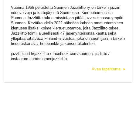
Vuonna 1966 perustettu Suomen Jazzliitto ry on tärkein jazzin
edunvalvoja ja kattojärjestö Suomessa. Kiertuetoiminnalla
Suomen Jazzliitto tukee missiotaan pitää jazz soimassa ympäri
Suomen. Kevätkaudella 2022 nähdään kahden omatuotantoisen
kiertueen lisäksi kolme kiertuetuotantoa, joita Jazzliitto tukee.
Jazzliitto toimii alueellisesti 47 jäsenyhteisönsä kautta sekä
ylläpitää tätä Jazz Finland -sivustoa, joka on suomijazzin tärkein
tiedotuskanava, tietopankki ja konserttikalenteri.
jazzfinland.fi/jazzliitto / facebook.com/suomenjazzliitto /
instagram.com/suomenjazzliitto
Avaa tapahtuma