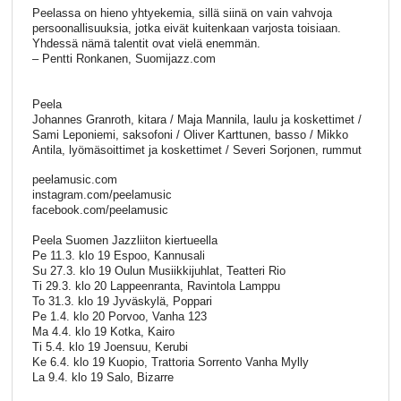
Peelassa on hieno yhtyekemia, sillä siinä on vain vahvoja
persoonallisuuksia, jotka eivät kuitenkaan varjosta toisiaan.
Yhdessä nämä talentit ovat vielä enemmän.
– Pentti Ronkanen, Suomijazz.com
Peela
Johannes Granroth, kitara / Maja Mannila, laulu ja koskettimet /
Sami Leponiemi, saksofoni / Oliver Karttunen, basso / Mikko
Antila, lyömäsoittimet ja koskettimet / Severi Sorjonen, rummut
peelamusic.com
instagram.com/peelamusic
facebook.com/peelamusic
Peela Suomen Jazzliiton kiertueella
Pe 11.3. klo 19 Espoo, Kannusali
Su 27.3. klo 19 Oulun Musiikkijuhlat, Teatteri Rio
Ti 29.3. klo 20 Lappeenranta, Ravintola Lamppu
To 31.3. klo 19 Jyväskylä, Poppari
Pe 1.4. klo 20 Porvoo, Vanha 123
Ma 4.4. klo 19 Kotka, Kairo
Ti 5.4. klo 19 Joensuu, Kerubi
Ke 6.4. klo 19 Kuopio, Trattoria Sorrento Vanha Mylly
La 9.4. klo 19 Salo, Bizarre