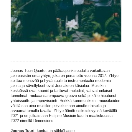
Joonas Tuuri Quartet on pääkaupunkiseudulla vaikuttavan
jazzbasistin oma yhtye, joka on perustettu vuonna 2017. Yhtye
soittaa menevää ja hyväntuulista instrumentaalia modernia
jazzia ja sävellykset ovat Joonaksen käsialaa. Musiikin
keskiössä ovat kauniit ja tarttuvat melodiat, vahvat erilaiset
tunnelmat, mukaansatempaava groove sekä pitkälle hioutunut
yhteissoitto ja improvisointi. Herkkä kommunikointi muusikoiden
välillä saa aina musiikin polveilemaan ainutkertaisella ja
arvaamattomalla tavalla. Yhtye äänitti esikoislevynsä keväällä
2021 ja se julkaistaan Eclipse Musicin kautta maaliskuussa
2022 nimellä Dimensions.
Joonas Tuuri
: kontra- ja sähköbasso