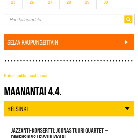
25
26
27
28
29
30
SELAA KAUPUNGEITTAIN
Katso kaikki tapahtumat
JAZZ FINLAND LIVE
MAANANTAI 4.4.
HELSINKI
JAZZANTI-KONSERTTI: JOONAS TUURI QUARTET –
DIMENSIONS LEVYJULKKARI,