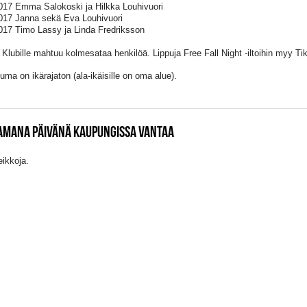
017 Emma Salokoski ja Hilkka Louhivuori
017 Janna sekä Eva Louhivuori
017 Timo Lassy ja Linda Fredriksson
Klubille mahtuu kolmesataa henkilöä. Lippuja Free Fall Night -iltoihin myy Tike
uma on ikärajaton (ala-ikäisille on oma alue).
SAMANA PÄIVÄNÄ KAUPUNGISSA VANTAA
eikkoja.