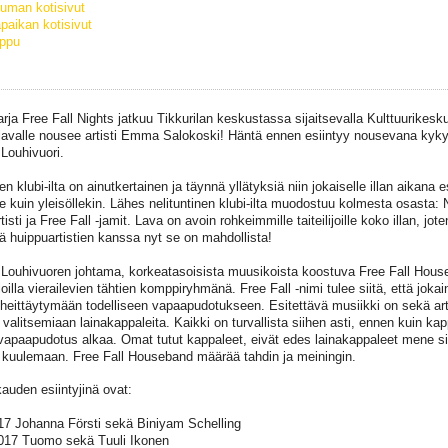
uman kotisivut
paikan kotisivut
ippu
arja Free Fall Nights jatkuu Tikkurilan keskustassa sijaitsevalla Kulttuurikesku
n lavalle nousee artisti Emma Salokoski! Häntä ennen esiintyy nousevana kyk
 Louhivuori.
n klubi-ilta on ainutkertainen ja täynnä yllätyksiä niin jokaiselle illan aikana e
ille kuin yleisöllekin. Lähes nelituntinen klubi-ilta muodostuu kolmesta osasta
tisti ja Free Fall -jamit. Lava on avoin rohkeimmille taiteilijoille koko illan, jot
yä huippuartistien kanssa nyt se on mahdollista!
 Louhivuoren johtama, korkeatasoisista muusikoista koostuva Free Fall House
lloilla vierailevien tähtien komppiryhmänä. Free Fall -nimi tulee siitä, että jokain
 heittäytymään todelliseen vapaapudotukseen. Esitettävä musiikki on sekä art
 valitsemiaan lainakappaleita. Kaikki on turvallista siihen asti, ennen kuin kap
 vapaapudotus alkaa. Omat tutut kappaleet, eivät edes lainakappaleet mene sil
u kuulemaan. Free Fall Houseband määrää tahdin ja meiningin.
auden esiintyjinä ovat:
17 Johanna Försti sekä Biniyam Schelling
017 Tuomo sekä Tuuli Ikonen