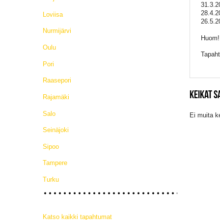
31.3.2
28.4.2
Loviisa
26.5.2
Nurmijärvi
Huom! 
Oulu
Tapaht
Pori
Raasepori
KEIKAT 
Rajamäki
Salo
Ei muita k
Seinäjoki
Sipoo
Tampere
Turku
Katso kaikki tapahtumat