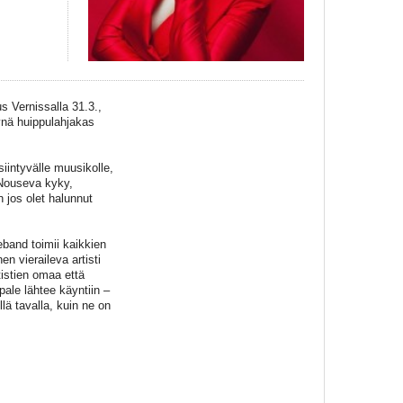
s Vernissalla 31.3.,
ynä huippulahjakas
siintyvälle muusikolle,
: Nouseva kyky,
en jos olet halunnut
band toimii kaikkien
en vieraileva artisti
istien omaa että
pale lähtee käyntiin –
lä tavalla, kuin ne on