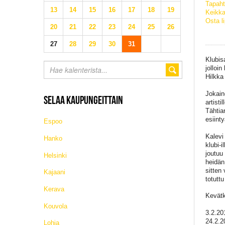
Tapaht
13
14
15
16
17
18
19
Keikka
Osta l
20
21
22
23
24
25
26
27
28
29
30
31
Klubis
jolloi
Hilkka
Jokaine
SELAA KAUPUNGEITTAIN
artist
Tähtiar
esiint
Espoo
Kalevi
Hanko
klubi-i
joutuu
Helsinki
heidän
sitten
Kajaani
totutt
Kerava
Kevätk
Kouvola
3.2.20
24.2.2
Lohja