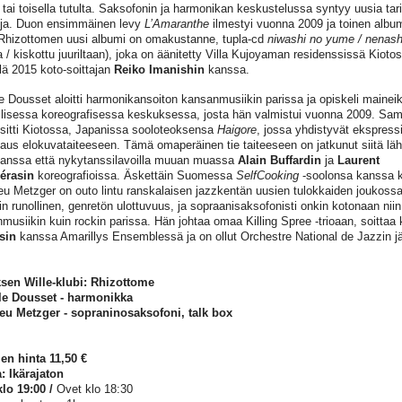
a tai toisella tutulta. Saksofonin ja harmonikan keskustelussa syntyy uusia tari
ja. Duon ensimmäinen levy
L’Amaranthe
ilmestyi vuonna 2009 ja toinen albu
Rhizottomen uusi albumi on omakustanne, tupla-cd
niwashi no yume / nenas
 / kiskottu juuriltaan), joka on äänitetty Villa Kujoyaman residenssissä Kioto
lä 2015 koto-soittajan
Reiko Imanishin
kanssa.
e Dousset aloitti harmonikansoiton kansanmusiikin parissa ja opiskeli maine
lisessa koreografisessa keskuksessa, josta hän valmistui vuonna 2009. Sa
sitti Kiotossa, Japanissa sooloteoksensa
Haigore
, jossa yhdistyvät ekspressii
kaus elokuvataiteeseen. Tämä omaperäinen tie taiteeseen on jatkunut siitä lä
anssa että nykytanssilavoilla muuan muassa
Alain Buffardin
ja
Laurent
érasin
koreografioissa. Äskettäin Suomessa
SelfCooking
-soolonsa kanssa ki
eu Metzger on outo lintu ranskalaisen jazzkentän uusien tulokkaiden joukossa
in runollinen, genretön ulottuvuus, ja sopraanisaksofonisti onkin kotonaan niin
musiikin kuin rockin parissa. Hän johtaa omaa Killing Spree -trioaan, soittaa k
sin
kanssa Amarillys Ensemblessä ja on ollut Orchestre National de Jazzin j
ksen Wille-klubi: Rhizottome
le Dousset - harmonikka
eu Metzger - sopraninosaksofoni, talk box
en hinta 11,50 €
a: Ikärajaton
klo 19:00 /
Ovet klo 18:30