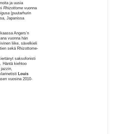
noita ja uusia
mi
Rhizottome
vuonna
higusa
(puutarhurin
ssa, Japanissa
ikkaassa Angers’n
mana vuonna hän
vinen liike, sävelkieli
htien sekä Rhizottome-
ertänyt saksofonisti
. Häntä kiehtoo
 jazzin,
larinetisti
Louis
äsen vuosina 2010-