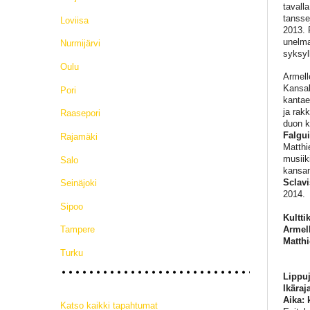
tavall
tansse
Loviisa
2013. 
unelma
Nurmijärvi
syksyl
Oulu
Armell
Kansal
Pori
kantae
ja rak
Raasepori
duon k
Falgui
Rajamäki
Matthi
musiik
Salo
kansan
Sclavi
Seinäjoki
2014.
Sipoo
Kultti
Armel
Tampere
Matthi
Turku
Lippuj
Ikäraj
Aika: 
Katso kaikki tapahtumat