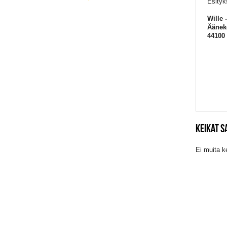
Esityk
Wille 
Äänek
44100
KEIKAT 
Ei muita k