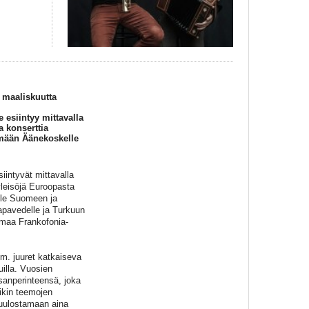
. maaliskuutta
 esiintyy mittavalla
 konserttia
ymään Äänekoskelle
iintyvät mittavalla
yleisöjä Euroopasta
elle Suomeen ja
pavedelle ja Turkuun
imaa Frankofonia-
om. juuret katkaiseva
uilla. Vuosien
sanperinteensä, joka
iikin teemojen
kuulostamaan aina