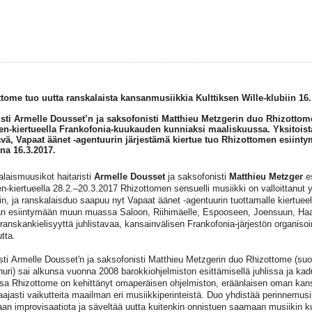
tome tuo uutta ranskalaista kansanmusiikkia Kulttiksen Wille-klubiin 16
isti Armelle Dousset’n ja saksofonisti Matthieu Metzgerin duo Rhizottome
-kiertueella Frankofonia-kuukauden kunniaksi maaliskuussa. Yksitoista
ävä, Vapaat äänet -agentuurin järjestämä kiertue tuo Rhizottomen esiint
ina 16.3.2017.
laismuusikot haitaristi
Armelle Dousset
ja saksofonisti
Matthieu Metzger
es
-kiertueella 28.2.–20.3.2017 Rhizottomen sensuelli musiikki on valloittanut 
in, ja ranskalaisduo saapuu nyt Vapaat äänet -agentuurin tuottamalle kiertue
an esiintymään muun muassa Saloon, Riihimäelle, Espooseen, Joensuun, Haa
ranskankielisyyttä juhlistavaa, kansainvälisen Frankofonia-järjestön organiso
tta.
isti Armelle Dousset'n ja saksofonisti Matthieu Metzgerin duo Rhizottome (su
huri) sai alkunsa vuonna 2008 barokkiohjelmiston esittämisellä juhlissa ja kad
sa Rhizottome on kehittänyt omaperäisen ohjelmiston, eräänlaisen oman kan
laajasti vaikutteita maailman eri musiikkiperinteistä. Duo yhdistää perinnemus
taan improvisaatiota ja säveltää uutta kuitenkin onnistuen saamaan musiikin 