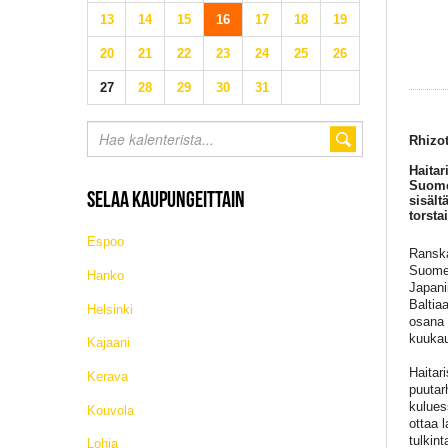
13
14
15
16
17
18
19
20
21
22
23
24
25
26
27
28
29
30
31
Rhizot
Haitar
Suomen
SELAA KAUPUNGEITTAIN
sisält
torsta
Espoo
Ranska
Suomen
Hanko
Japani
Baltia
Helsinki
osana 
kuukau
Kajaani
Haitar
Kerava
puutar
kulues
Kouvola
ottaa 
tulkin
Lohja