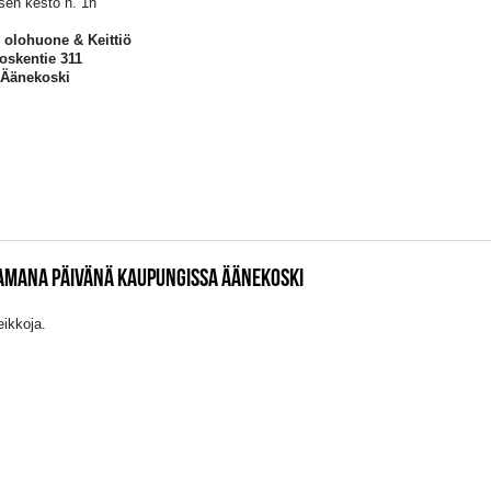
sen kesto n. 1h
- olohuone & Keittiö
oskentie 311
 Äänekoski
SAMANA PÄIVÄNÄ KAUPUNGISSA ÄÄNEKOSKI
eikkoja.