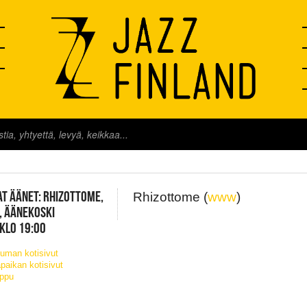
FINLAND LIVE
T ÄÄNET: RHIZOTTOME,
Rhizottome (
www
)
, ÄÄNEKOSKI
 KLO 19:00
uman kotisivut
paikan kotisivut
ippu