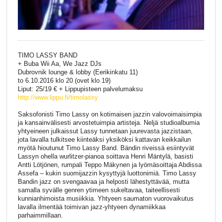
TIMO LASSY BAND
+ Buba Wii Aa, We Jazz DJs
Dubrovnik lounge & lobby (Eerikinkatu 11)
to 6.10.2016 klo 20 (ovet klo 19)
Liput: 25/19 € + Lippupisteen palvelumaksu
http://www.lippu.fi/
timolassy
Saksofonisti Timo Lassy on kotimaisen jazzin valovoimaisimpia
ja kansainvälisesti arvostetuimpia artisteja. Neljä studioalbumia
yhtyeineen julkaissut Lassy tunnetaan juurevasta jazzistaan,
jota lavalla tulkitsee kiinteäksi yksiköksi kattavan keikkailun
myötä hioutunut Timo Lassy Band. Bändin riveissä esiintyvät
Lassyn ohella wurlitzer-pianoa soittava Henri Mäntylä, basisti
Antti Lötjönen, rumpali Teppo Mäkynen ja lyömäsoittaja Abdissa
Assefa – kukin suomijazzin kysyttyjä luottonimiä. Timo Lassy
Bandin jazz on svengaavaa ja helposti lähestyttävää, mutta
samalla syvälle genren ytimeen sukeltavaa, taiteellisesti
kunnianhimoista musiikkia. Yhtyeen saumaton vuorovaikutus
lavalla ilmentää toimivan jazz-yhtyeen dynamiikkaa
parhaimmillaan.