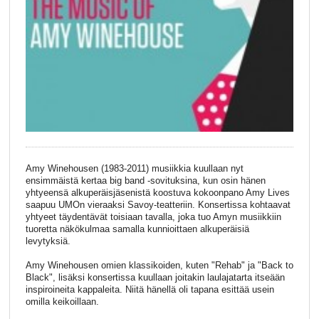
Amy Winehousen (1983-2011) musiikkia kuullaan nyt
ensimmäistä kertaa big band -sovituksina, kun osin hänen
yhtyeensä alkuperäisjäsenistä koostuva kokoonpano Amy Lives
saapuu UMOn vieraaksi Savoy-teatteriin. Konsertissa kohtaavat
yhtyeet täydentävät toisiaan tavalla, joka tuo Amyn musiikkiin
tuoretta näkökulmaa samalla kunnioittaen alkuperäisiä
levytyksiä.
Amy Winehousen omien klassikoiden, kuten "Rehab" ja "Back to
Black", lisäksi konsertissa kuullaan joitakin laulajatarta itseään
inspiroineita kappaleita. Niitä hänellä oli tapana esittää usein
omilla keikoillaan.