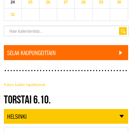
24
25
26
27
28
29
30
31
SELAA KAUPUNGEITTAIN
Katso kaikki tapahtumat
JAZZ FINLAND LIVE
TORSTAI 6.10.
HELSINKI