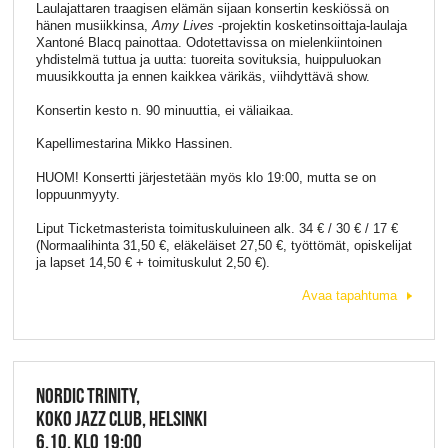
Laulajattaren traagisen elämän sijaan konsertin keskiössä on
hänen musiikkinsa,
Amy Lives
-projektin kosketinsoittaja-laulaja
Xantoné Blacq painottaa. Odotettavissa on mielenkiintoinen
yhdistelmä tuttua ja uutta: tuoreita sovituksia, huippuluokan
muusikkoutta ja ennen kaikkea värikäs, viihdyttävä show.
Konsertin kesto n. 90 minuuttia, ei väliaikaa.
Kapellimestarina Mikko Hassinen.
HUOM! Konsertti järjestetään myös klo 19:00, mutta se on
loppuunmyyty.
Liput Ticketmasterista toimituskuluineen alk. 34 € / 30 € / 17 €
(Normaalihinta 31,50 €, eläkeläiset 27,50 €, työttömät, opiskelijat
ja lapset 14,50 € + toimituskulut 2,50 €).
Avaa tapahtuma
NORDIC TRINITY,
KOKO JAZZ CLUB, HELSINKI
6.10. KLO 19:00