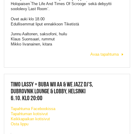
Holopaisen ́The Life And Times Of Scrooge ́ sekä debyytti
soololevy ́Last Room`.
Ovet auki klo 18.00
Edullisemmat liput ennakkoon Tiketistä
Junnu Aaltonen, saksofoni, huilu
Klaus Suonsaari, rummut
Mikko Iivanainen, kitara
Avaa tapahtuma
TIMO LASSY + BUBA WII AA & WE JAZZ DJ'S,
DUBROVNIK LOUNGE & LOBBY, HELSINKI
6.10. KLO 20:00
Tapahtuma Facebookissa
Tapahtuman kotisivut
Keikkapaikan kotisivut
Osta lippu