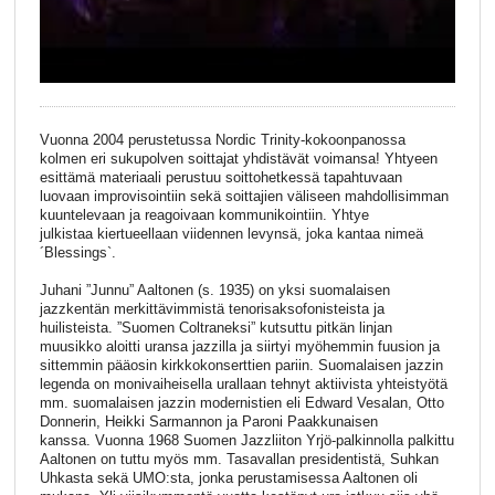
Vuonna 2004 perustetussa Nordic Trinity-kokoonpanossa
kolmen eri sukupolven soittajat yhdistävät voimansa! Yhtyeen
esittämä materiaali perustuu soittohetkessä tapahtuvaan
luovaan improvisointiin sekä soittajien väliseen mahdollisimman
kuuntelevaan ja reagoivaan kommunikointiin. Yhtye
julkistaa kiertueellaan viidennen levynsä, joka kantaa nimeä
´Blessings`.
Juhani ”Junnu” Aaltonen (s. 1935) on yksi suomalaisen
jazzkentän merkittävimmistä tenorisaksofonisteista ja
huilisteista. ”Suomen Coltraneksi” kutsuttu pitkän linjan
muusikko aloitti uransa jazzilla ja siirtyi myöhemmin fuusion ja
sittemmin pääosin kirkkokonserttien pariin. Suomalaisen jazzin
legenda on monivaiheisella urallaan tehnyt aktiivista yhteistyötä
mm. suomalaisen jazzin modernistien eli Edward Vesalan, Otto
Donnerin, Heikki Sarmannon ja Paroni Paakkunaisen
kanssa. Vuonna 1968 Suomen Jazzliiton Yrjö-palkinnolla palkittu
Aaltonen on tuttu myös mm. Tasavallan presidentistä, Suhkan
Uhkasta sekä UMO:sta, jonka perustamisessa Aaltonen oli