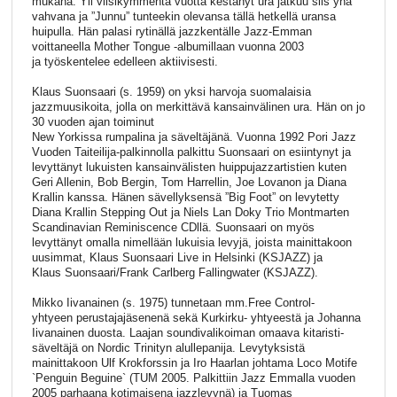
mukana. Yli viisikymmentä vuotta kestänyt ura jatkuu siis yhä
vahvana ja ”Junnu” tunteekin olevansa tällä hetkellä uransa
huipulla. Hän palasi rytinällä jazzkentälle Jazz-Emman
voittaneella Mother Tongue -albumillaan vuonna 2003
ja työskentelee edelleen aktiivisesti.
Klaus Suonsaari (s. 1959) on yksi harvoja suomalaisia
jazzmuusikoita, jolla on merkittävä kansainvälinen ura. Hän on jo
30 vuoden ajan toiminut
New Yorkissa rumpalina ja säveltäjänä. Vuonna 1992 Pori Jazz
Vuoden Taiteilija-palkinnolla palkittu Suonsaari on esiintynyt ja
levyttänyt lukuisten kansainvälisten huippujazzartistien kuten
Geri Allenin, Bob Bergin, Tom Harrellin, Joe Lovanon ja Diana
Krallin kanssa. Hänen sävellyksensä ”Big Foot” on levytetty
Diana Krallin Stepping Out ja Niels Lan Doky Trio Montmarten
Scandinavian Reminiscence CDllä. Suonsaari on myös
levyttänyt omalla nimellään lukuisia levyjä, joista mainittakoon
uusimmat, Klaus Suonsaari Live in Helsinki (KSJAZZ) ja
Klaus Suonsaari/Frank Carlberg Fallingwater (KSJAZZ).
Mikko Iivanainen (s. 1975) tunnetaan mm.Free Control-
yhtyeen perustajajäsenenä sekä Kurkirku- yhtyeestä ja Johanna
Iivanainen duosta. Laajan soundivalikoiman omaava kitaristi-
säveltäjä on Nordic Trinityn alullepanija. Levytyksistä
mainittakoon Ulf Krokforssin ja Iro Haarlan johtama Loco Motife
`Penguin Beguine` (TUM 2005. Palkittiin Jazz Emmalla vuoden
2005 parhaana kotimaisena jazzlevynä) ja Tuomas