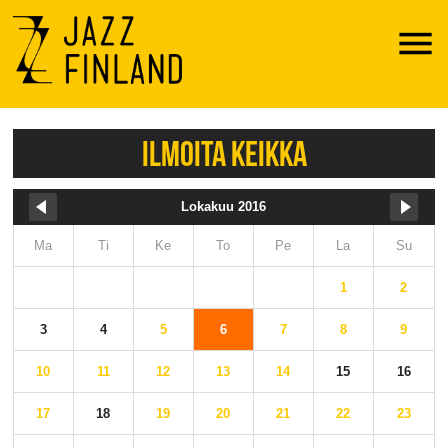
Menu
ILMOITA KEIKKA
Lokakuu 2016
Ma
Ti
Ke
To
Pe
La
Su
1
2
3
4
5
6
7
8
9
10
11
12
13
14
15
16
17
18
19
20
21
22
23