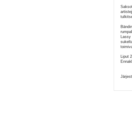
Saksof
artist
tulkit
Bändin
rumpa
Lassy 
sukelt
toimiv
Liput 
Ennakk
Järjes