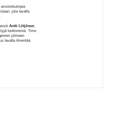
 arvostetuimpia
staan, jota lavalla
.
asisti
Antti Lötjönen
,
tyjä luottonimiä. Timo
 genren ytimeen
us lavalla ilmentää