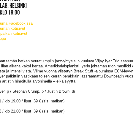
ELAB, HELSINKI
 KLO 19:00
tuma Facebookissa
uman kotisivut
paikan kotisivut
ippu
an tämän hetken seuratuimpiin jazz-yhtyeisiin kuuluva Vijay Iyer Trio saapuu L
illan aikana kaksi kertaa. Amerikkalaispianisti Iyerin johtaman trion musiikki 
sta ja intensiivistä. Viime vuonna ylistetyn Break Stuff -albuminsa ECM-levyme
Iyer palkittiin vastikään toisen kerran peräkkäin jazzraamattu Downbeatin vu
artistin himoitulla arvonimellä – eikä syyttä.
Iyer, p / Stephan Crump, b / Justin Brown, dr
/ klo 19.00 / liput 39 € (sis. narikan)
 / klo 21.00 / liput 39 € (sis. narikan)