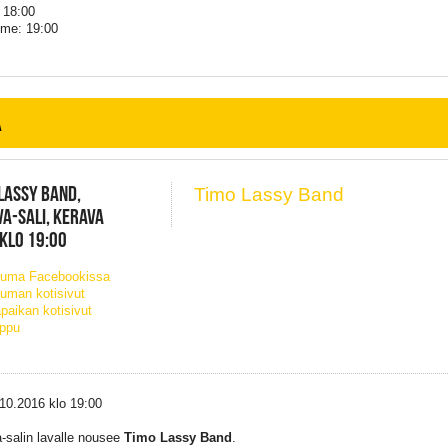
 18:00
me: 19:00
A
LASSY BAND,
Timo Lassy Band
A-SALI, KERAVA
 KLO 19:00
tuma Facebookissa
uman kotisivut
paikan kotisivut
ippu
10.2016 klo 19:00
-salin lavalle nousee
Timo Lassy Band
.