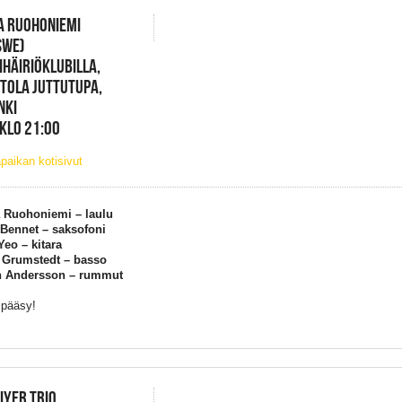
A RUOHONIEMI
SWE)
HÄIRIÖKLUBILLA,
TOLA JUTTUTUPA,
NKI
 KLO 21:00
paikan kotisivut
 Ruohoniemi – laulu
Bennet – saksofoni
eo – kitara
 Grumstedt – basso
 Andersson – rummut
 pääsy!
 IYER TRIO,