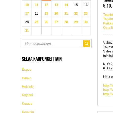
5.10.
10
11
12
13
14
15
16
17
18
19
20
21
22
23
Tapah
Tapaht
24
25
26
27
28
29
30
Keikka
Osta l
31
Väkevä
Tavast
Salesv
tulkit
SELAA KAUPUNGEITTAIN
KLO 2
KLO 21
Espoo
Liput 
Hanko
http:/
Helsinki
http:/
http:/
Kajaani
Kerava
Kouvola