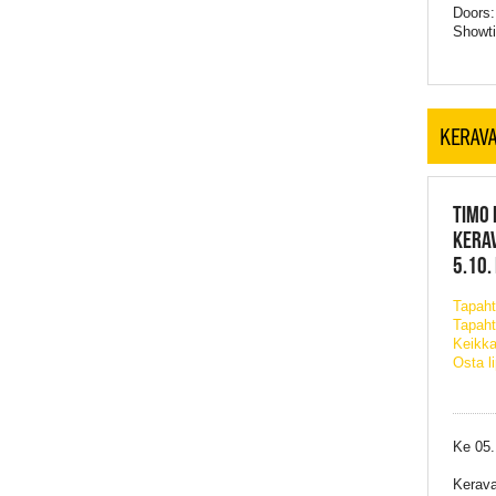
Doors:
Showti
KERAV
TIMO 
KERAV
5.10.
Tapah
Tapaht
Keikka
Osta l
Ke 05.
Kerava