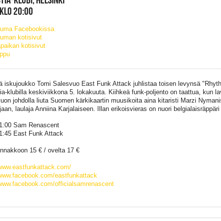
 KLO 20:00
tuma Facebookissa
uman kotisivut
paikan kotisivut
ippu
 iskujoukko Tomi Salesvuo East Funk Attack juhlistaa toisen levynsä "Rhyth
ia-klubilla keskiviikkona 5. lokakuuta. Kiihkeä funk-poljento on taattua, kun la
uon johdolla liuta Suomen kärkikaartin muusikoita aina kitaristi Marzi Nymani
sijaan, laulaja Anniina Karjalaiseen. Illan erikoisvieras on nuori belgialaisräp
1:00 Sam Renascent
:45 East Funk Attack
ennakkoon 15 € / ovelta 17 €
/www.eastfunkattack.com/
/www.facebook.com/eastfunkattack
/www.facebook.com/officialsamrenascent