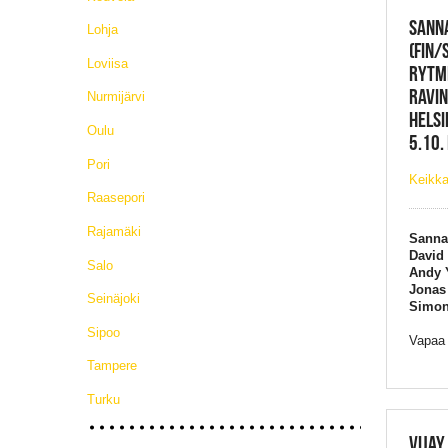
SANN
Lohja
(FIN/
Loviisa
RYTMI
RAVIN
Nurmijärvi
HELSI
Oulu
5.10.
Pori
Keikka
Raasepori
Rajamäki
Sanna
David 
Salo
Andy Y
Jonas
Seinäjoki
Simon
Sipoo
Vapaa
Tampere
Turku
VIJAY