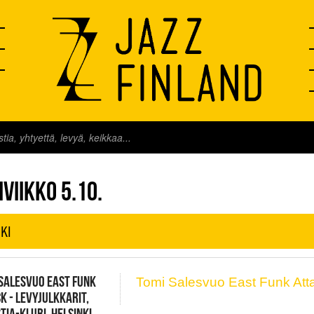
FINLAND LIVE
VIIKKO 5.10.
KI
SALESVUO EAST FUNK
Tomi Salesvuo East Funk Att
K - LEVYJULKKARIT,
TIA-KLUBI, HELSINKI