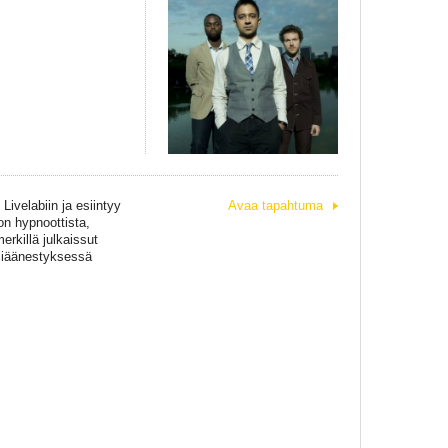
ivelabiin ja esiintyy
Avaa tapahtuma
on hypnoottista,
rkillä julkaissut
osiäänestyksessä