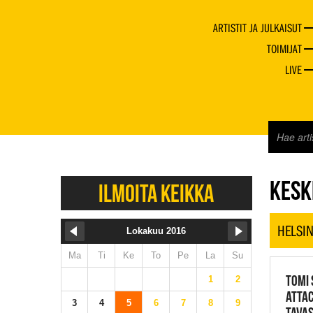
ARTISTIT JA JULKAISUT
TOIMIJAT
LIVE
JAZZ 
KESKI
ILMOITA KEIKKA
HELSIN
Lokakuu 2016
Ma
Ti
Ke
To
Pe
La
Su
TOMI 
1
2
ATTAC
3
4
5
6
7
8
9
TAVAS