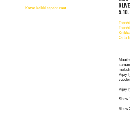
G LIV
Katso kaikki tapahtumat
5.10.
Tapah
Tapaht
Keikka
Osta l
Maailm
saman 
melodi
Vijay 
vuoden 
Vijay 
Show 1 
Show 2