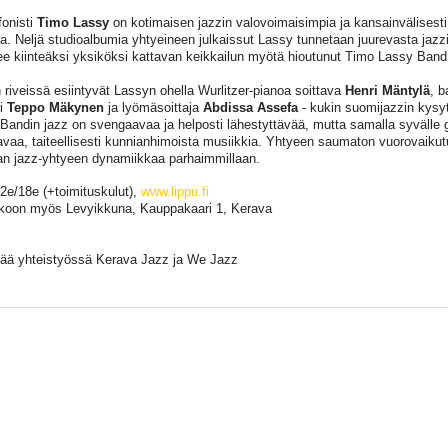
onisti
Timo Lassy
on kotimaisen jazzin valovoimaisimpia ja kansainvälisesti
eja. Neljä studioalbumia yhtyeineen julkaissut Lassy tunnetaan juurevasta jazzi
see kiinteäksi yksiköksi kattavan keikkailun myötä hioutunut Timo Lassy Band
 riveissä esiintyvät Lassyn ohella Wurlitzer-pianoa soittava
Henri Mäntylä
, b
li
Teppo Mäkynen
ja lyömäsoittaja
Abdissa Assefa
- kukin suomijazzin kysyt
Bandin jazz on svengaavaa ja helposti lähestyttävää, mutta samalla syvälle
avaa, taiteellisesti kunnianhimoista musiikkia. Yhtyeen saumaton vuorovaikut
an jazz-yhtyeen dynamiikkaa parhaimmillaan.
22e/18e (+toimituskulut),
www.lippu.fi
oon myös Levyikkuna, Kauppakaari 1, Kerava
tää yhteistyössä Kerava Jazz ja We Jazz