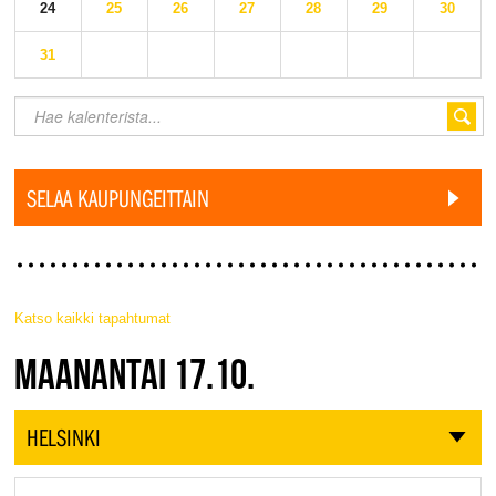
24
25
26
27
28
29
30
31
SELAA KAUPUNGEITTAIN
Katso kaikki tapahtumat
JAZZ FINLAND LIVE
MAANANTAI 17.10.
HELSINKI