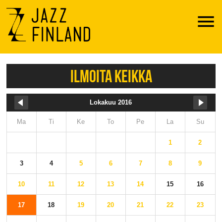
Menu
ILMOITA KEIKKA
Lokakuu 2016
Ma
Ti
Ke
To
Pe
La
Su
1
2
3
4
5
6
7
8
9
10
11
12
13
14
15
16
17
18
19
20
21
22
23