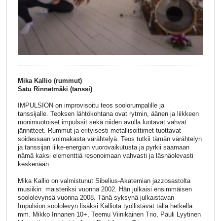
Mika Kallio (rummut)
Satu Rinnetmäki (tanssi)
IMPULSION on improvisoitu teos soolorumpalille ja
tanssijalle. Teoksen lähtökohtana ovat rytmin, äänen ja liikkeen
monimuotoiset impulssit sekä niiden avulla luotavat vahvat
jännitteet. Rummut ja erityisesti metallisoittimet tuottavat
soidessaan voimakasta värähtelyä. Teos tutkii tämän värähtelyn
ja tanssijan liike-energian vuorovaikutusta ja pyrkii saamaan
nämä kaksi elementtiä resonoimaan vahvasti ja läsnäolevasti
keskenään.
Mika Kallio on valmistunut Sibelius-Akatemian jazzosastolta
musiikin maisteriksi vuonna 2002. Hän julkaisi ensimmäisen
soololevynsä vuonna 2008. Tänä syksynä julkaistavan
Impulsion soololevyn lisäksi Kalliota työllistävät tällä hetkellä
mm. Mikko Innanen 10+, Teemu Viinikainen Trio, Pauli Lyytinen