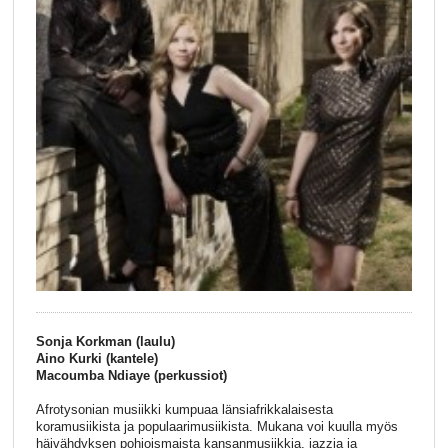
Sonja Korkman (laulu)
Aino Kurki (kantele)
Macoumba Ndiaye (perkussiot)
Afrotysonian musiikki kumpuaa länsiafrikkalaisesta
koramusiikista ja populaarimusiikista. Mukana voi kuulla myös
häivähdyksen pohjoismaista kansanmusiikkia, jazzia ja