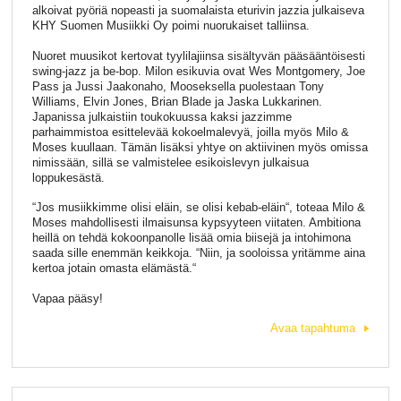
alkoivat pyöriä nopeasti ja suomalaista eturivin jazzia julkaiseva
KHY Suomen Musiikki Oy poimi nuorukaiset talliinsa.
Nuoret muusikot kertovat tyylilajiinsa sisältyvän pääsääntöisesti
swing-jazz ja be-bop. Milon esikuvia ovat Wes Montgomery, Joe
Pass ja Jussi Jaakonaho, Mooseksella puolestaan Tony
Williams, Elvin Jones, Brian Blade ja Jaska Lukkarinen.
Japanissa julkaistiin toukokuussa kaksi jazzimme
parhaimmistoa esittelevää kokoelmalevyä, joilla myös Milo &
Moses kuullaan. Tämän lisäksi yhtye on aktiivinen myös omissa
nimissään, sillä se valmistelee esikoislevyn julkaisua
loppukesästä.
“Jos musiikkimme olisi eläin, se olisi kebab-eläin“, toteaa Milo &
Moses mahdollisesti ilmaisunsa kypsyyteen viitaten. Ambitiona
heillä on tehdä kokoonpanolle lisää omia biisejä ja intohimona
saada sille enemmän keikkoja. “Niin, ja sooloissa yritämme aina
kertoa jotain omasta elämästä.“
Vapaa pääsy!
Avaa tapahtuma