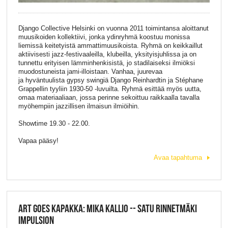
Django Collective Helsinki on vuonna 2011 toimintansa aloittanut
muusikoiden kollektiivi, jonka ydinryhmä koostuu monissa
liemissä keitetyistä ammattimuusikoista. Ryhmä on keikkaillut
aktiivisesti jazz-festivaaleilla, klubeilla, yksityisjuhlissa ja on
tunnettu erityisen lämminhenkisistä, jo stadilaiseksi ilmiöksi
muodostuneista jami-illoistaan. Vanhaa, juurevaa
ja hyväntuulista gypsy swingiä Django Reinhardtin ja Stéphane
Grappellin tyyliin 1930-50 -luvuilta. Ryhmä esittää myös uutta,
omaa materiaaliaan, jossa perinne sekoittuu raikkaalla tavalla
myöhempiin jazzillisen ilmaisun ilmiöihin.
Showtime 19.30 - 22.00.
Vapaa pääsy!
Avaa tapahtuma
ART GOES KAPAKKA: MIKA KALLIO -- SATU RINNETMÄKI
IMPULSION