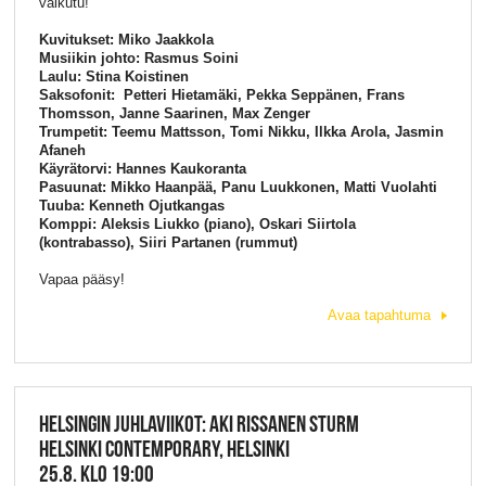
vaikutu!
Kuvitukset: Miko Jaakkola
Musiikin johto: Rasmus Soini
Laulu: Stina Koistinen
Saksofonit: Petteri Hietamäki, Pekka Seppänen, Frans
Thomsson, Janne Saarinen, Max Zenger
Trumpetit: Teemu Mattsson, Tomi Nikku, Ilkka Arola, Jasmin
Afaneh
Käyrätorvi: Hannes Kaukoranta
Pasuunat: Mikko Haanpää, Panu Luukkonen, Matti Vuolahti
Tuuba: Kenneth Ojutkangas
Komppi: Aleksis Liukko (piano), Oskari Siirtola
(kontrabasso), Siiri Partanen (rummut)
Vapaa pääsy!
Avaa tapahtuma
HELSINGIN JUHLAVIIKOT: AKI RISSANEN STURM
HELSINKI CONTEMPORARY, HELSINKI
25.8. KLO 19:00