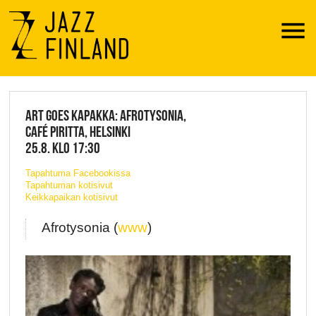
Menu
JAZZ FINLAND LIVE
ART GOES KAPAKKA: AFROTYSONIA,
CAFÉ PIRITTA, HELSINKI
25.8. KLO 17:30
Tapahtuma Facebookissa
Tapahtuman kotisivut
Keikkapaikan kotisivut
Afrotysonia (
www
)