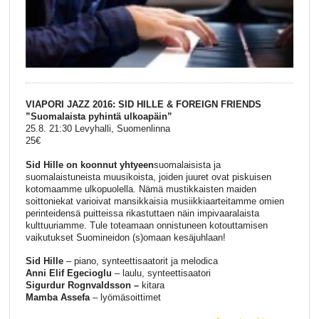
VIAPORI JAZZ 2016: SID HILLE & FOREIGN FRIENDS
”Suomalaista pyhintä ulkoapäin”
25.8. 21:30 Levyhalli, Suomenlinna
25€
Sid Hille on koonnut yhtyeen
suomalaisista ja
suomalaistuneista muusikoista, joiden juuret ovat piskuisen
kotomaamme ulkopuolella. Nämä mustikkaisten maiden
soittoniekat varioivat mansikkaisia musiikkiaarteitamme omien
perinteidensä puitteissa rikastuttaen näin impivaaralaista
kulttuuriamme. Tule toteamaan onnistuneen kotouttamisen
vaikutukset Suomineidon (s)omaan kesäjuhlaan!
Sid Hille
– piano, synteettisaatorit ja melodica
Anni Elif Egecioglu
– laulu, synteettisaatori
Sigurdur Rognvaldsson –
kitara
Mamba Assefa
– lyömäsoittimet