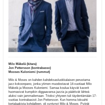
Milo Mäkelä (kitara)
Jon Pettersson (kontrabasso)
Mooses Kuloniemi (rummut)
Milo & Moses on kahden kahdeksasluokkalaisen perustama
jazz-kokoonpano, jonka ytimen muodostavat 14-vuotiaat Milo
Mäkelä ja Mooses Kuloniemi. Samaa koulua käyvät kaverit
huomasivat kumpikin diggaavansa jazzia ja päättivät lähteä
aluksi vain jammailemaan. Trioksi yhtyeen tuli täydentämään 17-
vuotias kontrabasisti Jon Pettersson. Kun homma loksahti
kertalaakista kohdalleen, oli syntynyt Milo & Moses. Pyörät