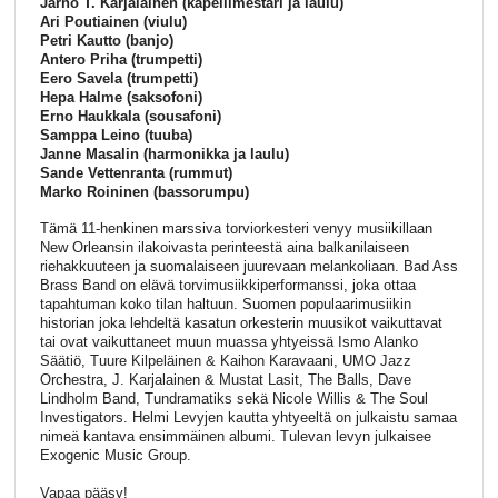
Jarno T. Karjalainen (kapellimestari ja laulu)
Ari Poutiainen (viulu)
Petri Kautto (banjo)
Antero Priha (trumpetti)
Eero Savela (trumpetti)
Hepa Halme (saksofoni)
Erno Haukkala (sousafoni)
Samppa Leino (tuuba)
Janne Masalin (harmonikka ja laulu)
Sande Vettenranta (rummut)
Marko Roininen (bassorumpu)
Tämä 11-henkinen marssiva torviorkesteri venyy musiikillaan
New Orleansin ilakoivasta perinteestä aina balkanilaiseen
riehakkuuteen ja suomalaiseen juurevaan melankoliaan. Bad Ass
Brass Band on elävä torvimusiikkiperformanssi, joka ottaa
tapahtuman koko tilan haltuun. Suomen populaarimusiikin
historian joka lehdeltä kasatun orkesterin muusikot vaikuttavat
tai ovat vaikuttaneet muun muassa yhtyeissä Ismo Alanko
Säätiö, Tuure Kilpeläinen & Kaihon Karavaani, UMO Jazz
Orchestra, J. Karjalainen & Mustat Lasit, The Balls, Dave
Lindholm Band, Tundramatiks sekä Nicole Willis & The Soul
Investigators. Helmi Levyjen kautta yhtyeeltä on julkaistu samaa
nimeä kantava ensimmäinen albumi. Tulevan levyn julkaisee
Exogenic Music Group.
Vapaa pääsy!