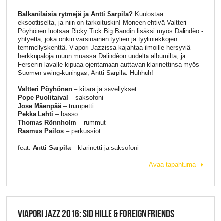
Balkanilaisia rytmejä ja Antti Sarpila?
Kuulostaa
eksoottiselta, ja niin on tarkoituskin! Moneen ehtivä Valtteri
Pöyhönen luotsaa Ricky Tick Big Bandin lisäksi myös Dalindèo -
yhtyettä, joka onkin varsinainen tyylien ja tyyliniekkojen
temmellyskenttä. Viapori Jazzissa kajahtaa ilmoille hersyviä
herkkupaloja muun muassa Dalindèon uudelta albumilta, ja
Fersenin lavalle kipuaa ojentamaan auttavan klarinettinsa myös
Suomen swing-kuningas, Antti Sarpila. Huhhuh!
Valtteri Pöyhönen
– kitara ja sävellykset
Pope Puolitaival
– saksofoni
Jose Mäenpää
– trumpetti
Pekka Lehti
– basso
Thomas Rönnholm
– rummut
Rasmus Pailos
– perkussiot
feat.
Antti Sarpila
– klarinetti ja saksofoni
Avaa tapahtuma
VIAPORI JAZZ 2016: SID HILLE & FOREIGN FRIENDS